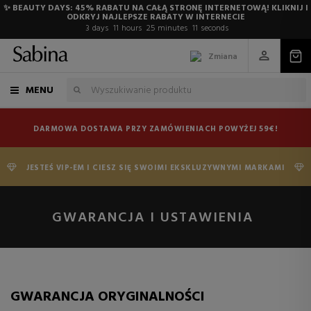
✨ BEAUTY DAYS: 45% RABATU NA CAŁĄ STRONĘ INTERNETOWĄ! KLIKNIJ I
ODKRYJ NAJLEPSZE RABATY W INTERNECIE
3
days
11
hours
25
minutes
11
seconds
Zmiana
MENU
DARMOWA DOSTAWA PRZY ZAMÓWIENIACH POWYŻEJ 59€!
JESTEŚ VIP-EM I CIESZ SIĘ SWOIMI EKSKLUZYWNYMI MARKAMI
GWARANCJA I USTAWIENIA
GWARANCJA ORYGINALNOŚCI