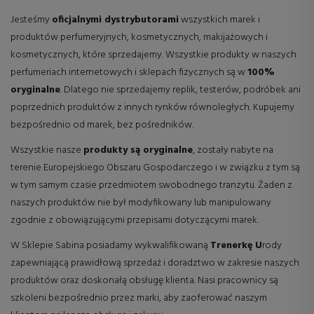
Jesteśmy
oficjalnymi dystrybutorami
wszystkich marek i
produktów perfumeryjnych, kosmetycznych, makijażowych i
kosmetycznych, które sprzedajemy. Wszystkie produkty w naszych
perfumeriach internetowych i sklepach fizycznych są w
100%
oryginalne
. Dlatego nie sprzedajemy replik, testerów, podróbek ani
poprzednich produktów z innych rynków równoległych. Kupujemy
bezpośrednio od marek, bez pośredników.
Wszystkie nasze
produkty są oryginalne
, zostały nabyte na
terenie Europejskiego Obszaru Gospodarczego i w związku z tym są
w tym samym czasie przedmiotem swobodnego tranzytu. Żaden z
naszych produktów nie był modyfikowany lub manipulowany
zgodnie z obowiązującymi przepisami dotyczącymi marek.
W Sklepie Sabina posiadamy wykwalifikowaną
Trenerkę U
rody
zapewniającą prawidłową sprzedaż i doradztwo w zakresie naszych
produktów oraz doskonałą obsługę klienta. Nasi pracownicy są
szkoleni bezpośrednio przez marki, aby zaoferować naszym