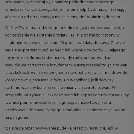
przerwane, skontaktuj się z nami za pośrednictwem naszego
formularza kontaktowego lub e-mailem (help@sabina.com) w ciągu
48 godzin od otrzymania, a my zajmiemy się Twoim incydentem.
Ważne: Zwrot uszkodzonego przedmiotu, jak również wadliwego
pochodzenia nie zostanie przyjęty, jeśli nie został zgłoszony w
ustalonym wcześniej terminie 48 godzin od daty dostawy. Zawsze
będziemy potrzebować jednego lub więcej dowodów kupującego,
aby móc określić uszkodzenia / wady i móc przeprowadzić
prawidłowe zarządzanie incydentem. Muszą przesłać zdjęcia towaru
i paczki (opakowanie wewnętrzne i zewnętrzne) oraz inne dowody,
które pozwolą nam ustalić fakty. Po weryfikacji, jeśli dotyczy,
zostanie wysłany kurier w celu wymiany lub zwrotu towaru. W
przypadku otrzymania uszkodzonego lub zepsutego towaru radzimy
również poinformować o tym agencję transportową, która
zrealizowała dostawę Twojego zamówienia, zamieszczając ocenę
na paragonie.
*Zaleca się przechowywanie pudełka przez okres 10 dni, jeśli w