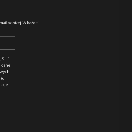
mail poniżej. W każdej
S.L.".
j dane
owych
ie,
macje