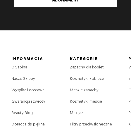
ABONAMENT
INFORMACJA
KATEGORIE
O Sabina
Zapachy dla kobiet
W
Nasze Sklepy
Kosmetyki kobiece
I
Wysyłka i dostawa
Meskie zapachy
C
Gwarancja i zwroty
Kosmetyki meskie
P
Beauty Blog
Makijaz
P
Doradca ds. piękna
Filtry przeciwsloneczne
K