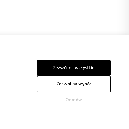
ści.
nego
Zezwól na wszystkie
o Unii Europejskiej oraz uzyskanie m.in. poprawy w zakresie
Zezwól na wybór
ogicznych, redukcję kosztów energii i emisji CO2 oraz
ości.
Odmów