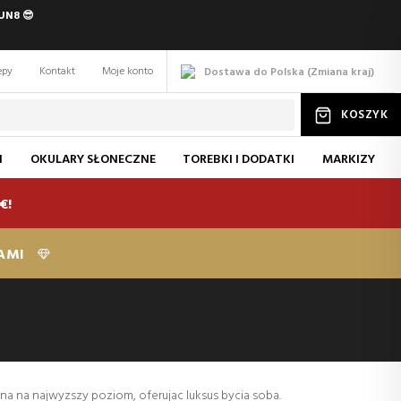
UN8 😎
epy
Kontakt
Moje konto
Dostawa do Polska
(
Zmiana
kraj
)
KOSZYK
I
OKULARY SŁONECZNE
TOREBKI I DODATKI
MARKIZY
€!
KAMI
na na najwyzszy poziom, oferujac luksus bycia soba.