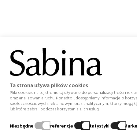
W S
Pro
Ta strona używa plików cookies
Projekt miał na celu optymalizację zarządzania, organizacj
projektowania i funkcjonalności naszych sklepów i ob
Pliki cookies na tej stronie są używane do personalizacji treści i r
osią
oraz analizowania ruchu. Ponadto udostępniamy informacje o korzy
społecznościowych, reklamowym oraz analitycznym, którzy mogą łącz
lub które zebrali podczas korzystania z ich usług.
Niezbędne
Preferencje
Statystyki
Marke