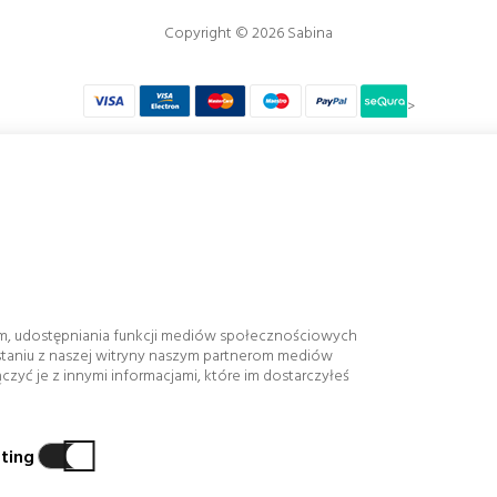
Copyright © 2026 Sabina
>
abina stosujemy tylko w 100% gwarantowane i bezpieczne metody płatno
jekt współfinansowany z
Europejskiego Funduszu Rozwoju Regional
i, wizualizacji, wydajności i konkurencyjności Spółki, podkreślenie wsparcia finansoweg
sługi klienta, wdrożenie usprawnień technologicznych i innowacyjnych systemów technol
eklam, udostępniania funkcji mediów społecznościowych
gnięcie większej efektywności, rentowności, wydajności, kontroli i poziomu konkurencyjn
staniu z naszej witryny naszym partnerom mediów
yć je z innymi informacjami, które im dostarczyłeś
ting