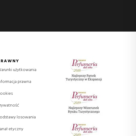
PRAWNY
arunki użytkowania
nformacja prawna
ookies
rywatność
odstawy losowania
anał etyczny