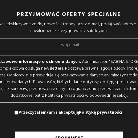
PRZYJMOWAĆ OFERTY SPECJALNE
ać ekskluzywne zniżki, nowości i trendy przez e-mail, podaj swój adres e-
chwili możesz zrezygnować z subskrypcji.
tawowe informacje o ochronie danych.
Administrator: "SABINA STORE, 
kompleksowa obsługa newslettera. Podstawa prawna: zgoda osoby, które
czą. Odbiorcy: nie przewiduje się przekazywania danych ani międzynarod
ansferów danych. Prawa osób, których dane dotyczą: dostęp, sprostowan
ięcie, sprzeciw, przenoszenie danych i ograniczenie przetwarzania. Infor
dodatkowe: patrz Polityka prywatności w odpowiedniej sekcji.
Przeczytałem/am i akceptuję
Politykę prywatności
.