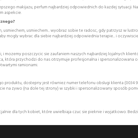
pszego makijazu, perfum najbardziej odpowiednich do kazdej sytuacji. Na
ym aspekcie.
cznego?
smiechem, usmiechem... wyobraz sobie te radosc, gdy patrzysz w lustro i c
mogly wybrac dla siebie najbardziej odpowiednia terapie... i oczywiscie..
 i mozemy poszczycic sie zaufaniem naszych najbardziej lojalnych klientów 
eta, która przychodzi do nas otrzymuje profesjonalna i spersonalizowana o
 otwartymi ramionami.
 produktu, dostepny jest równiez numer telefonu obslugi klienta (0034 9
ie na zywo (na dole tej strony) w szybki i spersonalizowany sposób pom
alnie dla tych kobiet, które uwielbiaja czuc sie pieknie i wyjatkowo. Be