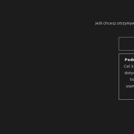
Jeśli chcesz otrzymyw
Pods
Cel: 
doty
tr
usun