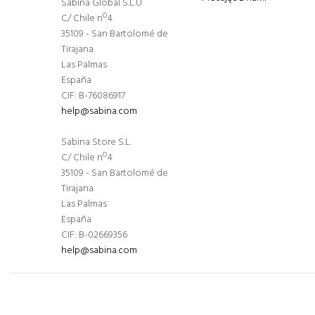
Sabina Global S.L.U
C/ Chile nº4
35109 - San Bartolomé de
Tirajana
Las Palmas
España
CIF: B-76086917
help@sabina.com
Sabina Store S.L.
C/ Chile nº4
35109 - San Bartolomé de
Tirajana
Las Palmas
España
CIF: B-02669356
help@sabina.com