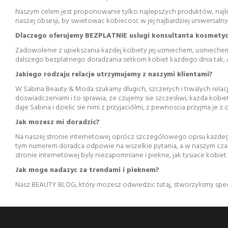
Naszym celem jest proponowanie tylko najlepszych produktów, najle
naszej obsesji, by swietowac kobiecosc w jej najbardziej uniwersaln
Dlaczego oferujemy BEZPLATNIE uslugi konsultanta kosmety
Zadowolenie z upiekszania kazdej kobiety jej usmiechem, usmiechem, u
dalszego bezplatnego doradzania setkom kobiet kazdego dnia tak, aby 
Jakiego rodzaju relacje utrzymujemy z naszymi klientami?
W Sabina Beauty & Moda szukamy dlugich, szczerych i trwalych relacji,
doswiadczeniami i to sprawia, ze czujemy sie szczesliwi; kazda kobi
daje Sabina i dzielic sie nimi z przyjaciólmi, z pewnoscia przyjma je z
Jak mozesz mi doradzic?
Na naszej stronie internetowej oprócz szczególowego opisu kazdego
tym numerem doradca odpowie na wszelkie pytania, a w naszym czac
stronie internetowej byly niezapomniane i piekne, jak tysiace kobiet.
Jak moge nadazyc za trendami i pieknem?
Nasz BEAUTY BLOG, który mozesz odwiedzic tutaj, stworzylismy specj