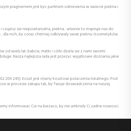
szym pragnieniem jest byc punktem odniesienia w swiecie piekna i
zujesz sie niepowtarzalna, piekna... wlasnie to inspiruje nas do
. dla nich, by coraz chetniej odkrywaly swiat piekna i kosmetyków.
od wielu lat; babcie, matki i córki dziela sie z nami swoimi
bsluge. Nasza najlepsza rada jest przezyc wyjatkowe doznania jakie
02 200 245). Koszt jest równy kosztowi polaczenia lokalnego. Pod
oze w procesie zakupu tak, by Twoje doswiadczenia na naszej
dziemy informowac Cie na biezaco, by nie umknely Ci zadne nowosci.