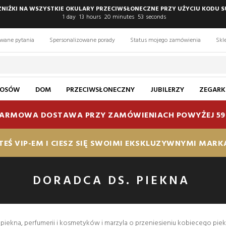
 ZNIŻKI NA WSZYSTKIE OKULARY PRZECIWSŁONECZNE PRZY UŻYCIU KODU S
1
day
13
hours
20
minutes
53
seconds
awane pytania
Spersonalizowane porady
Status mojego zamówienia
Skl
ŁOSÓW
DOM
PRZECIWSŁONECZNY
JUBILERZY
ZEGARK
ARMOWA DOSTAWA PRZY ZAMÓWIENIACH POWYŻEJ 59
TEŚ VIP-EM I CIESZ SIĘ SWOIMI EKSKLUZYWNYMI MAR
DORADCA DS. PIEKNA
piekna, perfumerii i kosmetyków i marzyla o przeniesieniu kobiecego piek