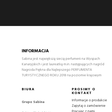
INFORMACJA
Sabina jest największą siecią perfumerii na Wyspach
Kanaryjskich i jest laureatką m.in. następujących nagród
Nagroda Piękna dla Najlepszego PERFUMENTA
TURYSTYCZNEGO ROKU 2018 na poziomie krajowym
BIURA
PROSIMY O
KONTAKT
Informacje o produkcie
Grupo Sabina
Zapytaj o zamówienie
Pracując z nami