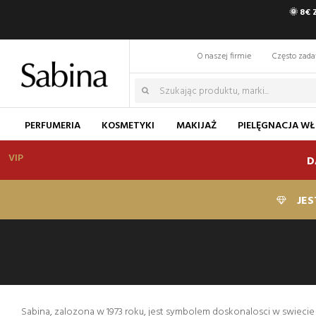
🌞 8€
O naszej firmie
Często zad
PERFUMERIA
KOSMETYKI
MAKIJAŻ
PIELĘGNACJA W
VIP
D
JES
Sabina, zalozona w 1973 roku, jest symbolem doskonalosci w swiecie 