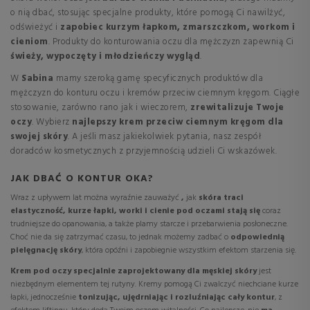
o nią dbać, stosując specjalne produkty, które pomogą Ci nawilżyć,
odświeżyć i
zapobiec kurzym łapkom, zmarszczkom, workom i
cieniom
. Produkty do konturowania oczu dla mężczyzn zapewnią Ci
świeży, wypoczęty i młodzieńczy wygląd
.
W
Sabina
mamy szeroką gamę specyficznych produktów dla
mężczyzn do konturu oczu i kremów przeciw ciemnym kręgom. Ciągłe
stosowanie, zarówno rano jak i wieczorem,
zrewitalizuje Twoje
oczy
. Wybierz
najlepszy krem przeciw ciemnym kręgom dla
swojej skóry
. A jeśli masz jakiekolwiek pytania, nasz zespół
doradców kosmetycznych z przyjemnością udzieli Ci wskazówek.
JAK DBAĆ O KONTUR OKA?
Wraz z upływem lat można wyraźnie zauważyć
,
jak
skóra traci
elastyczność, kurze łapki, worki i cienie pod oczami stają się
coraz
trudniejsze do opanowania, a także plamy starcze i przebarwienia posłoneczne.
Choć nie da się zatrzymać czasu, to jednak możemy zadbać o
odpowiednią
pielęgnację skóry
, która opóźni i zapobiegnie wszystkim efektom starzenia się.
Krem pod oczy specjalnie zaprojektowany dla męskiej skóry
jest
niezbędnym elementem tej rutyny. Kremy pomogą Ci zwalczyć niechciane kurze
łapki, jednocześnie
tonizując, ujędrniając i rozluźniając cały kontur
, z