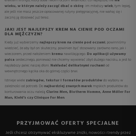
efektem liftingu, który doda Twoim oczom witalności. Co najlepsze, nie
ma
wieku, w którym należy zacząć dbać o skórę
- im młodszy
wiek
, tym lepiej,
ale jeśli nie masz jeszcze opracowanej rutyny pielęgnacyjnej, nie wahaj się i
zacznij ją stosować już teraz.
JAKI JEST NAJLEPSZY KREM NA CIENIE POD OCZAMI
DLA MĘŻCZYZN?
Kiedy już wybierzemy
najlepszy krem na cienie pod oczami
, powinniśmy
wiedzieć, że aby był on skuteczny, powinien być stosowany zarówno rano, jak i
wieczorem, przed nałożeniem
kremu
nawilżającego.
Do aplikacji używamy
palca
serdecznego, ponieważ nie chcemy wywierać zbyt dużego nacisku, a jest to
najsłabszy palec naszej dłoni.
Nakładać delikatnymi ruchami
od
wewnętrznego kącika oka do górnej części brwi.
Istnieje wiele
zabiegów, tekstur i formatów produktów
do wyboru w
zależności od potrzeb. Do
najbardziej znanych marek
męskich produktów do
konturowania oczu należą
Clarins Men, Biotherm Homme, Anne Möller For
Man, Kiehl's czy Clinique For Men
.
PRZYJMOWAĆ OFERTY SPECJALNE
Jeśli chcesz otrzymywać ekskluzywne zniżki, nowości i trendy przez