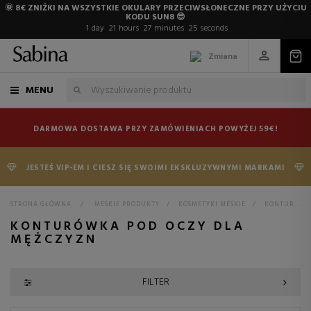
🌞 8€ ZNIŻKI NA WSZYSTKIE OKULARY PRZECIWSŁONECZNE PRZY UŻYCIU
KODU SUN8 😎
1
day
21
hours
27
minutes
24
seconds
Zmiana
MENU
DARMOWA DOSTAWA PRZY ZAMÓWIENIACH POWYŻEJ 59€!
JESTEŚ VIP-EM I CIESZ SIĘ SWOIMI EKSKLUZYWNYMI MARKAMI
STRONA GŁÓWNA
>
MESKIE PRODUKTY
>
KOSMETYKI MESKIE
>
KONTUR OCZU
KONTURÓWKA POD OCZY DLA
MĘŻCZYZN
FILTER