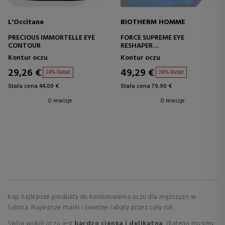
L'Occitane
BIOTHERM HOMME
PRECIOUS IMMORTELLE EYE
FORCE SUPREME EYE
CONTOUR
RESHAPER
KREM
Kontur oczu
Kontur oczu
PRZECIWZMARSZCZKOWY I
LIFTINGUJĄCY POD OCZY DLA
29,26 €
49,29 €
34% Rabat
38% Rabat
MĘŻCZYZN
Stała cena 44,00 €
Stała cena 79,90 €
0 rewizje
0 rewizje
Kup najlepsze produkty do konturowania oczu dla mężczyzn w
Sabina. Najlepsze marki i świetne rabaty przez cały rok.
Skóra wokół oczu jest
bardzo cienka i delikatna
, dlatego musimy