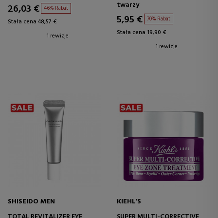
twarzy
26,03 €
46% Rabat
5,95 €
70% Rabat
Stała cena 48,57 €
Stała cena 19,90 €
1 rewizje
1 rewizje
SHISEIDO MEN
KIEHL'S
TOTAL REVITALIZER EYE
SUPER MULTI-CORRECTIVE