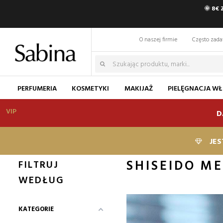
🌞 8€
O naszej firmie
Często zad
PERFUMERIA
KOSMETYKI
MAKIJAŻ
PIELĘGNACJA W
VIP
D
JES
SHISEIDO M
FILTRUJ
WEDŁUG
KATEGORIE