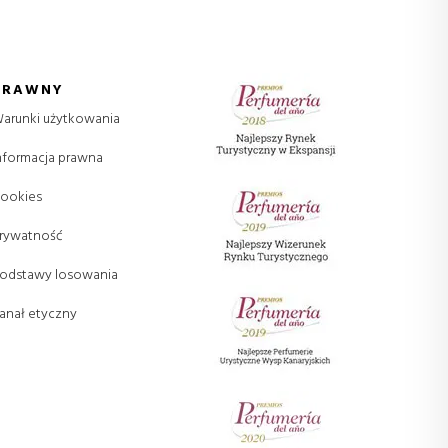
PRAWNY
arunki użytkowania
nformacja prawna
ookies
rywatność
odstawy losowania
anał etyczny