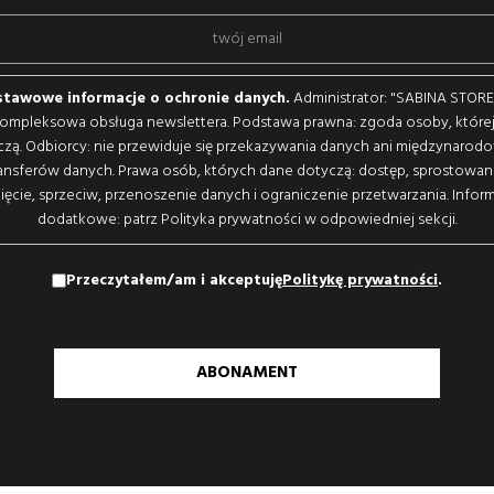
tawowe informacje o ochronie danych.
Administrator: "SABINA STORE, 
kompleksowa obsługa newslettera. Podstawa prawna: zgoda osoby, które
czą. Odbiorcy: nie przewiduje się przekazywania danych ani międzynarod
ansferów danych. Prawa osób, których dane dotyczą: dostęp, sprostowan
ięcie, sprzeciw, przenoszenie danych i ograniczenie przetwarzania. Infor
dodatkowe: patrz Polityka prywatności w odpowiedniej sekcji.
Przeczytałem/am i akceptuję
Politykę prywatności
.
ABONAMENT