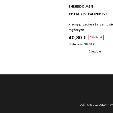
SHISEIDO MEN
DODAJ DO KOSZYKA
TOTAL REVITALIZER EYE
kremy przeciw starzeniu si
mężczyzn
40,80 €
55% Rabat
Stała cena 90,00 €
0 rewizje
Jeśli chcesz otrzymyw