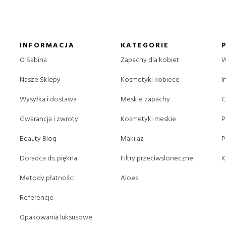
INFORMACJA
KATEGORIE
O Sabina
Zapachy dla kobiet
W
Nasze Sklepy
Kosmetyki kobiece
I
Wysyłka i dostawa
Meskie zapachy
C
Gwarancja i zwroty
Kosmetyki meskie
P
Beauty Blog
Makijaz
P
Doradca ds. piękna
Filtry przeciwsloneczne
K
Metody płatności
Aloes
Referencje
Opakowania luksusowe