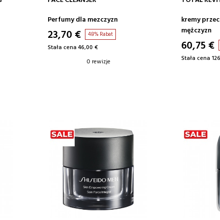
G
FACE CLEANSER
TOTAL REVI
Perfumy dla mezczyzn
kremy przeci
mężczyzn
23,70 €
48% Rabat
60,75 €
Stała cena 46,00 €
Stała cena 126
0 rewizje