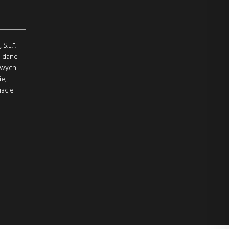
S.L.".
j dane
owych
ie,
macje