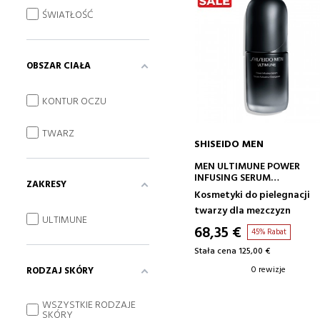
ŚWIATŁOŚĆ
OBSZAR CIAŁA
KONTUR OCZU
TWARZ
SHISEIDO MEN
DODAJ DO KOSZYKA
MEN ULTIMUNE POWER
INFUSING SERUM
ZAKRESY
ZABIEG
Kosmetyki do pielegnacji
PRZECIWSTARZENIOWY
twarzy dla mezczyzn
ULTIMUNE
68,35 €
45% Rabat
Stała cena 125,00 €
0 rewizje
RODZAJ SKÓRY
WSZYSTKIE RODZAJE
SKÓRY