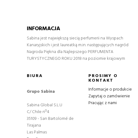
INFORMACJA
Sabina jest największą siecią perfumerii na Wyspach
Kanaryjskich i jest laureatką m.in. następujących nagród
Nagroda Piękna dla Najlepszego PERFUMENTA
TURYSTYCZNEGO ROKU 2018 na poziomie krajowym
BIURA
PROSIMY O
KONTAKT
Informacje o produkcie
Grupo Sabina
Zapytaj o zamówienie
Pracując z nami
Sabina Global S.L.U
C/ Chile nº4
35109 - San Bartolomé de
Tirajana
Las Palmas