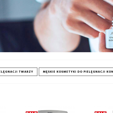
IELĘGNACJI TWARZY
MĘSKIE KOSMETYKI DO PIELĘGNACJI K