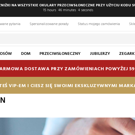
 ZNIŻKI NA WSZYSTKIE OKULARY PRZECIWSŁONECZNE PRZY UŻYCIU KODU S
15
hours
46
minutes
3
seconds
awane pytania
Spersonalizowane porady
Status mojego zamówienia
Skl
ŁOSÓW
DOM
PRZECIWSŁONECZNY
JUBILERZY
ZEGARK
ARMOWA DOSTAWA PRZY ZAMÓWIENIACH POWYŻEJ 59
TEŚ VIP-EM I CIESZ SIĘ SWOIMI EKSKLUZYWNYMI MAR
EN