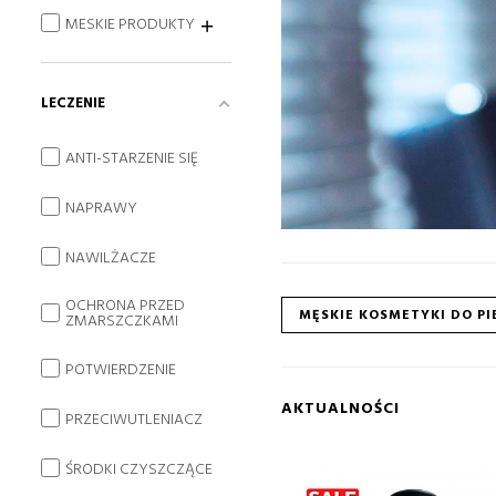
MESKIE PRODUKTY
LECZENIE
ANTI-STARZENIE SIĘ
NAPRAWY
NAWILŻACZE
OCHRONA PRZED
MĘSKIE KOSMETYKI DO P
ZMARSZCZKAMI
POTWIERDZENIE
AKTUALNOŚCI
PRZECIWUTLENIACZ
ŚRODKI CZYSZCZĄCE