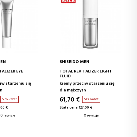
MEN
SHISEIDO MEN
 DO KOSZYKA
DODAJ DO KOSZYKA
TALIZER EYE
TOTAL REVITALIZER LIGHT
FLUID
iw starzeniu się
kremy przeciw starzeniu się
zn
dla mężczyzn
61,70 €
55% Rabat
51% Rabat
,00 €
Stała cena 127,00 €
0 rewizje
0 rewizje