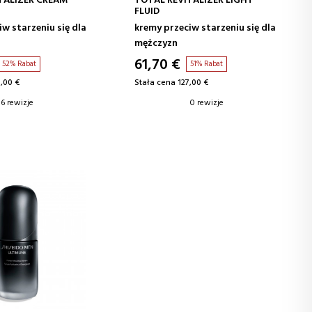
TALIZER CREAM
TOTAL REVITALIZER LIGHT
FLUID
w starzeniu się dla
kremy przeciw starzeniu się dla
mężczyzn
61,70 €
52% Rabat
51% Rabat
,00 €
Stała cena 127,00 €
6 rewizje
0 rewizje