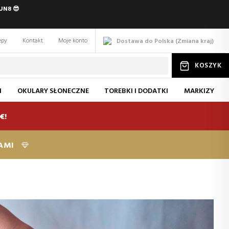
UN8 😎
epy
Kontakt
Moje konto
Dostawa do Polska
(
Zmiana
kraj
)
KOSZYK
I
OKULARY SŁONECZNE
TOREBKI I DODATKI
MARKIZY
€!
KAMI