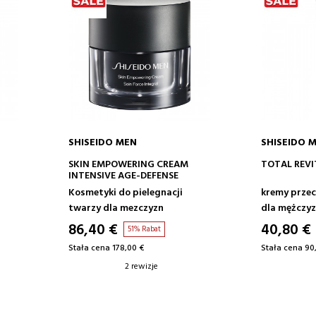
SHISEIDO MEN
SHISEIDO 
DODAJ DO KOSZYKA
DODAJ
SKIN EMPOWERING CREAM
TOTAL REVI
INTENSIVE AGE-DEFENSE
Kosmetyki do pielegnacji
kremy przec
twarzy dla mezczyzn
dla mężczy
86,40 €
40,80 €
51% Rabat
Stała cena 178,00 €
Stała cena 90
2 rewizje