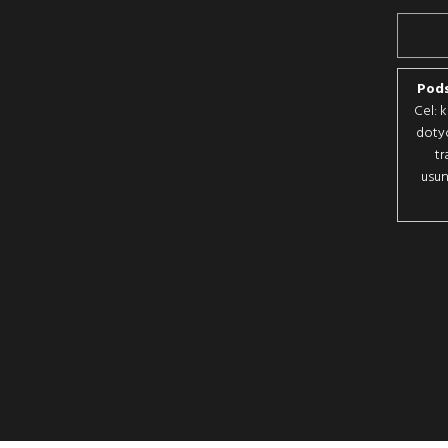
Pods
Cel: 
doty
tr
usun