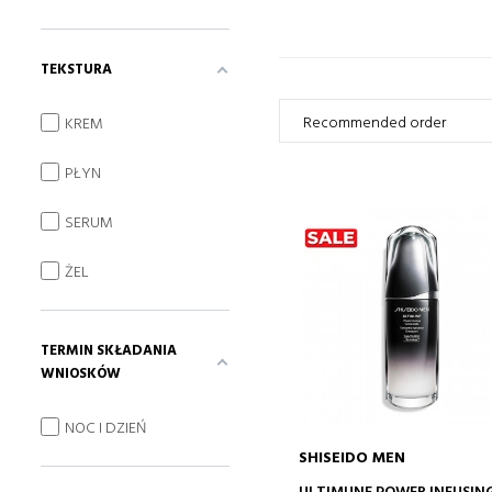
TEKSTURA
KREM
PŁYN
SERUM
ŻEL
TERMIN SKŁADANIA
WNIOSKÓW
NOC I DZIEŃ
SHISEIDO MEN
DODAJ DO KOSZYKA