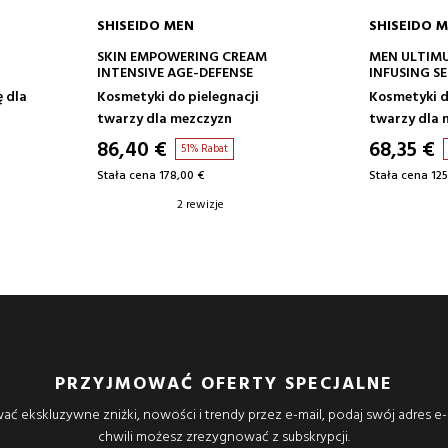
SHISEIDO MEN
SHISEIDO 
DODAJ DO KOSZYKA
DODA
SKIN EMPOWERING CREAM
MEN ULTIM
INTENSIVE AGE-DEFENSE
INFUSING S
ZABIEG PR
ę dla
Kosmetyki do pielegnacji
Kosmetyki d
twarzy dla mezczyzn
twarzy dla 
86,40 €
68,35 €
51% Rabat
Stała cena 178,00 €
Stała cena 125
2 rewizje
PRZYJMOWAĆ OFERTY SPECJALNE
ać ekskluzywne zniżki, nowości i trendy przez e-mail, podaj swój adres e-
chwili możesz zrezygnować z subskrypcji.