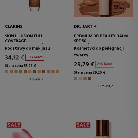
CLARINS
DR. JART +
SKIN ILLUSION FULL
PREMIUM BB BEAUTY BALM
COVERAGE
SPF 50
BAZA POD MAKIJAŻ
NAWILŻAJĄCA BAZA POD
Podstawy do makijazu
Kosmetyki do pielegnacji
MAKIJAŻ – Z OCHRONĄ
twarzy
PRZECIWSŁONECZNĄ
34,12 €
38% Rabat
29,79 €
24% Rabat
Stała cena 55,26 €
Stała cena 39,20 €
1 rewizje
0 rewizje