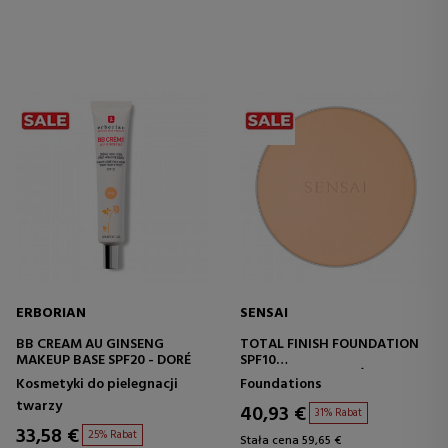
ERBORIAN
SENSAI
BB CREAM AU GINSENG
TOTAL FINISH FOUNDATION
MAKEUP BASE SPF20 - DORÉ
SPF10
BAZA POD MAKIJAŻ W
Kosmetyki do pielegnacji
Foundations
PROSZKU
twarzy
40,93 €
31% Rabat
33,58 €
25% Rabat
Stała cena 59,65 €