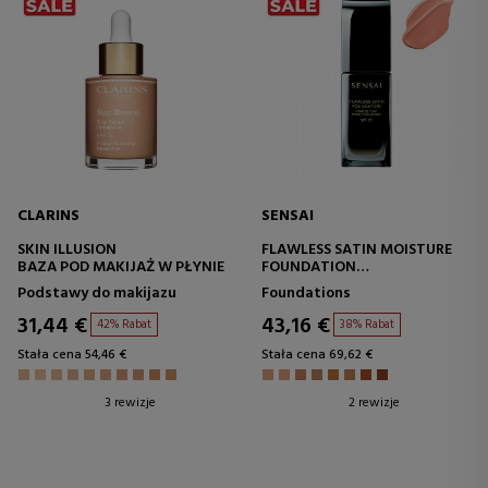
CLARINS
SENSAI
SKIN ILLUSION
FLAWLESS SATIN MOISTURE
BAZA POD MAKIJAŻ W PŁYNIE
FOUNDATION
PODKŁAD W PŁYNIE
Podstawy do makijazu
Foundations
31,44 €
43,16 €
42% Rabat
38% Rabat
Stała cena 54,46 €
Stała cena 69,62 €
3 rewizje
2 rewizje