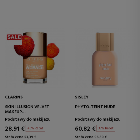
CLARINS
SISLEY
SKIN ILLUSION VELVET
PHYTO-TEINT NUDE
MAKEUP
SERUM MATUJĄCE
Podstawy do makijazu
Podstawy do makijazu
28,91 €
60,82 €
46% Rabat
37% Rabat
Stała cena 53,39 €
Stała cena 96,50 €