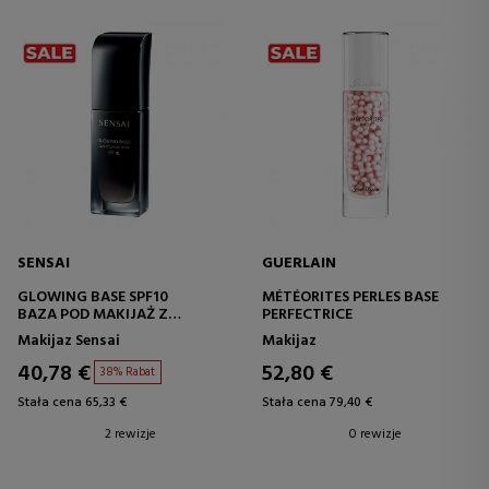
SENSAI
GUERLAIN
GLOWING BASE SPF10
MÉTÉORITES PERLES BASE
BAZA POD MAKIJAŻ Z
PERFECTRICE
FILTREM SPF
Makijaz Sensai
Makijaz
40,78 €
52,80 €
38% Rabat
Stała cena 65,33 €
Stała cena 79,40 €
2 rewizje
0 rewizje