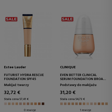
Estee Lauder
CLINIQUE
FUTURIST HYDRA RESCUE
EVEN BETTER CLINICAL
FOUNDATION SPF45
SERUM FOUNDATION BROAD
SPECTRUM SPF 25
Makijaż twarzy
Podstawy do makijażu
32,72 €
31,20 €
Stała cena 57,41 €
Stała cena 54,73 €
0 rewizje
1 rewizje