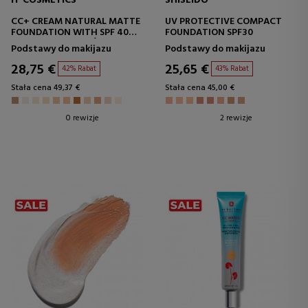
IT COSMETICS
SHISEIDO
CC+ CREAM NATURAL MATTE
UV PROTECTIVE COMPACT
FOUNDATION WITH SPF 40
FOUNDATION SPF30
BAZA POD MAKIJAŻ Z
Podstawy do makijazu
Podstawy do makijazu
OCHRONĄ
28,75 €
25,65 €
42% Rabat
43% Rabat
Stała cena 49,37 €
Stała cena 45,00 €
0 rewizje
2 rewizje