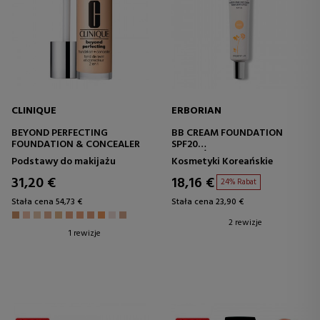
CLINIQUE
ERBORIAN
BEYOND PERFECTING
BB CREAM FOUNDATION
FOUNDATION & CONCEALER
SPF20
NAWILŻAJĄCA BAZA POD
Podstawy do makijażu
Kosmetyki Koreańskie
MAKIJAŻ
31,20 €
18,16 €
24% Rabat
Stała cena 54,73 €
Stała cena 23,90 €
2 rewizje
1 rewizje