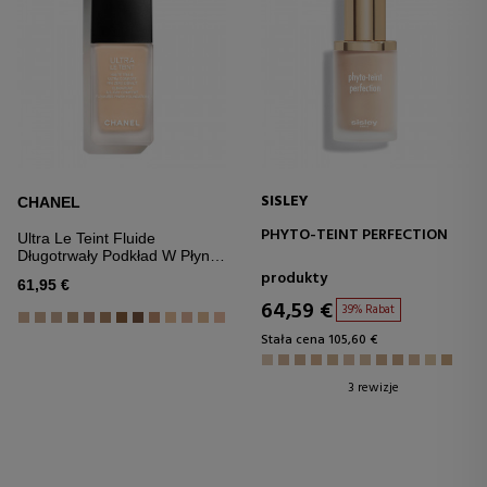
SISLEY
CHANEL
PHYTO-TEINT PERFECTION
Ultra Le Teint Fluide
Długotrwały Podkład W Płynie
– Ultrakomfortowy –
produkty
61,95 €
Nieskazitelne Wykończenie
64,59 €
39% Rabat
Stała cena 105,60 €
3 rewizje