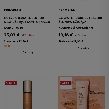
ERBORIAN
ERBORIAN
CC EYE CREAM KOREKTOR -
CC WATER DORE ULTRALEKKI
NAWILŻAJĄCY KONTUR OCZU
ŻEL NAWILŻAJĄCY
Kontur oczu
Kosmetyki Koreańskie
25,03 €
18,16 €
25% Rabat
24% Rabat
Stała cena 33,50 €
Stała cena 23,90 €
0 rewizje
1 rewizje