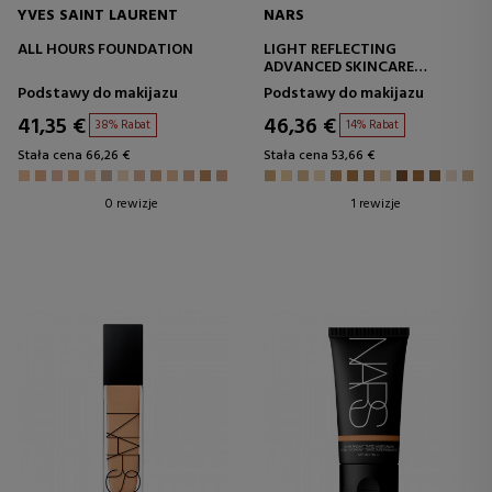
YVES SAINT LAURENT
NARS
ALL HOURS FOUNDATION
LIGHT REFLECTING
ADVANCED SKINCARE
FOUNDATION
Podstawy do makijazu
Podstawy do makijazu
41,35 €
46,36 €
38% Rabat
14% Rabat
Stała cena 66,26 €
Stała cena 53,66 €
0 rewizje
1 rewizje