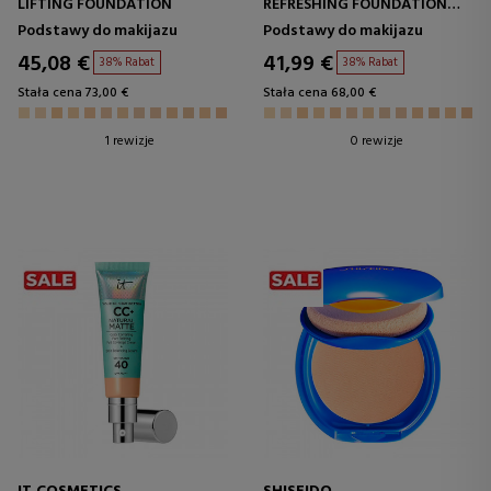
LIFTING FOUNDATION
REFRESHING FOUNDATION
FOND DE TEINT
Podstawy do makijazu
Podstawy do makijazu
45,08 €
41,99 €
38% Rabat
38% Rabat
Stała cena 73,00 €
Stała cena 68,00 €
1 rewizje
0 rewizje