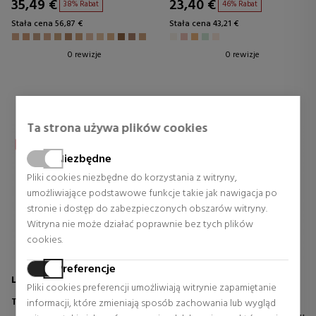
35,49 €
23,40 €
38% Rabat
46% Rabat
Stała cena 56,87 €
Stała cena 43,21 €
0 rewizje
0 rewizje
Ta strona używa plików cookies
Niezbędne
Pliki cookies niezbędne do korzystania z witryny,
umożliwiające podstawowe funkcje takie jak nawigacja po
stronie i dostęp do zabezpieczonych obszarów witryny.
Witryna nie może działać poprawnie bez tych plików
cookies.
Preferencje
LANCOME
CLARINS
Pliki cookies preferencji umożliwiają witrynie zapamiętanie
TEINT IDOLE ULTRA WEAR
SKIN DETOX FLUID
informacji, które zmieniają sposób zachowania lub wygląd
KREM ANTY-PERFEKCYJNY Z