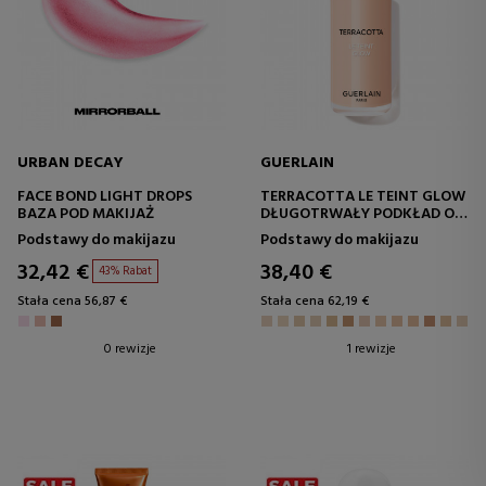
URBAN DECAY
GUERLAIN
FACE BOND LIGHT DROPS
TERRACOTTA LE TEINT GLOW
BAZA POD MAKIJAŻ
DŁUGOTRWAŁY PODKŁAD O
NATURALNYM
Podstawy do makijazu
Podstawy do makijazu
ROZŚWIETLENIU
32,42 €
38,40 €
43% Rabat
Stała cena 56,87 €
Stała cena 62,19 €
0 rewizje
1 rewizje