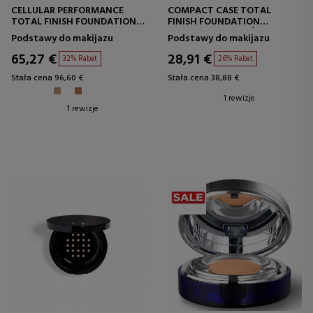
CELLULAR PERFORMANCE
COMPACT CASE TOTAL
TOTAL FINISH FOUNDATION
FINISH FOUNDATION
SPF15
BAZA POD MAKIJAŻ
Podstawy do makijazu
Podstawy do makijazu
PODKŁAD W PROSZKU
65,27 €
28,91 €
32% Rabat
26% Rabat
Stała cena 96,60 €
Stała cena 38,88 €
1 rewizje
1 rewizje