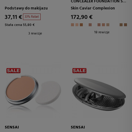
CONCEALER FOUNDATION SPF
15
Podstawy do makijazu
Skin Caviar Complexion
37,11 €
172,90 €
33% Rabat
Stała cena 55,80 €
18 rewizje
3 rewizje
SENSAI
SENSAI