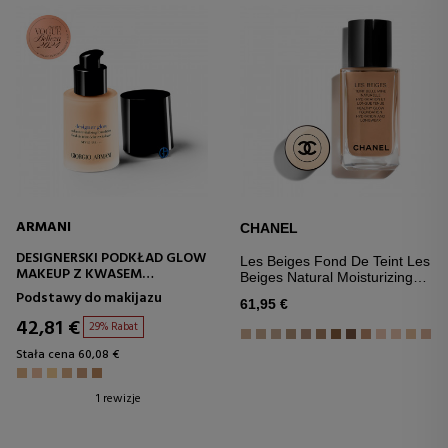
ARMANI
CHANEL
DESIGNERSKI PODKŁAD GLOW
Les Beiges Fond De Teint Les
MAKEUP Z KWASEM
Beiges Natural Moisturizing
HIALURONOWYM
Good Face Effect Foundation
Podstawy do makijazu
61,95 €
42,81 €
29% Rabat
Stała cena 60,08 €
1 rewizje