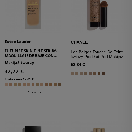
Estee Lauder
CHANEL
FUTURIST SKIN TINT SERUM
Les Beiges Touche De Teint
MAQUILLAJE DE BASE CON
świeży Podkład Pod Makijaż Z
INFUSIÓN DE ACEITE
Mikrobąbelkami Pigmentów.
Makijaż twarzy
BOTÁNICO SPF 20
53,34 €
32,72 €
Stała cena 57,41 €
1 rewizje