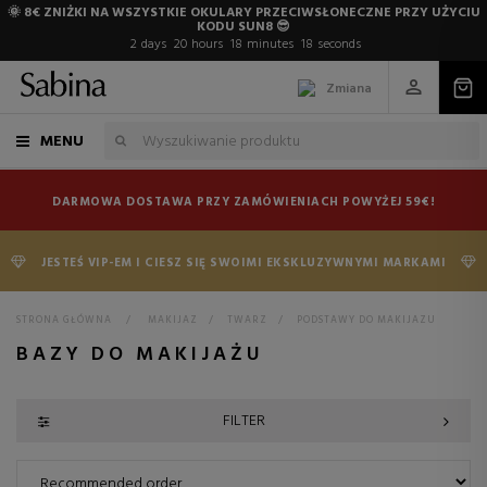
🌞 8€ ZNIŻKI NA WSZYSTKIE OKULARY PRZECIWSŁONECZNE PRZY UŻYCIU
KODU SUN8 😎
2
days
20
hours
18
minutes
17
seconds
Zmiana
MENU
DARMOWA DOSTAWA PRZY ZAMÓWIENIACH POWYŻEJ 59€!
JESTEŚ VIP-EM I CIESZ SIĘ SWOIMI EKSKLUZYWNYMI MARKAMI
STRONA GŁÓWNA
>
MAKIJAZ
>
TWARZ
>
PODSTAWY DO MAKIJAZU
BAZY DO MAKIJAŻU
FILTER