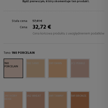
Bądź pierwszym, który skomentuje ten produkt.
Stała cena:
57,41 €
32,72 €
Cena:
Cena końcowa produktu z uwzględnieniem podatków
Tono:
1N0 PORCELAIN
1N0
1W2 SAND
2W1 DAWN
3C2 PEBBLE
PORCELAIN
3N1 IVORY
3N2 WHEAT
3W1 TAWNY
5W1 BRONZE
BEIGE