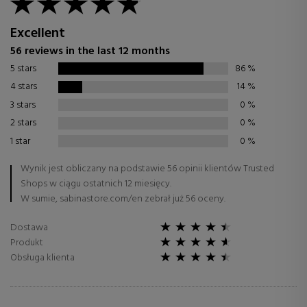
Excellent
56 reviews in the last 12 months
5 stars
86
%
4 stars
14
%
3 stars
0
%
2 stars
0
%
1 star
0
%
Wynik jest obliczany na podstawie 56 opinii klientów Trusted
Shops w ciągu ostatnich 12 miesięcy.
W sumie, sabinastore.com/en zebrał już 56 oceny.
Dostawa
Produkt
Obsługa klienta