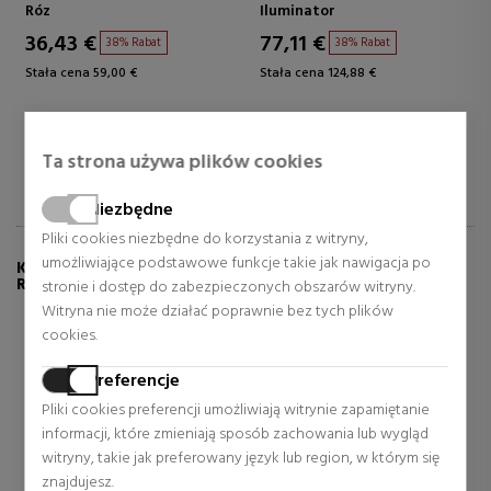
KOMPAKTOWY
PUDER BRĄZUJĄCY
Róz
Iluminator
36,43 €
77,11 €
38% Rabat
38% Rabat
Stała cena 59,00 €
Stała cena 124,88 €
Ta strona używa plików cookies
Niezbędne
Pliki cookies niezbędne do korzystania z witryny,
umożliwiające podstawowe funkcje takie jak nawigacja po
KLIENCI, KTÓRZY KUPILI TEN PRODUKT, KUPILI
RÓWNIEŻ:
stronie i dostęp do zabezpieczonych obszarów witryny.
Witryna nie może działać poprawnie bez tych plików
cookies.
Preferencje
Pliki cookies preferencji umożliwiają witrynie zapamiętanie
informacji, które zmieniają sposób zachowania lub wygląd
witryny, takie jak preferowany język lub region, w którym się
znajdujesz.