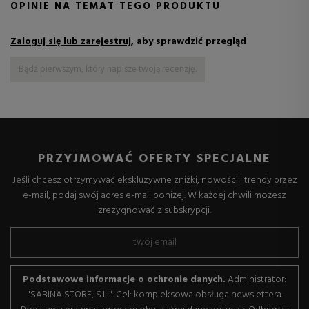
OPINIE NA TEMAT TEGO PRODUKTU
Zaloguj się lub zarejestruj
, aby sprawdzić przegląd
Bądź pierwszym, który napisze twoją recenzję.
PRZYJMOWAĆ OFERTY SPECJALNE
Jeśli chcesz otrzymywać ekskluzywne zniżki, nowości i trendy przez
e-mail, podaj swój adres e-mail poniżej. W każdej chwili możesz
zrezygnować z subskrypcji.
Podstawowe informacje o ochronie danych.
Administrator:
"SABINA STORE, S.L.". Cel: kompleksowa obsługa newslettera.