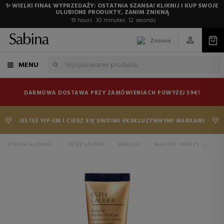
✨ WIELKI FINAŁ WYPRZEDAŻY: OSTATNIA SZANSA! KLIKNIJ I KUP SWOJE
ULUBIONE PRODUKTY, ZANIM ZNIKNĄ
19
hours
30
minutes
11
seconds
Zmiana
MENU
DARMOWA DOSTAWA PRZY ZAMÓWIENIACH POWYŻEJ 59€!
JESTEŚ VIP-EM I CIESZ SIĘ SWOIMI EKSKLUZYWNYMI MARKAMI
STRONA GŁÓWNA
>
ESTEE LAUDER
>
MAKIJAŻ
>
MAKIJAŻ TWARZY
>
FUT