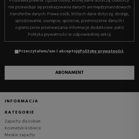
Podstawa prawna: zgoda osoby, której dane dotyczą. Odbiorcy:
nie przewiduje się przekazywania danych ani międzynarodowych
transferów danych. Prawa osób, których dane dotyczą: dostęp,
sprostowanie, usunięcie, sprzeciw, przenoszenie danych i
ograniczenie przetwarzania. Informacje dodatkowe: patrz
Polityka prywatności w odpowiedniej sekcji.
Przeczytałem/am i akceptuję
Politykę prywatności
.
ABONAMENT
INFORMACJA
KATEGORIE
Zapachy dla kobiet
Kosmetyki kobiece
Meskie zapachy