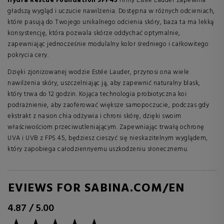
Hydra Rescue Foundation SPF45
firmy Estée Lauder zapewnia
gładszą wygląd i uczucie nawilżenia. Dostępna w różnych odcieniach,
które pasują do Twojego unikalnego odcienia skóry, baza ta ma lekką
konsystencję, która pozwala skórze oddychać optymalnie,
zapewniając jednocześnie modulalny kolor średniego i całkowitego
pokrycia cery.
Dzięki zjonizowanej wodzie Estée Lauder, przynosi ona wiele
nawilżenia skóry, uszczelniając ją, aby zapewnić naturalny blask,
który trwa do 12 godzin. Kojąca technologia probiotyczna koi
podrażnienie, aby zaoferować większe samopoczucie, podczas gdy
ekstrakt z nasion chia odżywia i chroni skórę, dzięki swoim
właściwościom przeciwutleniającym. Zapewniając trwałą ochronę
UVA i UVB z FPS 45, będziesz cieszyć się nieskazitelnym wyglądem,
który zapobiega całodziennyemu uszkodzeniu słonecznemu.
REVIEWS FOR SABINA.COM/EN
4.87
/
5.00