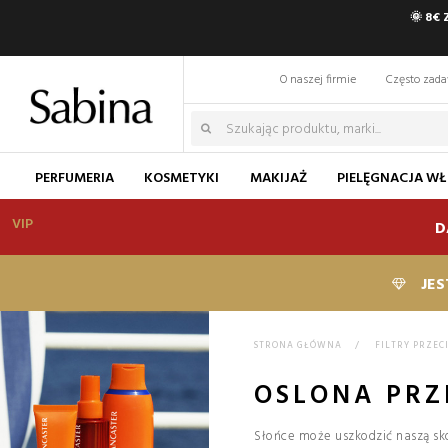
🌞 8€
O naszej firmie
Często zad
PERFUMERIA
KOSMETYKI
MAKIJAŻ
PIELĘGNACJA W
VIP
D
JES
STRONA GŁÓWNA
>
FILTRY PRZE
OSLONA PR
Słońce może uszkodzić naszą skó