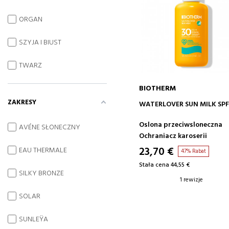
ORGAN
SZYJA I BIUST
TWARZ
BIOTHERM
ZAKRESY
DODAJ DO KOSZYKA
WATERLOVER SUN MILK SP
Oslona przeciwsloneczna
AVÉNE SŁONECZNY
Ochraniacz karoserii
23,70 €
EAU THERMALE
47% Rabat
Stała cena 44,55 €
SILKY BRONZE
1 rewizje
SOLAR
SUNLEŸA