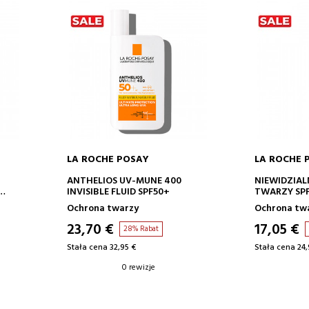
LA ROCHE POSAY
LA ROCHE 
DODAJ DO KOSZYKA
DODA
ANTHELIOS UV-MUNE 400
NIEWIDZIAL
INVISIBLE FLUID SPF50+
TWARZY SPF
ANTI-SHINE
Ochrona twarzy
Ochrona tw
23,70 €
17,05 €
28% Rabat
Stała cena 32,95 €
Stała cena 24,
0 rewizje