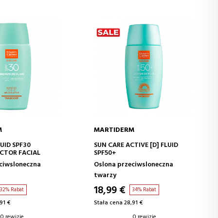
M
MARTIDERM
J DO KOSZYKA
DODAJ DO KOSZYKA
UID SPF30
SUN CARE ACTIVE [D] FLUID
CTOR FACIAL
SPF50+
ciwsloneczna
Oslona przeciwsloneczna
twarzy
18,99 €
32% Rabat
34% Rabat
91 €
Stała cena 28,91 €
0 rewizje
0 rewizje