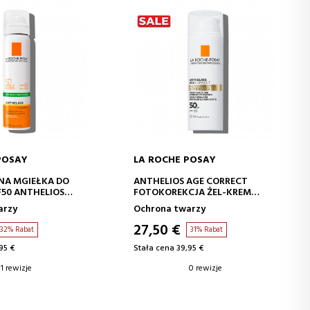
POSAY
LA ROCHE POSAY
J DO KOSZYKA
DODAJ DO KOSZYKA
NA MGIEŁKA DO
ANTHELIOS AGE CORRECT
50 ANTHELIOS
FOTOKOREKCJA ŻEL-KREM
SPF50
arzy
Ochrona twarzy
27,50 €
32% Rabat
31% Rabat
95 €
Stała cena 39,95 €
1 rewizje
0 rewizje