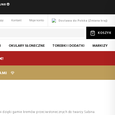
UN8 😎
epy
Kontakt
Moje konto
Dostawa do Polska
(
Zmiana
kraj
)
KOSZYK
I
OKULARY SŁONECZNE
TOREBKI I DODATKI
MARKIZY
€!
KAMI
ymi dzięki gamie kremów przeciwsłonecznych do twarzy Sabina.