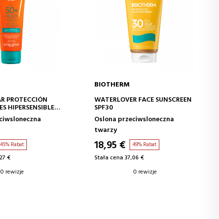
BIOTHERM
J DO KOSZYKA
DODAJ DO KOSZYKA
AR PROTECCIÓN
WATERLOVER FACE SUNSCREEN
ES HIPERSENSIBLES
SPF30
ciwsloneczna
Oslona przeciwsloneczna
twarzy
18,95 €
45% Rabat
49% Rabat
27 €
Stała cena 37,06 €
0 rewizje
0 rewizje