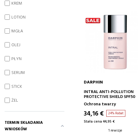
KREM
LOTION
MGŁA
OLEJ
PŁYN
SERUM
DARPHIN
STICK
DODAJ DO KOSZYKA
INTRAL ANTI-POLLUTION
PROTECTIVE SHIELD SPF50
ŻEL
Ochrona twarzy
34,16 €
24% Rabat
Stała cena 44,95 €
TERMIN SKŁADANIA
WNIOSKÓW
1 rewizje