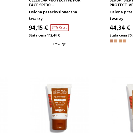
CELLULAR PROTECTIVE FOR
SENSAI SIL
FACE SPF30
PROTECTIV
KREM PRZECIWSŁONECZNY DO
KOMPAKTO
Oslona przeciwsloneczna
Oslona prze
TWARZY
MAKIJAŻ
twarzy
twarzy
94,15 €
44,34 €
34% Rabat
Stała cena 142,44 €
Stała cena 70,
1 rewizje