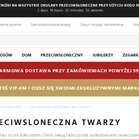
 ZNIŻKI NA WSZYSTKIE OKULARY PRZECIWSŁONECZNE PRZY UŻYCIU KODU S
2
days
19
hours
32
minutes
52
seconds
awane pytania
Spersonalizowane porady
Status mojego zamówienia
Skl
ŁOSÓW
DOM
PRZECIWSŁONECZNY
JUBILERZY
ZEGARK
ARMOWA DOSTAWA PRZY ZAMÓWIENIACH POWYŻEJ 59
TEŚ VIP-EM I CIESZ SIĘ SWOIMI EKSKLUZYWNYMI MAR
CIWSLONECZNE
>
OSLONA PRZECIWSLONECZNA TWARZY
ZECIWSLONECZNA TWARZY
rę i to nie tylko latem. Chroń swoją twarz przed uszkodzeniami słoneczn