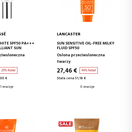
SSÉ
LANCASTER
J DO KOSZYKA
DODAJ DO KOSZYKA
ITE SPF50 PA+++
SUN SENSITIVE OIL-FREE MILKY
ILLIANT SUN
FLUID SPF50
ciwsloneczna
Oslona przeciwsloneczna
twarzy
27,46 €
20% Rabat
46% Rabat
,00 €
Stała cena 51,18 €
1 rewizje
0 rewizje