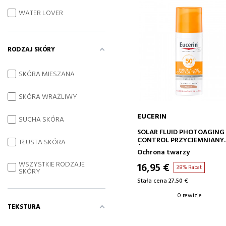
WATER LOVER
RODZAJ SKÓRY
SKÓRA MIESZANA
SKÓRA WRAŻLIWY
EUCERIN
SUCHA SKÓRA
DODAJ DO KOSZYKA
SOLAR FLUID PHOTOAGING
CONTROL PRZYCIEMNIANY
TŁUSTA SKÓRA
ŚREDNI SPF50+
Ochrona twarzy
WSZYSTKIE RODZAJE
16,95 €
38% Rabat
SKÓRY
Stała cena 27,50 €
0 rewizje
TEKSTURA