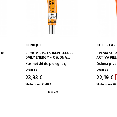
CLINIQUE
COLLISTAR
DODAJ DO KOSZYKA
DODA
F30
BLOK MIEJSKI SUPERDEFENSE
CREMA SOL
DAILY ENERGY + OSŁONA
ACTIVA PIEL
TWARZY SPF 50
SPF50+
Kosmetyki do pielegnacji
Oslona prze
twarzy
twarzy
23,93 €
22,19 €
Stała cena 43,48 €
Stała cena 40,
1 rewizje