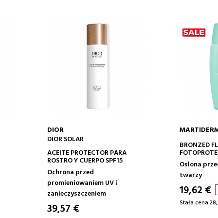
DIOR
MARTIDER
DIOR SOLAR
DODAJ DO KOSZYKA
DODA
BRONZED FL
ACEITE PROTECTOR PARA
FOTOPROTE
ROSTRO Y CUERPO SPF15
Oslona prze
Ochrona przed
twarzy
promieniowaniem UV i
19,62 €
zanieczyszczeniem
Stała cena 28,
39,57 €