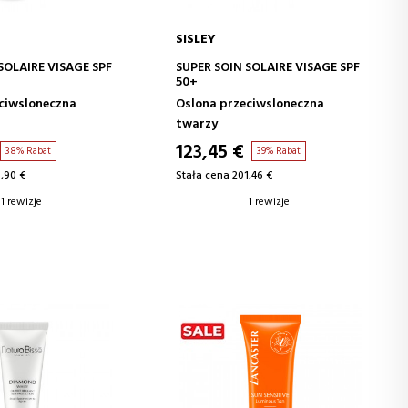
SISLEY
J DO KOSZYKA
DODAJ DO KOSZYKA
SOLAIRE VISAGE SPF
SUPER SOIN SOLAIRE VISAGE SPF
50+
ciwsloneczna
Oslona przeciwsloneczna
twarzy
123,45 €
38% Rabat
39% Rabat
,90 €
Stała cena 201,46 €
1 rewizje
1 rewizje