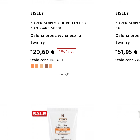
SISLEY
SISLEY
DODAJ DO KOSZYKA
DODA
SUPER SOIN SOLAIRE TINTED
SUPER SOIN 
SUN CARE SPF30
30
Oslona przeciwsloneczna
Oslona prze
CZNĄ
twarzy
twarzy
120,60 €
151,95 €
35% Rabat
Stała cena 186,46 €
Stała cena 245
1 rewizje