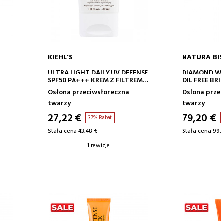
KIEHL'S
NATURA BI
DODAJ DO KOSZYKA
DODA
ULTRA LIGHT DAILY UV DEFENSE
DIAMOND WH
SPF50 PA+++ KREM Z FILTREM
OIL FREE BR
PRZECIWSŁONECZNYM
Osłona przeciwsłoneczna
Oslona prze
twarzy
twarzy
27,22 €
79,20 €
37% Rabat
Stała cena 43,48 €
Stała cena 99
1 rewizje