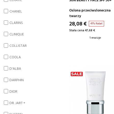
CERAVE
SUN BEAUTY FACE SPF 50+
Oslona przeciwsloneczna
CHANEL
twarzy
28,08 €
CLARINS
41% Rabat
Stała cena 47,68 €
CLINIQUE
1 rewizje
COLLISTAR
COOLA
D'ALBA
DARPHIN
DIOR
DR. JART +