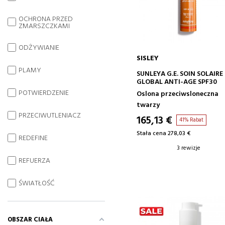
OCHRONA PRZED
ZMARSZCZKAMI
ODŻYWIANIE
SISLEY
PLAMY
DODAJ DO KOSZYKA
SUNLEYA G.E. SOIN SOLAIRE
GLOBAL ANTI-AGE SPF30
POTWIERDZENIE
Oslona przeciwsloneczna
twarzy
PRZECIWUTLENIACZ
165,13 €
41% Rabat
Stała cena 278,03 €
REDEFINE
3 rewizje
REFUERZA
ŚWIATŁOŚĆ
OBSZAR CIAŁA