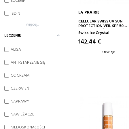
EUCERIN
LA PRAIRIE
ISDIN
DODAJ DO KOSZYKA
CELLULAR SWISS UV SUN
więcej...
PROTECTION VEIL SPF 50
KREM NAWILŻAJĄCY Z
Swiss Ice Crystal
OCHRONĄ PRZECIWSŁONE
LECZENIE
142,44 €
ALISA
6 rewizje
ANTI-STARZENIE SIĘ
CC CREAM
CZERWIEŃ
NAPRAWY
NAWILŻACZE
NIEDOSKONAŁOŚCI