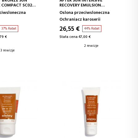
KY BRONZE SUN
AFTER SUN INTENSIVE
E COMPACT SC02
RECOVERY EMULSION
WA BAZA POD
(FACE/BODY)
ciwsloneczna
Oslona przeciwsloneczna
Ochraniacz karoserii
26,55 €
37% Rabat
44% Rabat
79 €
Stała cena 47,00 €
2 rewizje
3 rewizje