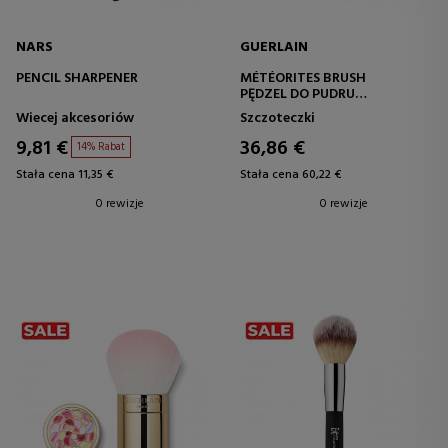
NARS
GUERLAIN
PENCIL SHARPENER
MÉTÉORITES BRUSH
PĘDZEL DO PUDRU
BRĄZUJĄCEGO
Wiecej akcesoriów
Szczoteczki
9,81 €
36,86 €
14% Rabat
Stała cena 11,35 €
Stała cena 60,22 €
0 rewizje
0 rewizje