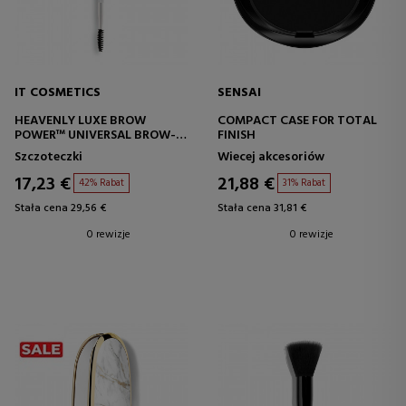
IT COSMETICS
SENSAI
HEAVENLY LUXE BROW
COMPACT CASE FOR TOTAL
POWER™ UNIVERSAL BROW-
FINISH
TRANSFORMER BRUSH 21
Szczoteczki
Wiecej akcesoriów
17,23 €
21,88 €
42% Rabat
31% Rabat
Stała cena 29,56 €
Stała cena 31,81 €
0 rewizje
0 rewizje