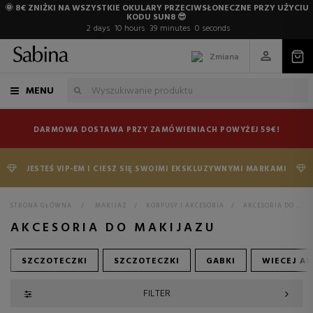
🌞 8€ ZNIŻKI NA WSZYSTKIE OKULARY PRZECIWSŁONECZNE PRZY UŻYCIU
KODU SUN8 😎
2
days
10
hours
38
minutes
59
seconds
Zmiana
MENU
DARMOWA DOSTAWA PRZY ZAMÓWIENIACH POWYŻEJ 59€!
JESTEŚ VIP-EM I CIESZ SIĘ SWOIMI EKSKLUZYWNYMI MARKAMI
STRONA GŁÓWNA
>
MAKIJAZ
>
KORPUSY I AKCESORIA
>
AKCESORIA DO MAKIJAZU
AKCESORIA DO MAKIJAZU
SZCZOTECZKI
SZCZOTECZKI
GABKI
WIECEJ A
FILTER