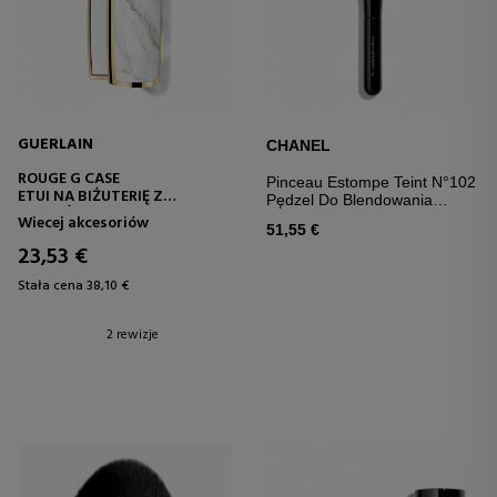
GUERLAIN
CHANEL
ROUGE G CASE
Pinceau Estompe Teint N°102
ETUI NA BIŻUTERIĘ Z
Pędzel Do Blendowania
PODWÓJNYM LUSTERKIEM DO
Podkładu Płynnego
Wiecej akcesoriów
SZMINKI
51,55 €
23,53 €
Stała cena 38,10 €
2 rewizje