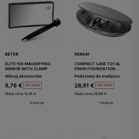
BETER
SENSAI
ELITE 10X MAGNIFYING
COMPACT CASE TOTAL
MIRROR WITH CLAMP
FINISH FOUNDATION
BAZA POD MAKIJAŻ
Wiecej akcesoriów
Podstawy do makijazu
9,76 €
28,91 €
30% Rabat
26% Rabat
Stała cena 13,95 €
Stała cena 38,88 €
4 rewizje
1 rewizje