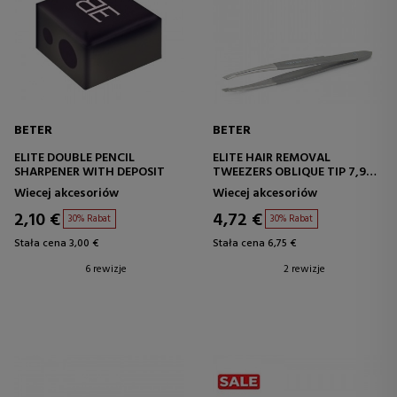
BETER
BETER
ELITE DOUBLE PENCIL
ELITE HAIR REMOVAL
SHARPENER WITH DEPOSIT
TWEEZERS OBLIQUE TIP 7,9
CM
Wiecej akcesoriów
Wiecej akcesoriów
2,10 €
4,72 €
30% Rabat
30% Rabat
Stała cena 3,00 €
Stała cena 6,75 €
6 rewizje
2 rewizje