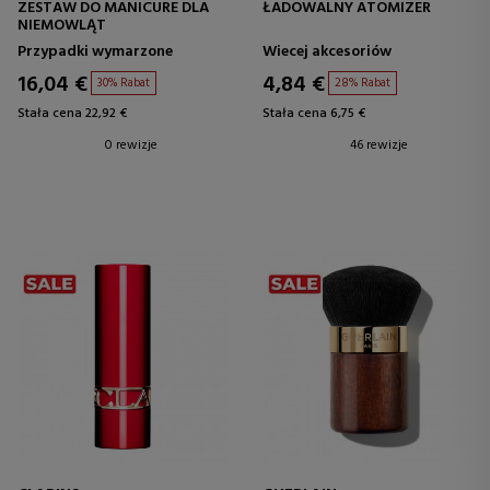
ZESTAW DO MANICURE DLA
ŁADOWALNY ATOMIZER
NIEMOWLĄT
Przypadki wymarzone
Wiecej akcesoriów
16,04 €
4,84 €
30% Rabat
28% Rabat
Stała cena 22,92 €
Stała cena 6,75 €
0 rewizje
46 rewizje