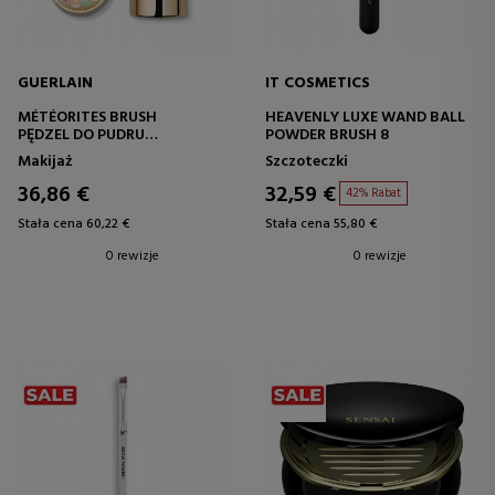
GUERLAIN
IT COSMETICS
MÉTÉORITES BRUSH
HEAVENLY LUXE WAND BALL
PĘDZEL DO PUDRU
POWDER BRUSH 8
BRĄZUJĄCEGO
Makijaż
Szczoteczki
36,86 €
32,59 €
42% Rabat
Stała cena 60,22 €
Stała cena 55,80 €
0 rewizje
0 rewizje