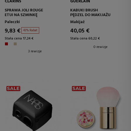
CLARINS
GUERLAIN
SPRAWA JOLI ROUGE
KABUKI BRUSH
ETUI NA SZMINKĘ
PĘDZEL DO MAKIJAŻU
Paleczki
Makijaż
9,83 €
40,05 €
43% Rabat
Stała cena 17,24 €
Stała cena 60,22 €
0 rewizje
3 rewizje