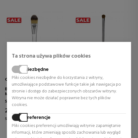
Ta strona używa plików cookies
Niezbędne
Pliki cookies niezbędne do korzystania z witryny,
CLINIQUE
CLINIQUE
umożliwiające podstawowe funkcje takie jak nawigacja po
BROCHA PARA BASE DE
BROCHA PARA SOMBRAS DE
stronie i dostęp do zabezpieczonych obszarów witryny.
MAQUILLAJE
OJOS
Witryna nie może działać poprawnie bez tych plików
Szczoteczki
Szczoteczki
cookies.
28,75 €
18,07 €
Preferencje
Stała cena 50,44 €
Stała cena 31,70 €
Pliki cookies preferencji umożliwiają witrynie zapamiętanie
0 rewizje
0 rewizje
informacji, które zmieniają sposób zachowania lub wygląd