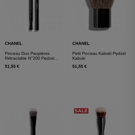
CHANEL
CHANEL
Pinceau Duo Paupières
Petit Pinceau Kabuki Pędzel
Rétractable N°200 Pędzel
Kabuki
Dwustronny: Do Nakładania I
51,55 €
51,55 €
Rozcierania