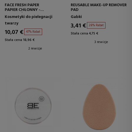
FACE FRESH PAPER
REUSABLE MAKE-UP REMOVER
PAPIER CHŁONNY -
PAD
ANTYPOŚLIZGOWY
Kosmetyki do pielegnacji
Gabki
twarzy
3,41 €
28% Rabat
10,07 €
47% Rabat
Stała cena 4,75 €
Stała cena 18,96 €
3 rewizje
2 rewizje