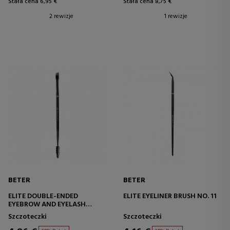
Stała cena 6,95 €
Stała cena 8,75 €
2 rewizje
1 rewizje
BETER
BETER
ELITE DOUBLE-ENDED
ELITE EYELINER BRUSH NO. 11
EYEBROW AND EYELASH
BRUSH NO. 14
Szczoteczki
Szczoteczki