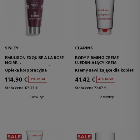
SISLEY
CLARINS
EMULSION EXQUISE A LA ROSE
BODY FIRMING CRÉME
NOIRE
UJĘDRNIAJĄCY KREM
ZABIEG ULTRA NAWILŻAJĄCY
Opieka korporacyjna
Kremy nawilżające dla kobiet
114,90 €
41,42 €
35% Rabat
43% Rabat
Stała cena 175,75 €
Stała cena 72,67 €
1 rewizje
2 rewizje