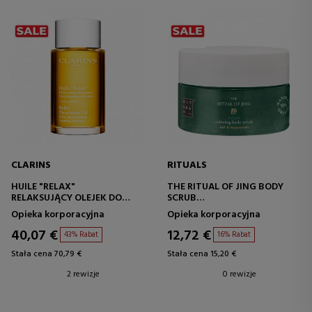
CLARINS
RITUALS
HUILE "RELAX"
THE RITUAL OF JING BODY
RELAKSUJĄCY OLEJEK DO
SCRUB
CIAŁA
PEELING DO CIAŁA Z SOLĄ
Opieka korporacyjna
Opieka korporacyjna
40,07 €
12,72 €
43% Rabat
16% Rabat
Stała cena 70,79 €
Stała cena 15,20 €
2 rewizje
0 rewizje