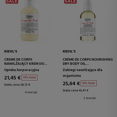
KIEHL'S
KIEHL'S
CREME DE CORPS
CRÈME DE CORPS NOURISHING
NAWILŻAJĄCY KREM DO
DRY BODY OIL
CIAŁA
NAWILŻAJĄCY ZABIEG NA
Opieka korporacyjna
Zabiegi nawilżające dla
CIAŁO
organizmu
21,45 €
44% Rabat
25,64 €
40% Rabat
Stała cena 38,13 €
Stała cena 42,41 €
6 rewizje
2 rewizje