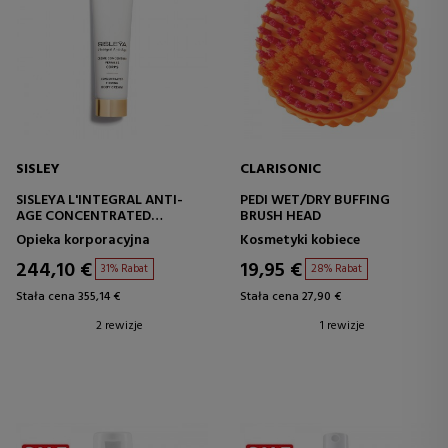
SISLEY
CLARISONIC
SISLEYA L'INTEGRAL ANTI-
PEDI WET/DRY BUFFING
AGE CONCENTRATED
BRUSH HEAD
FIRMING BODY CREAM
Opieka korporacyjna
Kosmetyki kobiece
UJĘDRNIAJĄCY KREM DO
CIAŁA
244,10 €
19,95 €
31% Rabat
28% Rabat
Stała cena 355,14 €
Stała cena 27,90 €
2 rewizje
1 rewizje