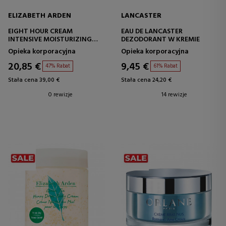
ELIZABETH ARDEN
LANCASTER
EIGHT HOUR CREAM
EAU DE LANCASTER
INTENSIVE MOISTURIZING
DEZODORANT W KREMIE
BODY TREATMENT
Opieka korporacyjna
Opieka korporacyjna
20,85 €
9,45 €
47% Rabat
61% Rabat
Stała cena 39,00 €
Stała cena 24,20 €
0 rewizje
14 rewizje