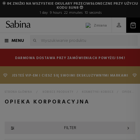
🌞 8€ ZNIŻKI NA WSZYSTKIE OKULARY PRZECIWSŁONECZNE PRZY UŻYCIU
KODU SUN8 😎
1
day
9
hours
22
minutes
9
seconds
Zmiana
MENU
DARMOWA DOSTAWA PRZY ZAMÓWIENIACH POWYŻEJ 59€!
JESTEŚ VIP-EM I CIESZ SIĘ SWOIMI EKSKLUZYWNYMI MARKAMI
STRONA GŁÓWNA
>
KOBIECE PRODUKTY
>
KOSMETYKI KOBIECE
>
OPIEKA KORPORACYJNA
OPIEKA KORPORACYJNA
FILTER