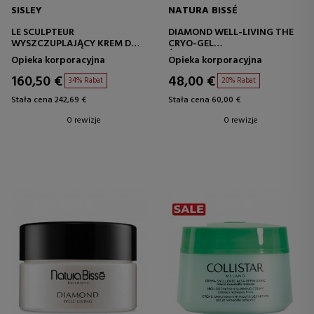
SISLEY
NATURA BISSÉ
LE SCULPTEUR
DIAMOND WELL-LIVING THE
WYSZCZUPLAJĄCY KREM DO
CRYO-GEL
CIAŁA
ŻEL O DZIAŁANIU
Opieka korporacyjna
Opieka korporacyjna
CHŁODZĄCYM
160,50 €
48,00 €
34% Rabat
20% Rabat
Stała cena 242,69 €
Stała cena 60,00 €
0 rewizje
0 rewizje