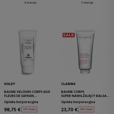
6 rewizje
5 rewizje
SISLEY
CLARINS
BAUME VELOURS CORPS AUX
BAUME CORPS
FLEURS DE SAFRAN
SUPER NAWILŻAJĄCY BALSAM
KOJĄCY KREM DO CIAŁA
DO CIAŁA
Opieka korporacyjna
Opieka korporacyjna
98,75 €
23,70 €
38% Rabat
44% Rabat