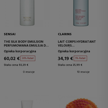
SENSAI
CLARINS
THE SILK BODY EMULSION
LAIT CORPS HYDRATANT
PERFUMOWANA EMULSJA DO
VELOURS
CIAŁA
NAWILŻAJĄCE MLECZKO DO
Opieka korporacyjna
Opieka korporacyjna
CIAŁA
60,02 €
34,19 €
36% Rabat
5% Rabat
Stała cena 93,39 €
Stała cena 35,99 €
0 rewizje
10 rewizje