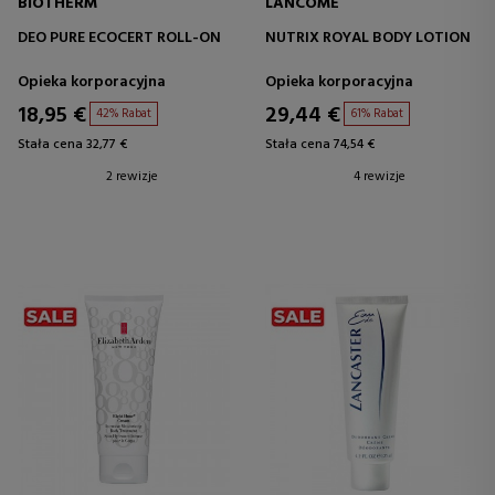
BIOTHERM
LANCOME
DEO PURE ECOCERT ROLL-ON
NUTRIX ROYAL BODY LOTION
Opieka korporacyjna
Opieka korporacyjna
18,95 €
29,44 €
42% Rabat
61% Rabat
Stała cena 32,77 €
Stała cena 74,54 €
2 rewizje
4 rewizje