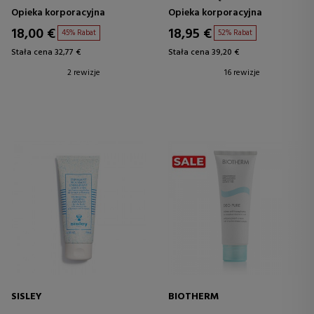
CIAŁA
Opieka korporacyjna
Opieka korporacyjna
18,00 €
18,95 €
45% Rabat
52% Rabat
Stała cena 32,77 €
Stała cena 39,20 €
2 rewizje
16 rewizje
SISLEY
BIOTHERM