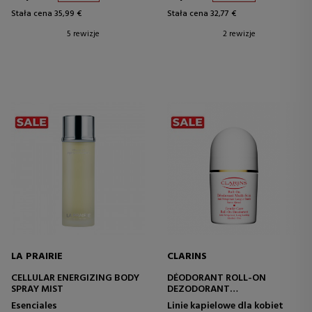
Stała cena 35,99 €
Stała cena 32,77 €
5 rewizje
2 rewizje
LA PRAIRIE
CLARINS
CELLULAR ENERGIZING BODY
DÉODORANT ROLL-ON
SPRAY MIST
DEZODORANT
ANTYPERSPIRACYJNY
Esenciales
Linie kapielowe dla kobiet