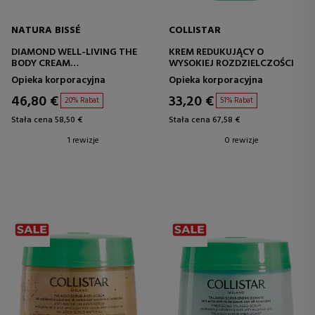
NATURA BISSÉ
COLLISTAR
DIAMOND WELL-LIVING THE
KREM REDUKUJĄCY O
BODY CREAM
WYSOKIEJ ROZDZIELCZOŚCI
REWITALIZUJĄCY KREM DO
Opieka korporacyjna
Opieka korporacyjna
CIAŁA
46,80 €
33,20 €
20% Rabat
51% Rabat
Stała cena 58,50 €
Stała cena 67,58 €
1 rewizje
0 rewizje