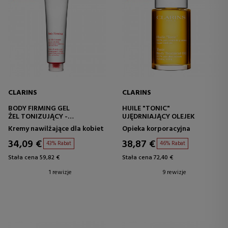
CLARINS
CLARINS
BODY FIRMING GEL
HUILE "TONIC"
ŻEL TONIZUJĄCY -
UJĘDRNIAJĄCY OLEJEK
UJĘDRNIAJĄCY
Kremy nawilżające dla kobiet
Opieka korporacyjna
34,09 €
38,87 €
43% Rabat
46% Rabat
Stała cena 59,82 €
Stała cena 72,40 €
1 rewizje
9 rewizje