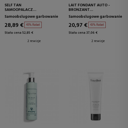
SELF TAN
LAIT FONDANT AUTO -
SAMOOPALACZ
BRONZANT
WZMACNIAJĄCY OPALENIZNĘ
SAMOOPALAJĄCE MLECZKO
Samoobslugowe garbowanie
Samoobslugowe garbowanie
DO CIAŁA
SOLARNE
28,89 €
20,97 €
45% Rabat
43% Rabat
Stała cena 52,85 €
Stała cena 37,06 €
2 rewizje
2 rewizje