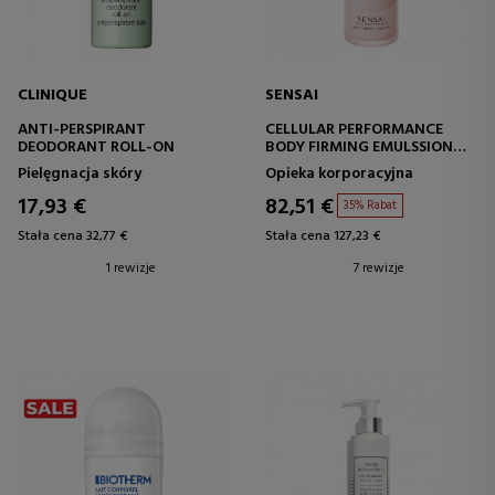
CLINIQUE
SENSAI
ANTI-PERSPIRANT
CELLULAR PERFORMANCE
DEODORANT ROLL-ON
BODY FIRMING EMULSSION
UJĘDRNIAJĄCY ZABIEG NA
Pielęgnacja skóry
Opieka korporacyjna
CIAŁO
17,93 €
82,51 €
35% Rabat
Stała cena 32,77 €
Stała cena 127,23 €
1 rewizje
7 rewizje