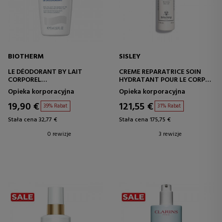
BIOTHERM
SISLEY
LE DÉODORANT BY LAIT
CREME REPARATRICE SOIN
CORPOREL
HYDRATANT POUR LE CORPS
MLECZKO DO CIAŁA
REGENERUJĄCY KREM
Opieka korporacyjna
Opieka korporacyjna
NAWILŻAJĄCY
19,90 €
121,55 €
39% Rabat
31% Rabat
Stała cena 32,77 €
Stała cena 175,75 €
0 rewizje
3 rewizje