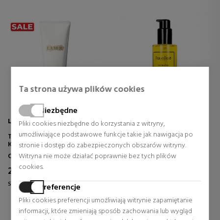
Ta strona używa plików cookies
Niezbędne
LA MER
NATURA BISSÉ
Pliki cookies niezbędne do korzystania z witryny,
umożliwiające podstawowe funkcje takie jak nawigacja po
THE BODY CREAM
ENERGIZING DRY OIL
KREM DO CIAŁA
stronie i dostęp do zabezpieczonych obszarów witryny.
Opieka korporacyjna
Opieka korporacyjna
Witryna nie może działać poprawnie bez tych plików
cookies.
210,94 €
49,60 €
20% Rabat
Stała cena 331,41 €
Stała cena 62,00 €
Preferencje
3 rewizje
4 rewizje
Pliki cookies preferencji umożliwiają witrynie zapamiętanie
informacji, które zmieniają sposób zachowania lub wygląd