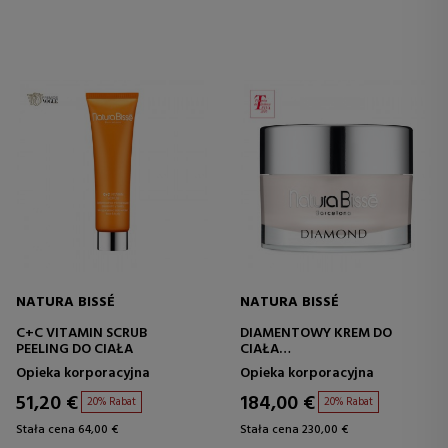
NATURA BISSÉ
NATURA BISSÉ
C+C VITAMIN SCRUB
DIAMENTOWY KREM DO
PEELING DO CIAŁA
CIAŁA
KREM PRZECIWSTARZENIOWY
Opieka korporacyjna
Opieka korporacyjna
DO CIAŁA
51,20 €
184,00 €
20% Rabat
20% Rabat
Stała cena 64,00 €
Stała cena 230,00 €