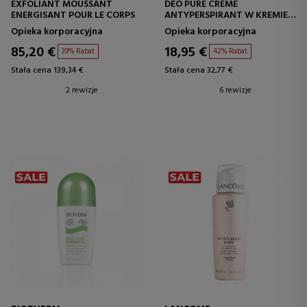
EXFOLIANT MOUSSANT
DEO PURE CREME
ENERGISANT POUR LE CORPS
ANTYPERSPIRANT W KREMIE
DEZODORANT
Opieka korporacyjna
Opieka korporacyjna
85,20 €
18,95 €
39% Rabat
42% Rabat
Stała cena 139,34 €
Stała cena 32,77 €
2 rewizje
6 rewizje