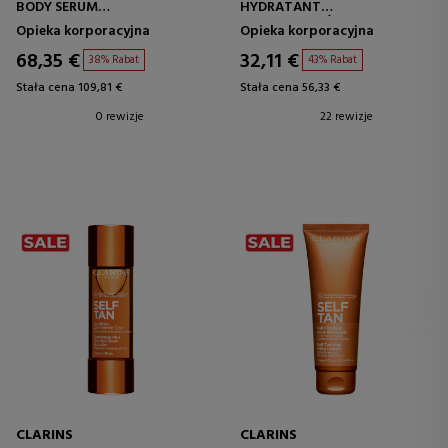
BODY SERUM
HYDRATANT
ZABIEGI NA CIAŁO
SUPER NAWILŻAJĄCY BALSAM
Opieka korporacyjna
Opieka korporacyjna
DO CIAŁA
68,35 €
32,11 €
38% Rabat
43% Rabat
Stała cena 109,81 €
Stała cena 56,33 €
0 rewizje
22 rewizje
CLARINS
CLARINS