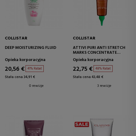
COLLISTAR
COLLISTAR
DEEP MOISTURIZING FLUID
ATTIVI PURI ANTI STRETCH
MARKS CONCENTRATE
ELASTIN + HYALURONIC ACID
Opieka korporacyjna
Opieka korporacyjna
+ COLLAGEN
20,56 €
22,75 €
41% Rabat
48% Rabat
Stała cena 34,91 €
Stała cena 43,48 €
0 rewizje
3 rewizje