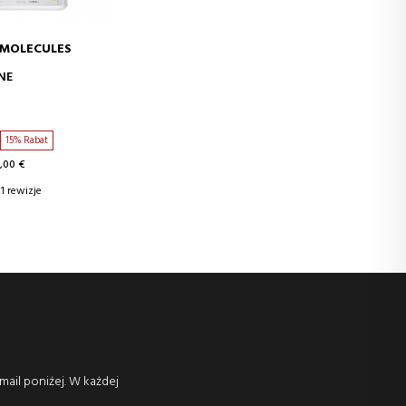
 MOLECULES
J DO KOSZYKA
NE
15% Rabat
,00 €
1 rewizje
mail poniżej. W każdej