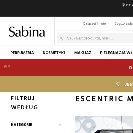
🌞 8€
O naszej firmie
Często zad
PERFUMERIA
KOSMETYKI
MAKIJAŻ
PIELĘGNACJA W
VIP
D
JES
ESCENTRIC 
FILTRUJ
WEDŁUG
KATEGORIE