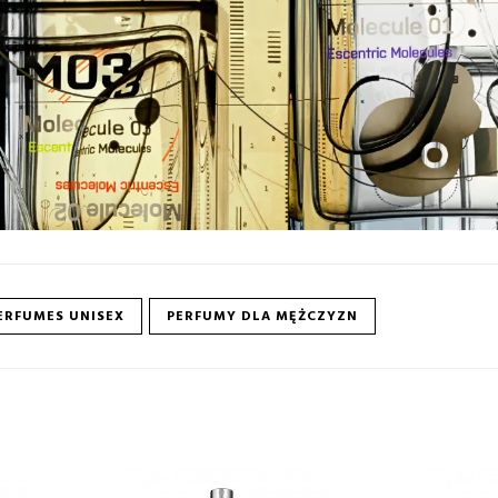
ERFUMES UNISEX
PERFUMY DLA MĘŻCZYZN