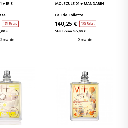
J DO KOSZYKA
DODAJ DO KOSZYKA
 + IRIS
MOLECULE 01 + MANDARIN
tte
Eau de Toilette
140,25 €
15% Rabat
15% Rabat
,00 €
Stała cena 165,00 €
3 rewizje
0 rewizje