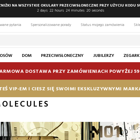
 ZNIŻKI NA WSZYSTKIE OKULARY PRZECIWSŁONECZNE PRZY UŻYCIU KODU S
2
days
22
hours
24
minutes
19
seconds
awane pytania
Spersonalizowane porady
Status mojego zamówienia
Skl
ŁOSÓW
DOM
PRZECIWSŁONECZNY
JUBILERZY
ZEGARK
ARMOWA DOSTAWA PRZY ZAMÓWIENIACH POWYŻEJ 59
TEŚ VIP-EM I CIESZ SIĘ SWOIMI EKSKLUZYWNYMI MAR
MOLECULES