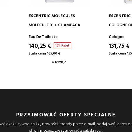
ESCENTRIC MOLECULES
ESCENTRIC
DODAJ DO KOSZYKA
DODA
MOLECULE 01 + CHAMPACA
COLOGNE O
Eau De Toilette
Cologne
140,25 €
131,75 €
15% Rabat
Stała cena 165,00 €
Stała cena 155
0 rewizje
PRZYJMOWAĆ OFERTY SPECJALNE
ać ekskluzywne zniżki, nowości i trendy przez e-mail, podaj swój adres e-
chwili możesz zrezygnować z subskrypcji.