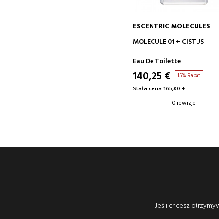
ESCENTRIC MOLECULES
DODAJ DO KOSZYKA
MOLECULE 01 + CISTUS
Eau De Toilette
140,25 €
15% Rabat
Stała cena 165,00 €
0 rewizje
Jeśli chcesz otrzymyw