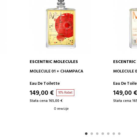
ESCENTRIC MOLECULES
ESCENTRIC
DODAJ DO KOSZYKA
DODAJ
MOLECULE 01 + CHAMPACA
MOLECULE 0
Eau De Toilette
Eau De Toil
149,00 €
149,00 
10% Rabat
Stała cena 165,00 €
Stała cena 16
0 rewizje
1
2
3
4