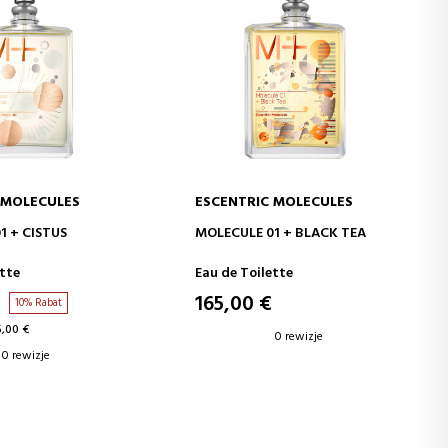
 MOLECULES
ESCENTRIC MOLECULES
 DO KOSZYKA
DODAJ DO KOSZYKA
1 + CISTUS
MOLECULE 01 + BLACK TEA
ette
Eau de Toilette
€
165,00 €
10% Rabat
5,00 €
0 rewizje
0 rewizje
5
6
7