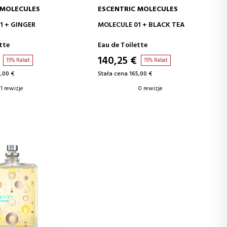
 MOLECULES
ESCENTRIC MOLECULES
J DO KOSZYKA
DODAJ DO KOSZYKA
1 + GINGER
MOLECULE 01 + BLACK TEA
tte
Eau de Toilette
140,25 €
15% Rabat
15% Rabat
,00 €
Stała cena 165,00 €
1 rewizje
0 rewizje