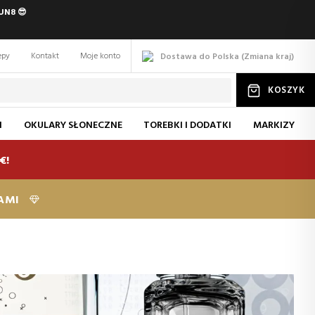
UN8 😎
epy
Kontakt
Moje konto
Dostawa do Polska
(
Zmiana
kraj
)
KOSZYK
I
OKULARY SŁONECZNE
TOREBKI I DODATKI
MARKIZY
€!
KAMI