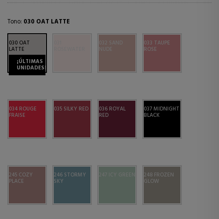
Tono:
030 OAT LATTE
030 OAT
031
032 SAND
033 TAUPE
LATTE
ROSEWATER
NUDE
ROSE
¡ÚLTIMAS
UNIDADES!
034 ROUGE
035 SILKY RED
036 ROYAL
037 MIDNIGHT
FRAISE
RED
BLACK
245 COZY
246 STORMY
247 ICY GREEN
248 FROZEN
PLACE
SKY
GLOW