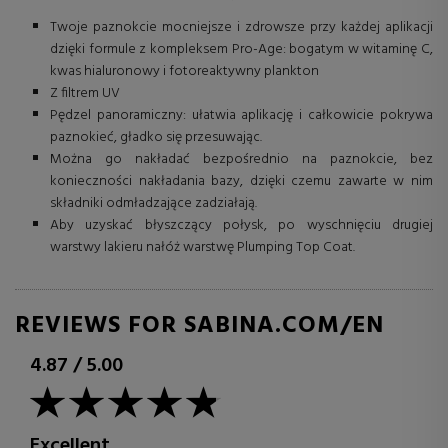
Twoje paznokcie mocniejsze i zdrowsze przy każdej aplikacji
dzięki formule z kompleksem Pro-Age: bogatym w witaminę C,
kwas hialuronowy i fotoreaktywny plankton
Z filtrem UV
Pędzel panoramiczny: ułatwia aplikację i całkowicie pokrywa
paznokieć, gładko się przesuwając.
Można go nakładać bezpośrednio na paznokcie, bez
konieczności nakładania bazy, dzięki czemu zawarte w nim
składniki odmładzające zadziałają.
Aby uzyskać błyszczący połysk, po wyschnięciu drugiej
warstwy lakieru nałóż warstwę Plumping Top Coat.
REVIEWS FOR SABINA.COM/EN
4.87
/
5.00
Excellent