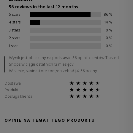
56 reviews in the last 12 months
5 stars
86
%
4 stars
14
%
3 stars
0
%
2 stars
0
%
1 star
0
%
Wynik jest obliczany na podstawie 56 opinii klientów Trusted
Shops w ciągu ostatnich 12 miesięcy.
W sumie, sabinastore.com/en zebrał już 56 oceny.
Dostawa
Produkt
Obsługa klienta
OPINIE NA TEMAT TEGO PRODUKTU