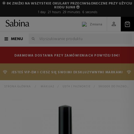
🌞 8€ ZNIŻKI NA WSZYSTKIE OKULARY PRZECIWSŁONECZNE PRZY UŻYCIU
KODU SUN8 😎
1
day
21
hours
29
minutes
5
seconds
Zmiana
MENU
DARMOWA DOSTAWA PRZY ZAMÓWIENIACH POWYŻEJ 59€!
JESTEŚ VIP-EM I CIESZ SIĘ SWOIMI EKSKLUZYWNYMI MARKAMI
STRONA GŁÓWNA
>
MAKIJAZ
>
USTA I PAZNOKCIE
>
SRODEK DO PAZNOKCI