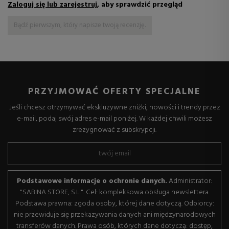
Zaloguj się lub zarejestruj
, aby sprawdzić przegląd
Bądź pierwszym, który napisze twoją recenzję.
PRZYJMOWAĆ OFERTY SPECJALNE
Jeśli chcesz otrzymywać ekskluzywne zniżki, nowości i trendy przez
e-mail, podaj swój adres e-mail poniżej. W każdej chwili możesz
zrezygnować z subskrypcji.
Podstawowe informacje o ochronie danych.
Administrator:
"SABINA STORE, S.L.". Cel: kompleksowa obsługa newslettera.
Podstawa prawna: zgoda osoby, której dane dotyczą. Odbiorcy:
nie przewiduje się przekazywania danych ani międzynarodowych
transferów danych. Prawa osób, których dane dotyczą: dostęp,