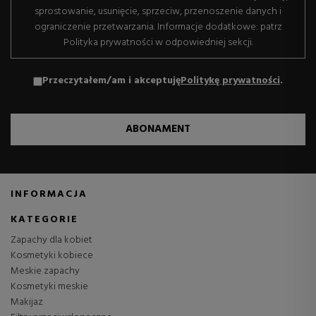
sprostowanie, usunięcie, sprzeciw, przenoszenie danych i
ograniczenie przetwarzania. Informacje dodatkowe: patrz
Polityka prywatności w odpowiedniej sekcji.
Przeczytałem/am i akceptuję
Politykę prywatności
.
ABONAMENT
INFORMACJA
KATEGORIE
Zapachy dla kobiet
Kosmetyki kobiece
Meskie zapachy
Kosmetyki meskie
Makijaz