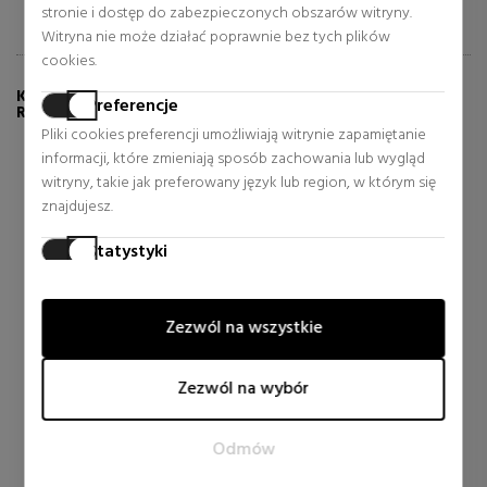
stronie i dostęp do zabezpieczonych obszarów witryny.
Witryna nie może działać poprawnie bez tych plików
cookies.
KLIENCI, KTÓRZY KUPILI TEN PRODUKT, KUPILI
Preferencje
RÓWNIEŻ:
Pliki cookies preferencji umożliwiają witrynie zapamiętanie
informacji, które zmieniają sposób zachowania lub wygląd
witryny, takie jak preferowany język lub region, w którym się
znajdujesz.
Statystyki
Pliki cookies statystyczne pomagają właścicielom witryn
zrozumieć, w jaki sposób odwiedzający komunikują się z
Zezwól na wszystkie
witrynami, gromadząc i raportując informacje anonimowo.
Marketing
Zezwól na wybór
MEDIK8
YVES SAINT LAURENT
Pliki cookies marketingowe są używane do śledzenia
odwiedzających na stronach internetowych. Celem jest
CRYSTAL RETINAL 6
MYSLF
Odmów
wyświetlanie reklam, które są odpowiednie i interesujące dla
EAU DE PARFUM
poszczególnych użytkowników, a co za tym idzie, bardziej
Kosmetyki do pielegnacji
Eau de Parfum