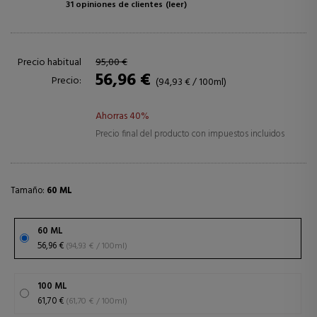
31 opiniones de clientes
(leer)
Precio habitual
95,00 €
56,96 €
Precio:
(94,93 € / 100ml)
Ahorras 40%
Precio final del producto con impuestos incluidos
Tamaño:
60 ML
60 ML
56,96 €
(94,93 € / 100ml)
100 ML
61,70 €
(61,70 € / 100ml)