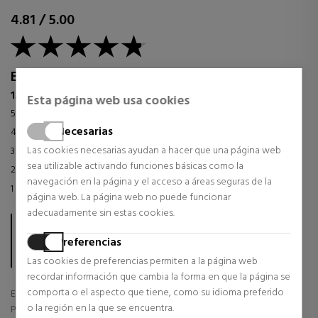
4.81
/
5.00
Excelente
1.359 valoraciones en los últimos 12 meses
Esta página web usa cookies
5 estrellas
87
%
Necesarias
4 estrellas
11
%
Las cookies necesarias ayudan a hacer que una página web
3 estrellas
1
%
sea utilizable activando funciones básicas como la
2 estrellas
< 1
%
navegación en la página y el acceso a áreas seguras de la
1 estrella
1
%
página web. La página web no puede funcionar
adecuadamente sin estas cookies.
La nota se calcula en base a las 1.126 opiniones de clientes de
Trusted Shops de los últimos 12 meses.
Preferencias
En total, sabinastore.com/es ya ha recopilado 6.723
Las cookies de preferencias permiten a la página web
valoraciones.
recordar información que cambia la forma en que la página se
comporta o el aspecto que tiene, como su idioma preferido
Entrega
o la región en la que se encuentra.
Producto