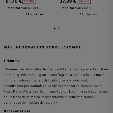
37,95 €
38,49 €
41% DTO.
46% DTO.
Precio habitual 64,50 €
Precio habitual 71,00 €
133 opiniones
181 opiniones
MÁS INFORMACIÓN SOBRE L'HOMME
L'Homme
L'Homme Eau de Toilette de Yves Saint Laurent es la perfecta sinfonía
entre magnetismo y elegancia. Una fragancia que revela el alma del
hombre moderno: fuerte y delicado, urbano y sofisticado,
conquistador por naturaleza. Desde su creación en 2006 por Anne
Flipo, Pierre Wargnye y Dominique Ropion, L'Homme se ha convertido
en un ícono de la marca, representando el equilibrio audaz y
carismático del hombre del siglo XXI.
Notas olfativas