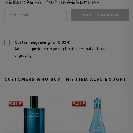
目前此組合沒有庫存，但我們可以在有貨時通知您。
YEAH, LET ME KNOW
Custom engraving for 6,99 €
Add a unique touch to your gift with personalized laser
engraving.
CUSTOMERS WHO BUY THIS ITEM ALSO BOUGHT: