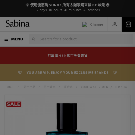
🌞 使用優惠碼 SUN8，所有太陽眼鏡立減 8€ 歐元 😎
2
days
18
hours
41
minutes
41
seconds
Change
MENU
訂單滿 €39 即可免費送貨
YOU ARE VIP. ENJOY YOUR EXCLUSIVE BRANDS
HOME
>
男士产品
>
男士香水
>
须后水
>
COOL WATER MEN (AFTER SHAVE)