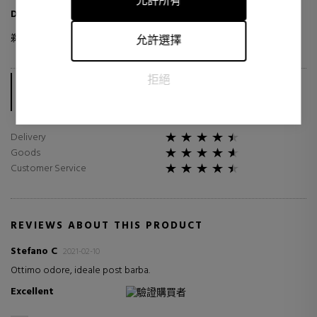
允許所有
廣告商更有價值。
DAVIDOFF 男士清凉水（须后水）
剃须后护理您的皮肤，使其柔软并散发出令人愉悦的
冷水
香气。
允許選擇
The score is calculated based on the %s TrsutedShops reviews
拒絕
collected in the last 12 months.
In total, sabinastore.com/en has already collected %s reviews.
Delivery
Goods
Customer Service
REVIEWS ABOUT THIS PRODUCT
Stefano C
2021-02-10
Ottimo odore, ideale post barba.
Excellent
驗證購買者