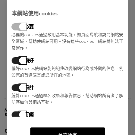
本網站使用cookies
DAVIDOFF
DAVIDOFF
必要
COOL WATER MEN
必要的cookies通過啟用基本功能，如頁面導航和訪問網站安
COOL WATER WOMAN
全區域，幫助使網站可用。沒有這些cookies，網站將無法正
Eau de Toilette
Eau de Toilette
常運作。
23,70 €
25,60 €
73% DTO.
79% DTO.
偏好
Regular price 86,73 €
Regular price 121,38 €
偏好cookies使網站能夠記住改變網站行為或外觀的信息，例
23 reviews
10 reviews
如您的首選語言或您所在的地區。
統計
統計cookies通過匿名收集和報告信息，幫助網站所有者了解
訪客如何與網站互動。
MORE INFO ABOUT COOL WATER MEN (AFTER
行銷
SHAVE)
行銷cookies用於追踪訪客在網站上的活動。目的是顯示對個
別用戶具有相關性和吸引力的廣告，從而對發布者和第三方
它有 75 和 125 毫升容器。