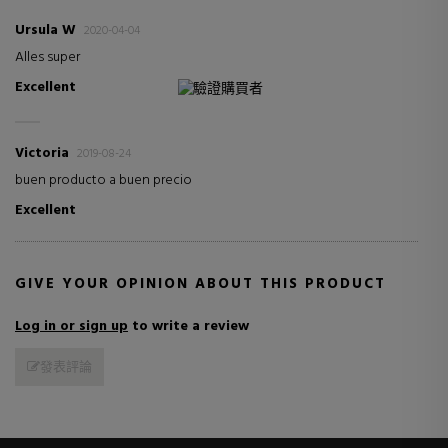
Ursula W
2020-04-04
Alles super
Excellent
驗證購買者
Victoria
2019-08-24
buen producto a buen precio
Excellent
GIVE YOUR OPINION ABOUT THIS PRODUCT
Log in or sign up
to write a review
發表評論