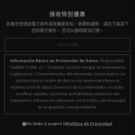
接收特別優惠
如果您想透過電子郵件接收獨家折扣、新聞和趨勢，請在下面寫下
您的電子郵件。 您可以隨時取消訂閱。
Información Básica en Protección de Datos.
Responsable:
"SABINA STORE, S.L.". Finalidad: Gestión integral de la Newsletter.
Legitimación: Consentimiento del interesado. Destinatarios: no
está prevista la cesión de datos y no existe transferencia
internacional de datos. Derechos de los interesados: Acceder,
rectificar, suprimir, oponerse, portabilidad y limitación del
tratamiento. Información Adicional: Ver la Política de Privacidad
en el apartado correspondiente.
He leído y acepto la
Política de Privacidad
.