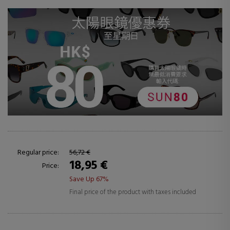
Regular price:
56,72 €
18,95 €
Price:
Save Up 67%
Final price of the product with taxes included