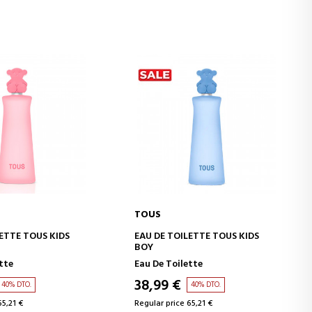
TOUS
D TO CART
ADD TO CART
ETTE TOUS KIDS
EAU DE TOILETTE TOUS KIDS
BOY
tte
Eau De Toilette
38,99 €
40% DTO.
40% DTO.
65,21 €
Regular price 65,21 €