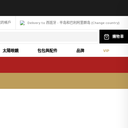
我的帳戶
Delivery to 西班牙 - 半岛和巴利阿里群岛
(
Change
country
)
購物車
太陽眼鏡
包包與配件
品牌
VIP