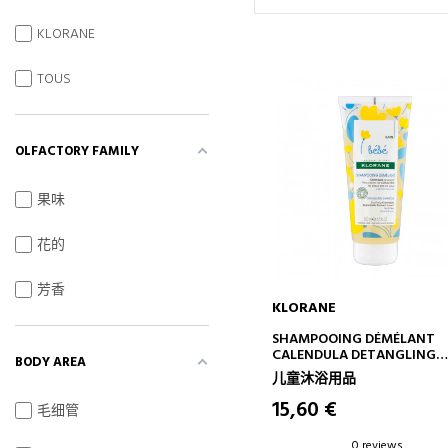
KLORANE
TOUS
OLFACTORY FAMILY
果味
花的
芳香
KLORANE
ADD TO CART
SHAMPOOING DÉMÉLANT
CALENDULA DETANGLING
BODY AREA
SHAMPOO
儿童沐浴用品
15,60 €
毛细管
0 reviews