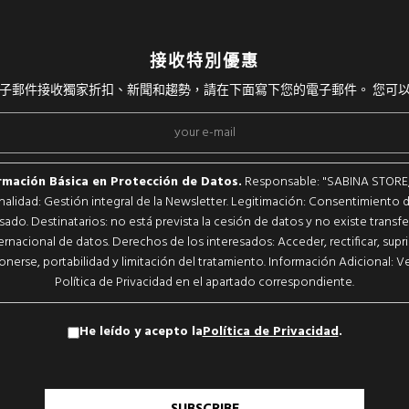
接收特別優惠
子郵件接收獨家折扣、新聞和趨勢，請在下面寫下您的電子郵件。 您可
rmación Básica en Protección de Datos.
Responsable: "SABINA STORE, S
inalidad: Gestión integral de la Newsletter. Legitimación: Consentimiento d
sado. Destinatarios: no está prevista la cesión de datos y no existe transf
ernacional de datos. Derechos de los interesados: Acceder, rectificar, supri
nerse, portabilidad y limitación del tratamiento. Información Adicional: Ve
Política de Privacidad en el apartado correspondiente.
He leído y acepto la
Política de Privacidad
.
SUBSCRIBE