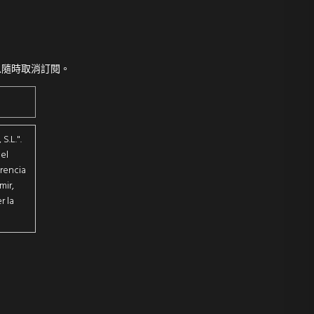
以隨時取消訂閱。
.L.".
el
erencia
mir,
r la