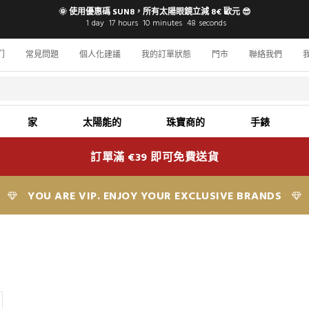
🌞 使用優惠碼 SUN8，所有太陽眼鏡立減 8€ 歐元 😎
1
day
17
hours
10
minutes
47
seconds
们
常見問題
個人化建議
我的訂單狀態
門市
聯絡我們
家
太陽能的
珠寶商的
手錶
訂單滿 €39 即可免費送貨
YOU ARE VIP. ENJOY YOUR EXCLUSIVE BRANDS