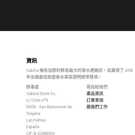
資訊
Sabina 擁有加那利群島最大的香水連鎖店，並贏得了 2018
年全國最佳旅遊香水美容證明獎等獎項。
辦事處
寫信給我們
Sabina Store S.L.
產品資訊
C/ Chile nº4
訂單查詢
35109 - San Bartolomé de
跟我們工作
Tirajana
Las Palmas
España
CIF: B-02669356