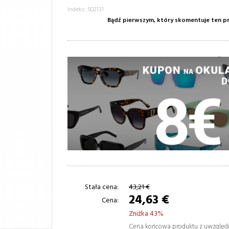
Indeks: 502131
Bądź pierwszym, który skomentuje ten p
Stała cena:
43,21 €
24,63 €
Cena:
Zniżka 43%
Cena końcowa produktu z uwzglę