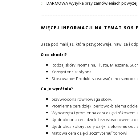
DARMOWA wysyłka przy zamówieniach powyżej 
WIĘCEJ INFORMACJI NA TEMAT SOS 
Baza pod makijaż, która przygotowuje, nawilża i od
O co chodzi?
Rodzaj skóry: Normalna, Tłusta, Mieszana, Suc
Konsystencja: płynna
Stosowanie: Produkt stosować rano samodziel
Co je wyróżnia?
przywrócona równowaga skóry.
Promienna cera dzięki perłowo-białemu odcie
Wypoczęta i promienna cera dzięki różowemu
Ujednolicona cera dzięki brzoskwiniowemu od
Ujednolica koloryt cery dzięki zielonemu odci
Matowa cera dzięki „rozmytemu” tonowi