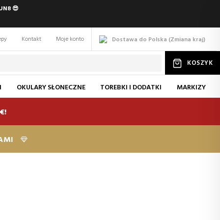
UN8 😎
epy
Kontakt
Moje konto
Dostawa do Polska
(
Zmiana
kraj
)
KOSZYK
I
OKULARY SŁONECZNE
TOREBKI I DODATKI
MARKIZY
€!
KAMI