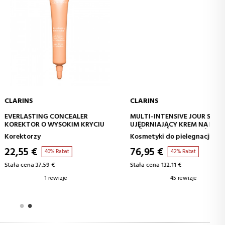
CLARINS
ODAJ DO KOSZYKA
DODAJ DO KOSZYKA
TING CONCEALER
MULTI-INTENSIVE JOUR SPF15
R O WYSOKIM KRYCIU
UJĘDRNIAJĄCY KREM NA DZIEŃ DO
KAŻDEGO RODZAJU SKÓRY
zy
Kosmetyki do pielegnacji twarzy
€
76,95 €
40% Rabat
42% Rabat
 37,59 €
Stała cena 132,11 €
1 rewizje
45 rewizje