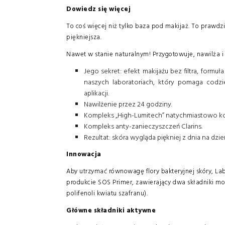
Dowiedz się więcej
To coś więcej niż tylko baza pod makijaż. To prawdzi
piękniejsza.
Nawet w stanie naturalnym! Przygotowuje, nawilża i
Jego sekret: efekt makijażu bez filtra, for
naszych laboratoriach, który pomaga codzi
aplikacji.
Nawilżenie przez 24 godziny.
Kompleks „High-Lumitech” natychmiastowo kory
Kompleks anty-zanieczyszczeń Clarins.
Rezultat: skóra wygląda piękniej z dnia na dzi
Innowacja
Aby utrzymać równowagę flory bakteryjnej skóry, La
produkcie SOS Primer, zawierający dwa składniki morsk
polifenoli kwiatu szafranu).
Główne składniki aktywne