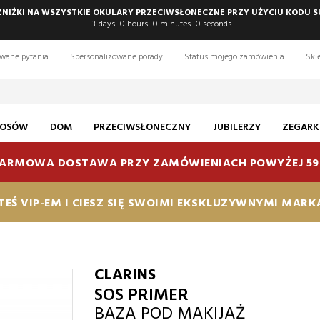
 ZNIŻKI NA WSZYSTKIE OKULARY PRZECIWSŁONECZNE PRZY UŻYCIU KODU S
3
days
0
hours
0
minutes
0
seconds
awane pytania
Spersonalizowane porady
Status mojego zamówienia
Skl
ŁOSÓW
DOM
PRZECIWSŁONECZNY
JUBILERZY
ZEGARK
ARMOWA DOSTAWA PRZY ZAMÓWIENIACH POWYŻEJ 59
TEŚ VIP-EM I CIESZ SIĘ SWOIMI EKSKLUZYWNYMI MAR
CLARINS
SOS PRIMER
BAZA POD MAKIJAŻ