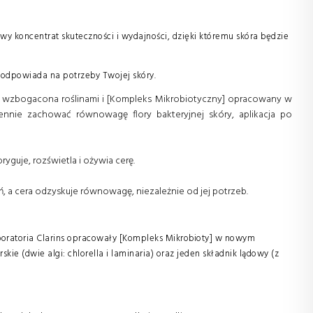
wy koncentrat skuteczności i wydajności, dzięki któremu skóra będzie
 odpowiada na potrzeby Twojej skóry.
muła wzbogacona roślinami i [Kompleks Mikrobiotyczny] opracowany w
ennie zachować równowagę flory bakteryjnej skóry, aplikacja po
guje, rozświetla i ożywia cerę.
eń, a cera odzyskuje równowagę, niezależnie od jej potrzeb.
boratoria Clarins opracowały [Kompleks Mikrobioty] w nowym
ie (dwie algi: chlorella i laminaria) oraz jeden składnik lądowy (z