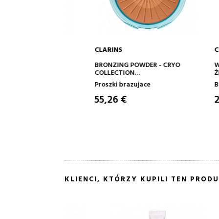
CLARINS
CLARINS
O KOSZYKA
DODAJ DO KOSZYKA
D
L CRYO-
BRONZING POWDER - CRYO
WONDER 
COLLECTION
ŻEL DO 
YSZCZYK DO UST
PUDER BRĄZUJĄCY DLA EFEKTU
CLEAR
czne
Proszki brazujace
Brwi oczu
ZDROWEGO BLASKU
55,26 €
29,83 
KLIENCI, KTÓRZY KUPILI TEN PRODU