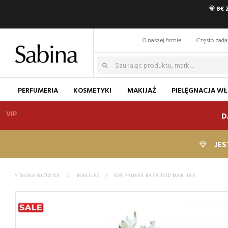
🌞 8€
O naszej firmie
Często zad
PERFUMERIA
KOSMETYKI
MAKIJAŻ
PIELĘGNACJA W
VIP
D
JES
STRONA GŁÓWNA
>
MAKIJAZ
>
SOS PRIMER BAZA POD MAKIJAŻ