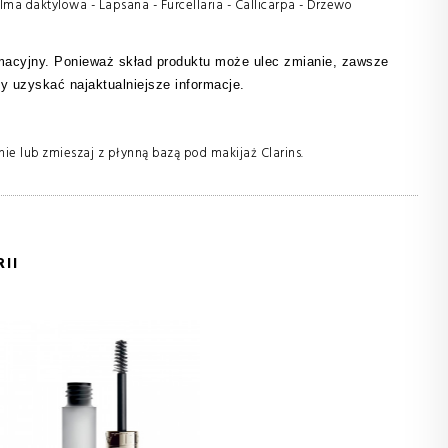
alma daktylowa - Lapsana - Furcellaria - Callicarpa - Drzewo
ormacyjny. Ponieważ skład produktu może ulec zmianie, zawsze
y uzyskać najaktualniejsze informacje.
ie lub zmieszaj z płynną bazą pod makijaż Clarins.
II