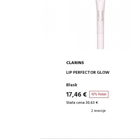
CLARINS
CLARINS
DO KOSZYKA
DODAJ DO KOSZYKA
D
EALER
LIP PERFECTOR GLOW
EVERLAS
KOREKTO
Blask
Korektor
17,46 €
22,55 
 Rabat
43% Rabat
Stała cena 30,63 €
Stała cena
ewizje
2 rewizje