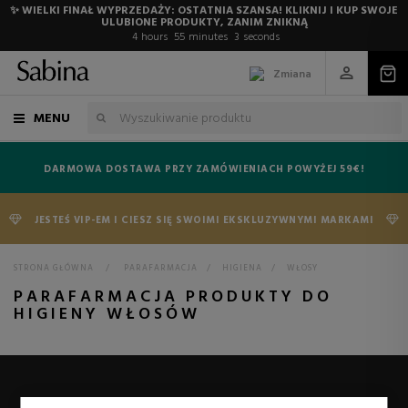
✨ WIELKI FINAŁ WYPRZEDAŻY: OSTATNIA SZANSA! KLIKNIJ I KUP SWOJE
ULUBIONE PRODUKTY, ZANIM ZNIKNĄ
4
hours
55
minutes
3
seconds
Zmiana
MENU
DARMOWA DOSTAWA PRZY ZAMÓWIENIACH POWYŻEJ 59€!
JESTEŚ VIP-EM I CIESZ SIĘ SWOIMI EKSKLUZYWNYMI MARKAMI
STRONA GŁÓWNA
>
PARAFARMACJA
>
HIGIENA
>
WŁOSY
PARAFARMACJA PRODUKTY DO
HIGIENY WŁOSÓW