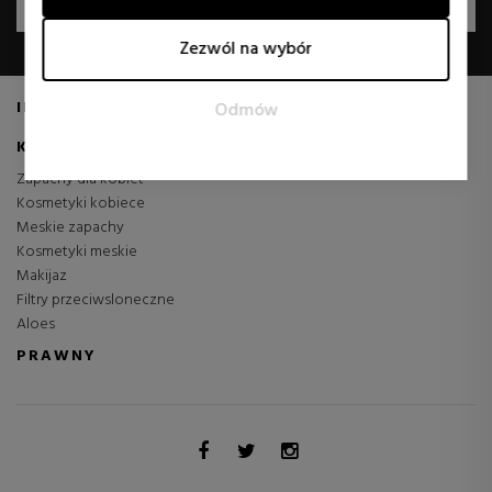
ABONAMENT
Marketing
Zezwól na wybór
Pliki cookies marketingowe są używane do śledzenia
odwiedzających na stronach internetowych. Celem jest
INFORMACJA
Odmów
wyświetlanie reklam, które są odpowiednie i interesujące dla
poszczególnych użytkowników, a co za tym idzie, bardziej
KATEGORIE
wartościowe dla wydawców i zewnętrznych
Zapachy dla kobiet
reklamodawców.
Kosmetyki kobiece
Meskie zapachy
Kosmetyki meskie
Makijaz
Filtry przeciwsloneczne
Aloes
PRAWNY