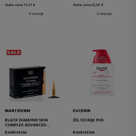
Stała cena 75,01 €
Stała cena 52,56 €
0 rewizje
0 rewizje
MARTIDERM
EUCERIN
BLACK DIAMOND SKIN
ŻEL DO RĄK PH5
COMPLEX ADVANCED
ZABIEG
Konkretnie
Konkretnie
PRZECIWSTARZENIOWY -