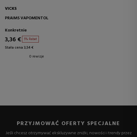
VICKS
PRAIMS VAPOMENTOL
Konkretnie
3,36 €
5% Rabat
Stała cena 3,54 €
0 rewizje
PRZYJMOWAĆ OFERTY SPECJALNE
Jeśli chcesz otrzymywać ekskluzywne zniżki, nowości i trendy przez