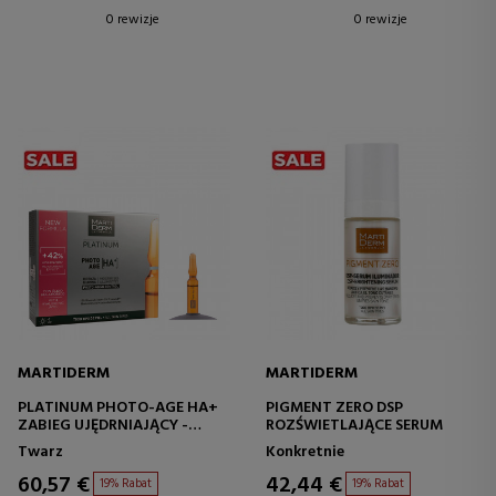
0 rewizje
0 rewizje
MARTIDERM
MARTIDERM
PLATINUM PHOTO-AGE HA+
PIGMENT ZERO DSP
ZABIEG UJĘDRNIAJĄCY -
ROZŚWIETLAJĄCE SERUM
ANTYOKSYDACYJNY
Twarz
Konkretnie
60,57 €
42,44 €
19% Rabat
19% Rabat