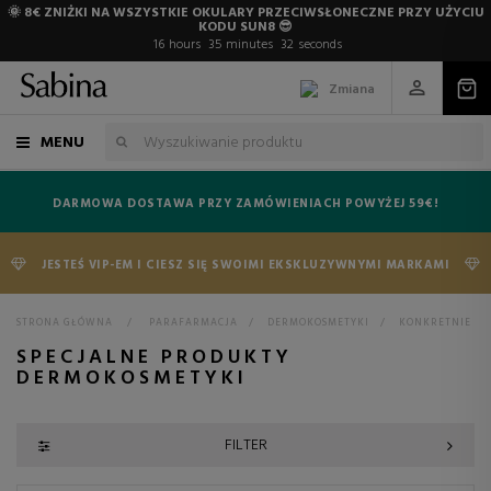
🌞 8€ ZNIŻKI NA WSZYSTKIE OKULARY PRZECIWSŁONECZNE PRZY UŻYCIU
KODU SUN8 😎
16
hours
35
minutes
32
seconds
Zmiana
MENU
DARMOWA DOSTAWA PRZY ZAMÓWIENIACH POWYŻEJ 59€!
JESTEŚ VIP-EM I CIESZ SIĘ SWOIMI EKSKLUZYWNYMI MARKAMI
STRONA GŁÓWNA
>
PARAFARMACJA
>
DERMOKOSMETYKI
>
KONKRETNIE
SPECJALNE PRODUKTY
DERMOKOSMETYKI
FILTER