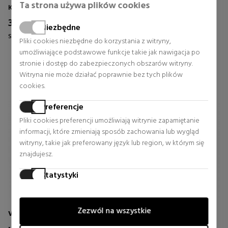
SERUM O INTENSYWNYM
OCHRONNEJ BALSAMU DO
Ta strona używa plików cookies
Konkretnie
Twarz
DZIAŁANIU
UST
38,72 €
6,63 €
19% Rabat
39% Rabat
Niezbędne
Stała cena 47,95 €
Stała cena 10,95 €
Pliki cookies niezbędne do korzystania z witryny,
0 rewizje
0 rewizje
umożliwiające podstawowe funkcje takie jak nawigacja po
stronie i dostęp do zabezpieczonych obszarów witryny.
Witryna nie może działać poprawnie bez tych plików
cookies.
Preferencje
Pliki cookies preferencji umożliwiają witrynie zapamiętanie
informacji, które zmieniają sposób zachowania lub wygląd
witryny, takie jak preferowany język lub region, w którym się
znajdujesz.
Statystyki
Pliki cookies statystyczne pomagają właścicielom witryn
zrozumieć, w jaki sposób odwiedzający komunikują się z
Zezwól na wszystkie
witrynami, gromadząc i raportując informacje anonimowo.
VICHY
AVENE