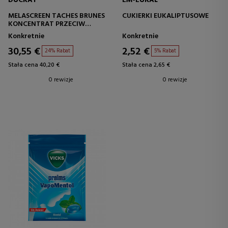
DUCRAY
EM-EUKAL
MELASCREEN TACHES BRUNES
CUKIERKI EUKALIPTUSOWE
KONCENTRAT PRZECIW
PLAMOM
Konkretnie
Konkretnie
30,55 €
2,52 €
24% Rabat
5% Rabat
Stała cena 40,20 €
Stała cena 2,65 €
0 rewizje
0 rewizje