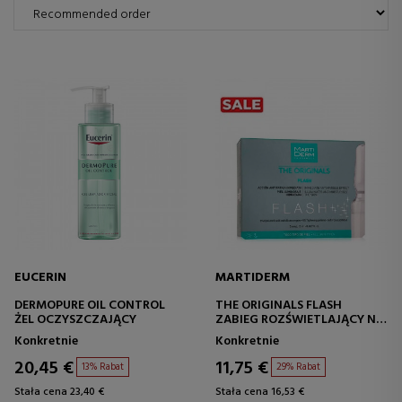
EUCERIN
MARTIDERM
DERMOPURE OIL CONTROL
THE ORIGINALS FLASH
ŻEL OCZYSZCZAJĄCY
ZABIEG ROZŚWIETLAJĄCY NA
TWARZ
Konkretnie
Konkretnie
20,45 €
11,75 €
13% Rabat
29% Rabat
Stała cena 23,40 €
Stała cena 16,53 €