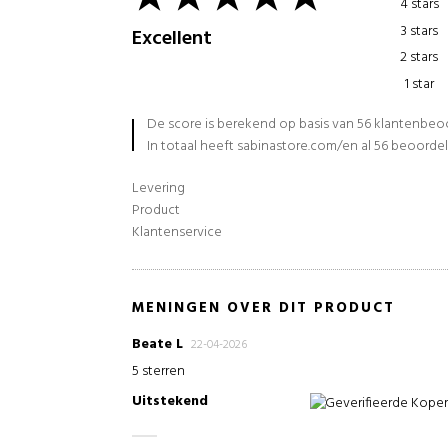
4 stars
3 stars
Excellent
2 stars
1 star
De score is berekend op basis van 56 klantenbe
In totaal heeft sabinastore.com/en al 56 beoorde
Levering
Product
Klantenservice
MENINGEN OVER DIT PRODUCT
Beate L
22-04-2026
5 sterren
Uitstekend
Geverifieerde Kope