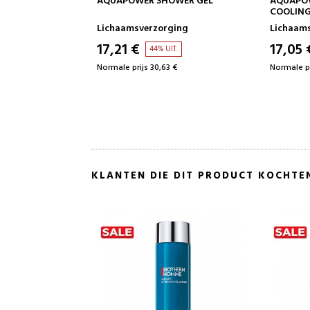
WER SHOWER GEL
AQUAPOWER DEODORANT ICE
D
COOLING EFFECT
R
sverzorging
Lichaamsverzorging
L
€
17,05 €
1
44% UIT.
44% UIT.
ijs 30,63 €
Normale prijs 30,63 €
N
KLANTEN DIE DIT PRODUCT KOCHTE