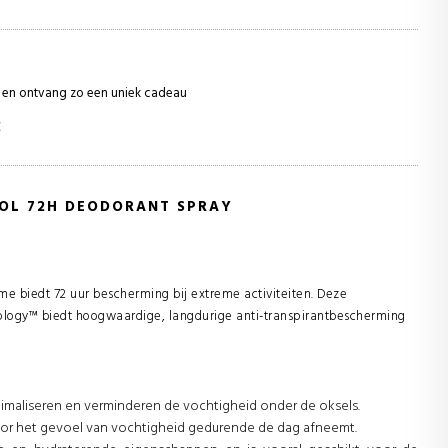
ie en ontvang zo een uniek cadeau
€
ROL 72H DEODORANT SPRAY
 biedt 72 uur bescherming bij extreme activiteiten. Deze
logy™ biedt hoogwaardige, langdurige anti-transpirantbescherming
imaliseren en verminderen de vochtigheid onder de oksels.
door het gevoel van vochtigheid gedurende de dag afneemt.