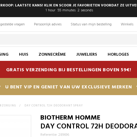
RKOOP: LAATSTE KANS! KLIK EN SCOOR JE FAVORIETEN VOORDAT ZE UITV
1
hour
55
minutes
1
second
gestelde vragen
Persoonlijk advies
Status van mijn bestelling
Winkels
GING
HUIS
ZONNECRÈME
JUWELIERS
HORLOGES
GRATIS VERZENDING BIJ BESTELLINGEN BOVEN 59€!
U BENT VIP EN GENIET VAN UW EXCLUSIEVE MERKEN
ERZORGING
>
DAY CONTROL 72H DEODORANT SPRAY
BIOTHERM HOMME
DAY CONTROL 72H DEODOR
Referentie: 289696