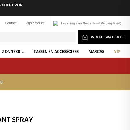
ERKOCHT ZIJN
Contact
Mijn account
Levering aan Nederland
(
Wijzig
land
)
WINKELWAGENTJE
ZONNEBRIL
TASSEN EN ACCESSOIRES
MARCAS
VIP
ANT SPRAY