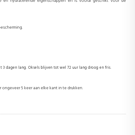
nde en hydraterende eigenschappen en is vooral geschikt voor de
bescherming.
 3 dagen lang. Oksels blijven tot wel 72 uur lang droog en fris.
r ongeveer 5 keer aan elke kant in te drukken.