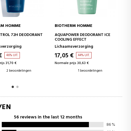
BIOTHERM HOMME
BIOTHERM HOMME
IN WINKELWAGEN
IN WINKELWAGEN
AQUAPOWER DEODORANT ICE
MOUSSE RASAGE
COOLING EFFECT
Lichaamsverzorging
Gezichtscosmetica voor man
17,05 €
18,95 €
44% UIT.
42% UIT.
Normale prijs 30,63 €
Normale prijs 32,77 €
1 beoordelingen
3 beoordelingen
/EN
56 reviews in the last 12 months
86
%