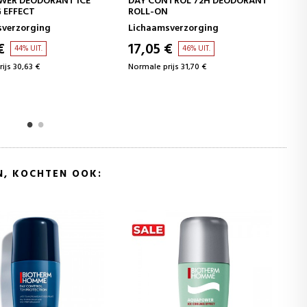
AY CONTROL 72H DEODORANT
DAY CONTROL 24H NATURAL
OLL-ON
NATURAL PROTECTION
ichaamsverzorging
Lichaamsverzorging
7,05 €
17,65 €
46% UIT.
44% UIT.
ormale prijs 31,70 €
Normale prijs 31,70 €
N, KOCHTEN OOK: