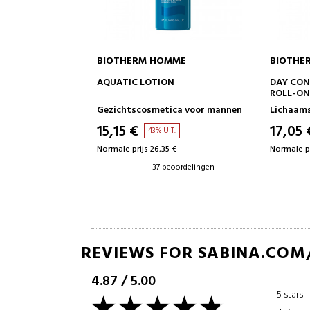
THERM HOMME
BIOTHERM HOMME
IN WINKELWAGEN
IN WINKELWAGEN
TIC LOTION
DAY CONTROL 72H DEODORANT
ROLL-ON
chtscosmetica voor mannen
Lichaamsverzorging
15 €
17,05 €
43% UIT.
46% UIT.
e prijs 26,35 €
Normale prijs 31,70 €
37 beoordelingen
2 beoordelingen
REVIEWS FOR SABINA.COM
4.87
/
5.00
5 stars