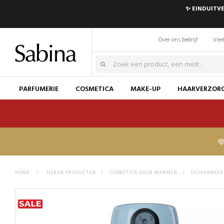
✨ EINDUITVE
Over ons bedrijf
Veel
PARFUMERIE
COSMETICA
MAKE-UP
HAARVERZOR
HOME
>
HEREN PRODUCTEN
>
COSMETICA VOOR MANNEN
>
LICHAAMSV