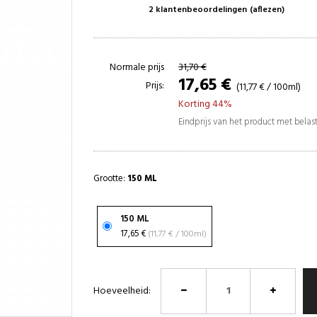
2 klantenbeoordelingen
(aflezen)
Normale prijs
31,70 €
17,65 €
Prijs:
(11,77 € / 100ml)
Korting 44%
Eindprijs van het product met bela
Grootte:
150 ML
150 ML
17,65 €
(11,77 € / 100ml)
Hoeveelheid: