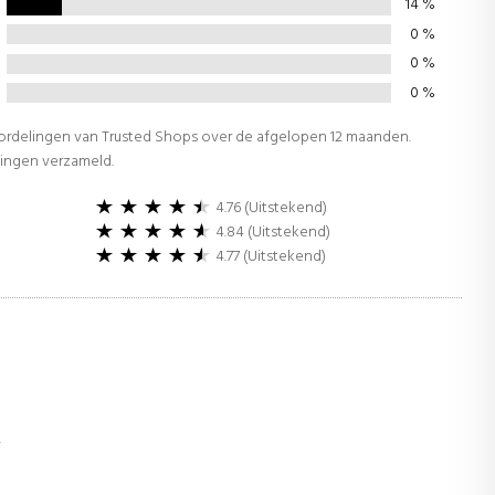
14
%
0
%
0
%
0
%
oordelingen van Trusted Shops over de afgelopen 12 maanden.
lingen verzameld.
4.76 (Uitstekend)
4.84 (Uitstekend)
4.77 (Uitstekend)
r