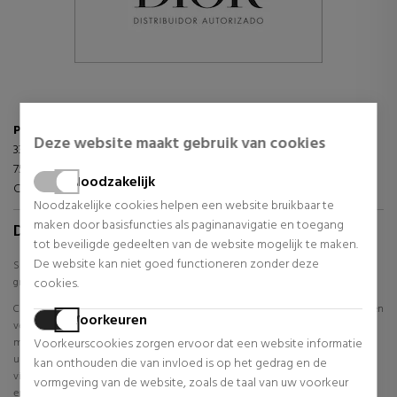
Parfums Christian Dior
Deze website maakt gebruik van cookies
33 Avenue Hoche
75008 PARÍS
Noodzakelijk
Contacto:
https://www.dior.com/es_es/beauty/contact-parfum
Noodzakelijke cookies helpen een website bruikbaar te
maken door basisfuncties als paginanavigatie en toegang
DIOR
tot beveiligde gedeelten van de website mogelijk te maken.
De website kan niet goed functioneren zonder deze
Shop online voor Dior parfums, cosmetica en make-up tegen grote kortingen. De
grootste selectie van Dior-producten en al het laatste nieuws.
cookies.
Christian Dior richtte zijn modemerk op in 1946. Sindsdien ontwerpt, produceert en
Voorkeuren
verkoopt hij trendy artikelen en accessoires zoals schoenen, juwelen en horloges,
maar ook cosmetica, parfums, gezichtsverzorgingsbehandelingen en make-
Voorkeurscookies zorgen ervoor dat een website informatie
upartikelen. Dior wordt gekenmerkt door zijn elegante en selecte stijl. In Sabina
kan onthouden die van invloed is op het gedrag en de
vindt u een ruim assortiment Dior make-up, cosmetica en parfumerie voor hem
vormgeving van de website, zoals de taal van uw voorkeur
en haar. Vind alles wat u nodig hebt om uw gezicht er gezond en stralend uit te