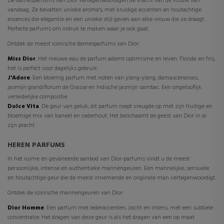
De damesparfums van Dior vertegenwoordigen de kracht van de vrouw van
vandaag. Ze bevatten unieke aroma's, met kruidige accenten en houtachtige
essences die elegantie en een unieke stijl geven aan elke vrouw die ze draagt.
Perfecte parfums om indruk te maken waar je ook gaat.
Ontdek de meest iconische damesparfums van Dior:
Miss Dior
. Het nieuwe eau de parfum ademt optimisme en leven. Florida en fris,
het is perfect voor dagelijks gebruik.
J'Adore
. Een bloemig parfum met noten van ylang-ylang, damascenaroos,
jasmijn grandiflorum de Grasse en Indische jasmijn sambac. Een ongelooflijk
verleidelijke compositie.
Dolce Vita
. De geur van geluk, dit parfum roept vreugde op met zijn fruitige en
bloemige mix van kaneel en cederhout. Het belichaamt de geest van Dior in al
zijn pracht.
HEREN PARFUMS
In het ruime en gevarieerde aanbod van Dior-parfums vindt u de meest
persoonlijke, intense en authentieke mannengeuren. Een mannelijke, sensuele
en houtachtige geur die de meest innemende en originele man vertegenwoordigt.
Ontdek de iconische mannengeuren van Dior:
Dior Homme
. Een parfum met lederaccenten, zacht en intens, met een subtiele
concentratie. Het dragen van deze geur is als het dragen van een op maat