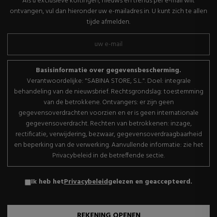
Als u exclusieve kortingen, nieuws en trends per e-mail wilt
ontvangen, vul dan hieronder uw e-mailadres in. U kunt zich te allen
tijde afmelden.
Basisinformatie over gegevensbescherming.
Verantwoordelijke: "SABINA STORE, S.L.". Doel: integrale
behandeling van de nieuwsbrief. Rechtsgrondslag: toestemming
van de betrokkene. Ontvangers: er zijn geen
gegevensoverdrachten voorzien en er is geen internationale
gegevensoverdracht. Rechten van betrokkenen: inzage,
rectificatie, verwijdering, bezwaar, gegevensoverdraagbaarheid
en beperking van de verwerking. Aanvullende informatie: zie het
Privacybeleid in de betreffende sectie.
Ik heb het
Privacybeleid
gelezen en geaccepteerd.
REKENING OPENEN