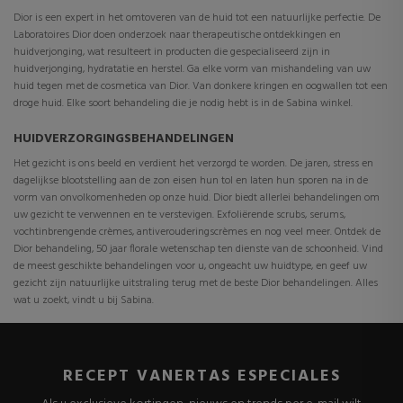
Dior is een expert in het omtoveren van de huid tot een natuurlijke perfectie. De
Laboratoires Dior doen onderzoek naar therapeutische ontdekkingen en
huidverjonging, wat resulteert in producten die gespecialiseerd zijn in
huidverjonging, hydratatie en herstel. Ga elke vorm van mishandeling van uw
huid tegen met de cosmetica van Dior. Van donkere kringen en oogwallen tot een
droge huid. Elke soort behandeling die je nodig hebt is in de Sabina winkel.
HUIDVERZORGINGSBEHANDELINGEN
Het gezicht is ons beeld en verdient het verzorgd te worden. De jaren, stress en
dagelijkse blootstelling aan de zon eisen hun tol en laten hun sporen na in de
vorm van onvolkomenheden op onze huid. Dior biedt allerlei behandelingen om
uw gezicht te verwennen en te verstevigen. Exfoliërende scrubs, serums,
vochtinbrengende crèmes, antiverouderingscrèmes en nog veel meer. Ontdek de
Dior behandeling, 50 jaar florale wetenschap ten dienste van de schoonheid. Vind
de meest geschikte behandelingen voor u, ongeacht uw huidtype, en geef uw
gezicht zijn natuurlijke uitstraling terug met de beste Dior behandelingen. Alles
wat u zoekt, vindt u bij Sabina.
RECEPT VANERTAS ESPECIALES