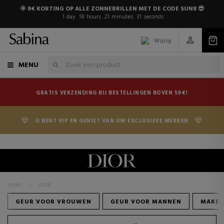
🌞 8€ KORTING OP ALLE ZONNEBRILLEN MET DE CODE SUN8 😎
1
day
18
hours
21
minutes
30
seconds
Wijzig
MENU
GRATIS VERZENDING BIJ BESTELLINGEN BOVEN 59€!
U BENT VIP EN GENIET VAN UW EXCLUSIEVE MERKEN
HOME
>
DIOR
GEUR VOOR VROUWEN
GEUR VOOR MANNEN
MAKE-