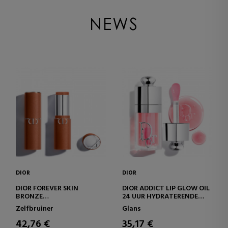
NEWS
DIOR
DIOR
DIOR FOREVER SKIN
DIOR ADDICT LIP GLOW OIL
BRONZE
24 UUR HYDRATERENDE
ULTRA-SMELTENDE
LIPOLIE - 3
Zelfbruiner
Glans
BRONZINGBALSEMSTICK -
ULTRAGLANZENDE
NATUURLIJKE EN
FINISHES
42,76 €
35,17 €