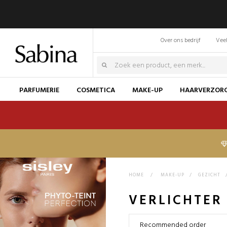
Over ons bedrijf
Veel
PARFUMERIE
COSMETICA
MAKE-UP
HAARVERZOR
HOME
>
MAKE-UP
>
GEZICHT
VERLICHTER