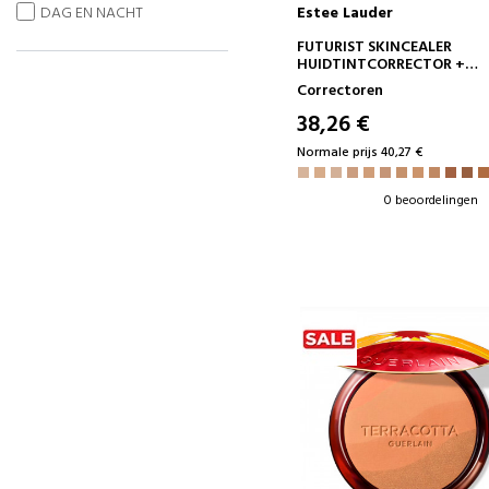
DAG EN NACHT
Estee Lauder
IN WINKELWAGEN
FUTURIST SKINCEALER
HUIDTINTCORRECTOR +
ZACHTE ILLUMINATOR
Correctoren
38,26 €
Normale prijs 40,27 €
0 beoordelingen