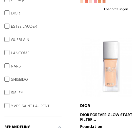
CLINIQUE
1 beoordelingen
DIOR
ESTEE LAUDER
GUERLAIN
LANCOME
NARS
SHISEIDO
SISLEY
DIOR
YVES SAINT LAURENT
IN WINKELWAGEN
DIOR FOREVER GLOW STAR
FILTER
TEINT SUBLIMEREN EN
Foundation
BEHANDELING
VERLICHTING VLOEISTOF