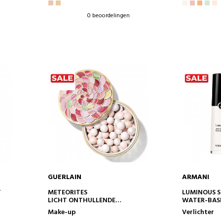
0 beoordelingen
GUERLAIN
ARMANI
IN WINKELWAGEN
IN 
T
METEORITES
LUMINOUS S
LICHT ONTHULLENDE
WATER-BASE
POEDERPARELS
HIGHLIGHT
Make-up
Verlichter