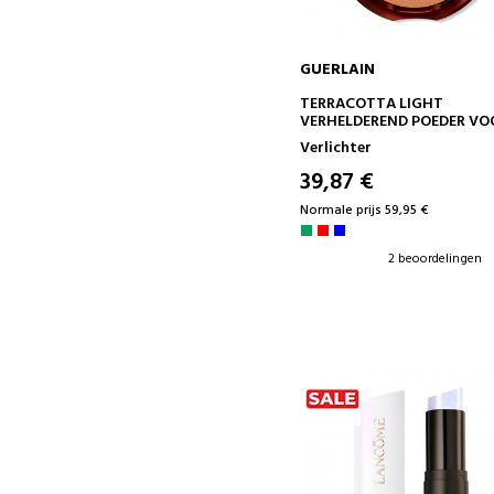
GUERLAIN
IN WINKELWAGEN
TERRACOTTA LIGHT
VERHELDEREND POEDER VO
EEN NATUURLIJK GEZONDE
Verlichter
TEINT - 96% INGREDIËNTE
VAN NATUURLIJKE OORSP
39,87 €
Normale prijs 59,95 €
2 beoordelingen