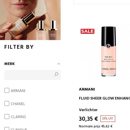
FILTER BY
MERK
ARMANI
ARMANI
IN WINKELWAGEN
FLUID SHEER GLOW ENHAN
CHANEL
Verlichter
CLARINS
30,35 €
33% UIT.
Normale prijs 45,62 €