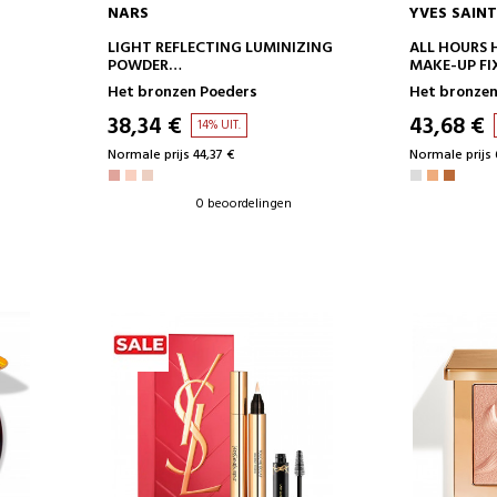
NARS
YVES SAIN
IN WINKELWAGEN
IN 
LIGHT REFLECTING LUMINIZING
ALL HOURS 
POWDER
MAKE-UP FI
HOOGWAARDIGE VERLICHTING
Het bronzen Poeders
Het bronzen
38,34 €
43,68 €
14% UIT.
Normale prijs 44,37 €
Normale prijs 
0 beoordelingen