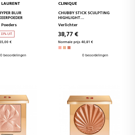
T LAURENT
CLINIQUE
WINKELWAGEN
IN WINKELWAGEN
HYPER BLUR
CHUBBY STICK SCULPTING
XEERPOEDER
HIGHLIGHT
MAKE-UP OM TE ACCENTUEREN
 Poeders
Verlichter
38,77 €
33% UIT.
65,00 €
Normale prijs 40,81 €
0 beoordelingen
0 beoordelingen