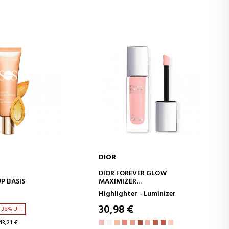
DIOR
WINKELWAGEN
IN WINKELWAGEN
DIOR FOREVER GLOW
P BASIS
MAXIMIZER
LANGDURIGE VLOEIBARE
Highlighter - Luminizer
HIGHLIGHTER
30,98 €
38% UIT.
43,21 €