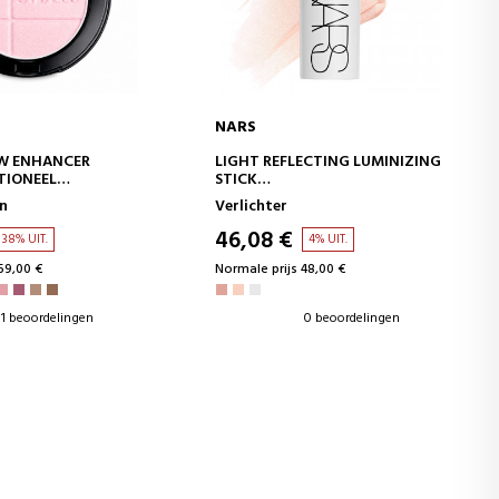
NARS
WINKELWAGEN
IN WINKELWAGEN
W ENHANCER
LIGHT REFLECTING LUMINIZING
TIONEEL
STICK
OEDER
MULTIFUNCTIONELE
n
Verlichter
LICHTGEVENDE STICK
46,08 €
38% UIT.
4% UIT.
59,00 €
Normale prijs 48,00 €
1 beoordelingen
0 beoordelingen