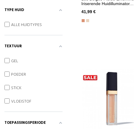
Iriserende Huidilluminator.
Stralende, Gezonde Gloed.
TYPE HUID
41,99 €
Gezicht En Lichaam.
ALLE HUIDTYPES
TEXTUUR
GEL
POEDER
STICK
VLOEISTOF
TOEPASSINGSPERIODE