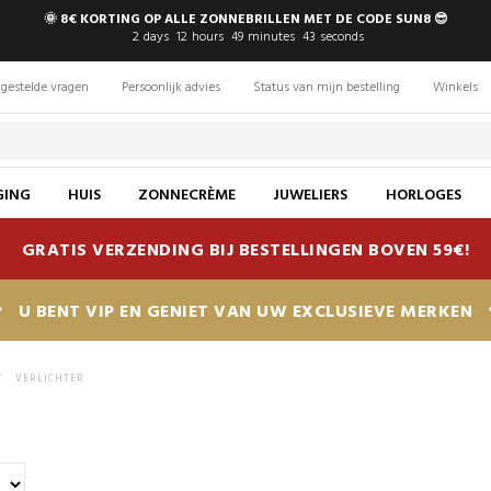
🌞 8€ KORTING OP ALLE ZONNEBRILLEN MET DE CODE SUN8 😎
2
days
12
hours
49
minutes
42
seconds
gestelde vragen
Persoonlijk advies
Status van mijn bestelling
Winkels
GING
HUIS
ZONNECRÈME
JUWELIERS
HORLOGES
GRATIS VERZENDING BIJ BESTELLINGEN BOVEN 59€!
U BENT VIP EN GENIET VAN UW EXCLUSIEVE MERKEN
>
VERLICHTER