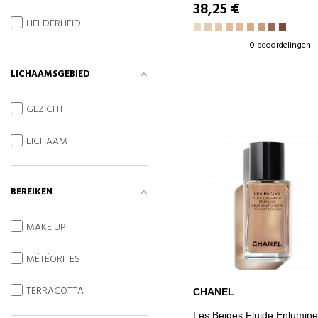
38,25 €
HELDERHEID
0 beoordelingen
LICHAAMSGEBIED
GEZICHT
LICHAAM
BEREIKEN
MAKE UP
MÉTÉORITES
TERRACOTTA
CHANEL
IN WINKELWAGEN
Les Beiges Fluide Enlumine