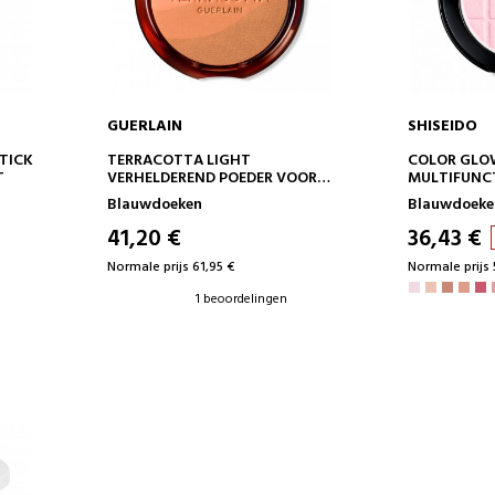
GUERLAIN
SHISEIDO
IN WINKELWAGEN
IN 
STICK
TERRACOTTA LIGHT
COLOR GLO
T
VERHELDEREND POEDER VOOR
MULTIFUNC
EEN NATUURLIJK GEZONDE
COMPACTP
Blauwdoeken
Blauwdoeke
TEINT - 96% INGREDIËNTEN
VAN NATUURLIJKE OORSPRONG
41,20 €
36,43 €
Normale prijs 61,95 €
Normale prijs 
1 beoordelingen