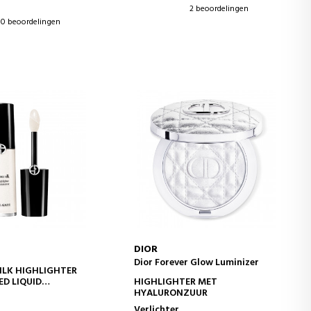
2 beoordelingen
0 beoordelingen
DIOR
Dior Forever Glow Luminizer
WINKELWAGEN
IN WINKELWAGEN
ILK HIGHLIGHTER
D LIQUID
HIGHLIGHTER MET
ER
HYALURONZUUR
Verlichter