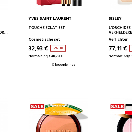
YVES SAINT LAURENT
SISLEY
IN WINKELWAGEN
IN 
TOUCHE ÉCLAT SET
L'ORCHIDÉE
OR
VERHELDERE
Cosmetische set
Verlichter
N
RONG
32,93 €
77,11 €
32% UIT.
Normale prijs 48,78 €
Normale prijs 
0 beoordelingen