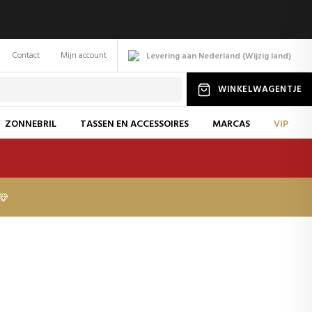
Contact
Mijn account
Levering aan Nederland
(
Wijzig
land
)
WINKELWAGENTJE
ZONNEBRIL
TASSEN EN ACCESSOIRES
MARCAS
VIP