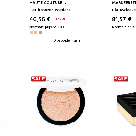
HAUTE COUTURE
MARKEERSTI
MARKEERSTIFT
 Voor
Het bronzen Poeders
Blauwdoeke
40,56 €
81,57 €
38% UIT.
Normale prijs 65,00 €
Normale prijs 
0 beoordelingen