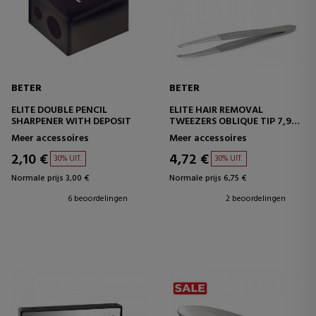
BETER
BETER
ELITE DOUBLE PENCIL
ELITE HAIR REMOVAL
SHARPENER WITH DEPOSIT
TWEEZERS OBLIQUE TIP 7,9
CM
Meer accessoires
Meer accessoires
2,10 €
4,72 €
30% UIT.
30% UIT.
Normale prijs 3,00 €
Normale prijs 6,75 €
6 beoordelingen
2 beoordelingen