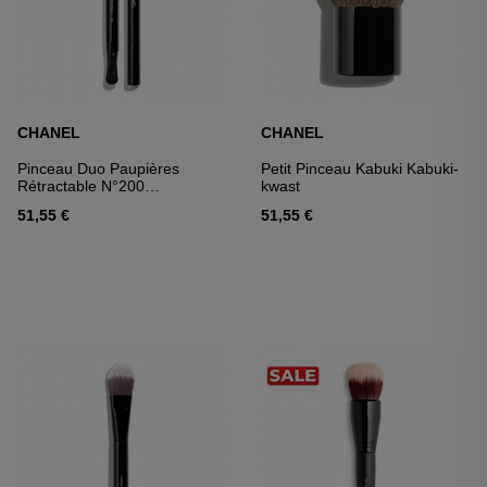
CHANEL
CHANEL
Pinceau Duo Paupières
Petit Pinceau Kabuki Kabuki-
Rétractable N°200
kwast
Dubbelzijdige Kwast:
51,55 €
51,55 €
Aanbrengen En Blenden