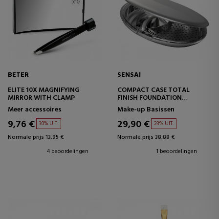
BETER
SENSAI
ELITE 10X MAGNIFYING
COMPACT CASE TOTAL
MIRROR WITH CLAMP
FINISH FOUNDATION
MAKE-UP BASISKOFFER
Meer accessoires
Make-up Basissen
9,76 €
29,90 €
30% UIT.
23% UIT.
Normale prijs 13,95 €
Normale prijs 38,88 €
4 beoordelingen
1 beoordelingen