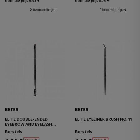
Normale prijs 6,95 €
Normale prijs 8,75 €
2 beoordelingen
1 beoordelingen
BETER
BETER
ELITE DOUBLE-ENDED
ELITE EYELINER BRUSH NO. 11
EYEBROW AND EYELASH
BRUSH NO. 14
Borstels
Borstels