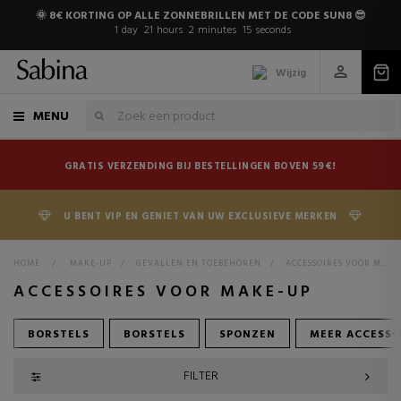
🌞 8€ KORTING OP ALLE ZONNEBRILLEN MET DE CODE SUN8 😎
1
day
21
hours
2
minutes
14
seconds
Wijzig
MENU
GRATIS VERZENDING BIJ BESTELLINGEN BOVEN 59€!
U BENT VIP EN GENIET VAN UW EXCLUSIEVE MERKEN
HOME
>
MAKE-UP
>
GEVALLEN EN TOEBEHOREN
>
ACCESSOIRES VOOR MAKE-UP
ACCESSOIRES VOOR MAKE-UP
BORSTELS
BORSTELS
SPONZEN
MEER ACCESSO
FILTER