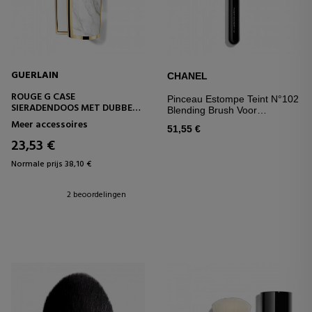
GUERLAIN
CHANEL
ROUGE G CASE
Pinceau Estompe Teint N°102
SIERADENDOOS MET DUBBELE
Blending Brush Voor
SPIEGELLIPPENSTIFT
Vloeibare Foundation
Meer accessoires
51,55 €
23,53 €
Normale prijs 38,10 €
2 beoordelingen