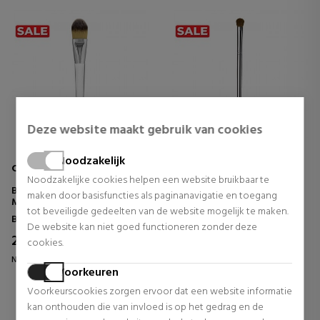
Deze website maakt gebruik van cookies
Noodzakelijk
CLINIQUE
CLINIQUE
Noodzakelijke cookies helpen een website bruikbaar te
BROCHA PARA BASE DE
BROCHA PARA SOMBRAS DE
maken door basisfuncties als paginanavigatie en toegang
MAQUILLAJE
OJOS
tot beveiligde gedeelten van de website mogelijk te maken.
Borstels
Borstels
De website kan niet goed functioneren zonder deze
28,75 €
18,07 €
cookies.
Normale prijs 50,44 €
Normale prijs 31,70 €
Voorkeuren
0 beoordelingen
0 beoordelingen
Voorkeurscookies zorgen ervoor dat een website informatie
kan onthouden die van invloed is op het gedrag en de