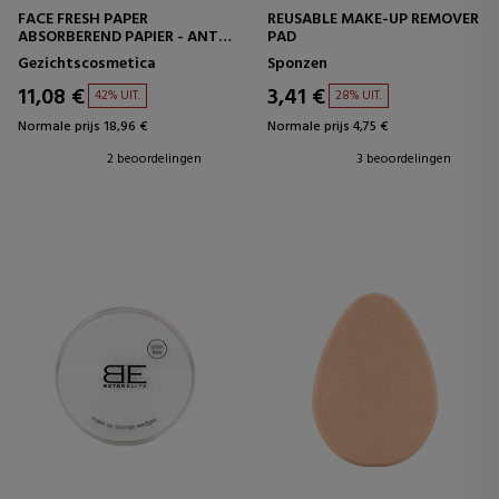
FACE FRESH PAPER
REUSABLE MAKE-UP REMOVER
ABSORBEREND PAPIER - ANTI-
PAD
GLANZEND
Gezichtscosmetica
Sponzen
11,08 €
3,41 €
42% UIT.
28% UIT.
Normale prijs 18,96 €
Normale prijs 4,75 €
2 beoordelingen
3 beoordelingen