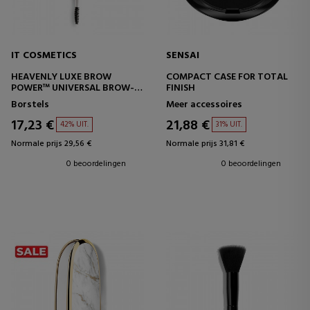
IT COSMETICS
SENSAI
HEAVENLY LUXE BROW
COMPACT CASE FOR TOTAL
POWER™ UNIVERSAL BROW-
FINISH
TRANSFORMER BRUSH 21
Borstels
Meer accessoires
17,23 €
21,88 €
42% UIT.
31% UIT.
Normale prijs 29,56 €
Normale prijs 31,81 €
0 beoordelingen
0 beoordelingen