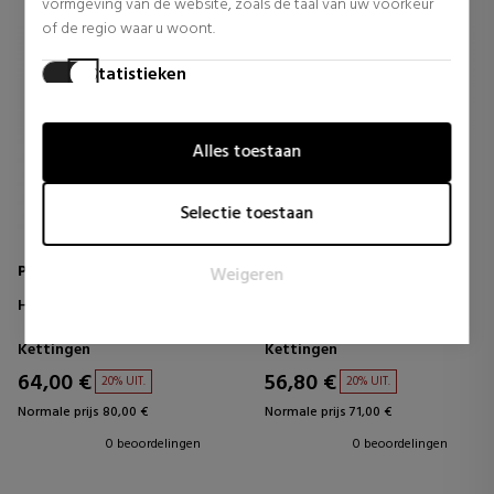
vormgeving van de website, zoals de taal van uw voorkeur
of de regio waar u woont.
Statistieken
Statistische cookies helpen website-eigenaren te begrijpen
hoe bezoekers omgaan met websites door anoniem
Alles toestaan
informatie te verzamelen en te rapporteren.
Marketing
Selectie toestaan
Marketingcookies worden gebruikt om bezoekers te volgen
wanneer ze verschillende websites bezoeken. Het doel is
Pandora
Pandora
Weigeren
om advertenties weer te geven die relevant en aantrekkelijk
zijn voor de individuele gebruiker en daardoor waardevoller
HALO NECKLACE 393560C02
BUTTERFLY NECKLACE
394232C01
zijn voor uitgevers en externe adverteerders.
Kettingen
Kettingen
64,00 €
56,80 €
20% UIT.
20% UIT.
Normale prijs 80,00 €
Normale prijs 71,00 €
0 beoordelingen
0 beoordelingen