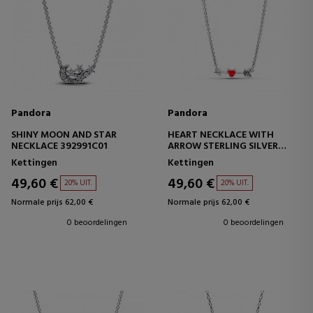
Pandora
Pandora
SHINY MOON AND STAR
HEART NECKLACE WITH
NECKLACE 392991C01
ARROW STERLING SILVER
393669C01
Kettingen
Kettingen
49,60 €
49,60 €
20% UIT.
20% UIT.
Normale prijs 62,00 €
Normale prijs 62,00 €
0 beoordelingen
0 beoordelingen