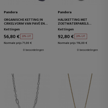
Pandora
Pandora
ORGANISCHE KETTING IN
HALSKETTING MET
CIRKELVORM VAN PAVÉ EN
ZOETWATERPARELS
GEKWEEKTE
393167C01
Kettingen
Kettingen
ZOETWATERPARELS
393303C01
56,80 €
92,80 €
20% UIT.
20% UIT.
Normale prijs 71,00 €
Normale prijs 116,00 €
0 beoordelingen
0 beoordelingen