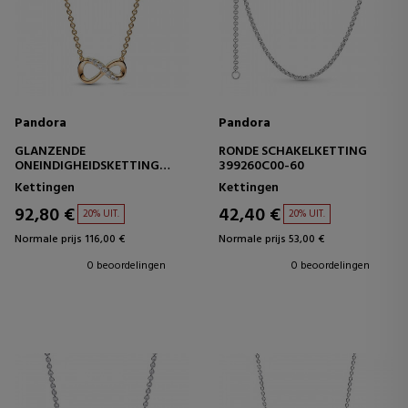
Pandora
Pandora
GLANZENDE
RONDE SCHAKELKETTING
ONEINDIGHEIDSKETTING
399260C00-60
368821C01
Kettingen
Kettingen
92,80 €
42,40 €
20% UIT.
20% UIT.
Normale prijs 116,00 €
Normale prijs 53,00 €
0 beoordelingen
0 beoordelingen