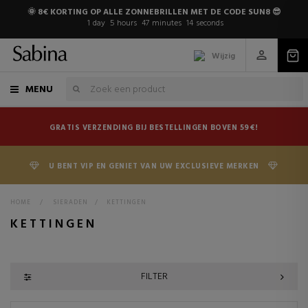
🌞 8€ KORTING OP ALLE ZONNEBRILLEN MET DE CODE SUN8 😎
1
day
5
hours
47
minutes
13
seconds
Wijzig
MENU
GRATIS VERZENDING BIJ BESTELLINGEN BOVEN 59€!
U BENT VIP EN GENIET VAN UW EXCLUSIEVE MERKEN
HOME
>
SIERADEN
>
KETTINGEN
KETTINGEN
FILTER