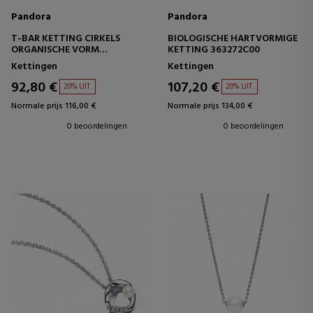
Pandora
Pandora
T-BAR KETTING CIRKELS
BIOLOGISCHE HARTVORMIGE
ORGANISCHE VORM
KETTING 363272C00
363255C00
Kettingen
Kettingen
92,80 €
107,20 €
20% UIT.
20% UIT.
Normale prijs 116,00 €
Normale prijs 134,00 €
0 beoordelingen
0 beoordelingen