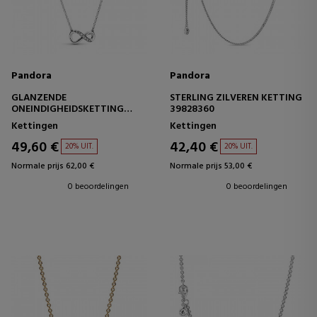
Pandora
Pandora
GLANZENDE
STERLING ZILVEREN KETTING
ONEINDIGHEIDSKETTING
39828360
398821C01-50
Kettingen
Kettingen
49,60 €
42,40 €
20% UIT.
20% UIT.
Normale prijs 62,00 €
Normale prijs 53,00 €
0 beoordelingen
0 beoordelingen