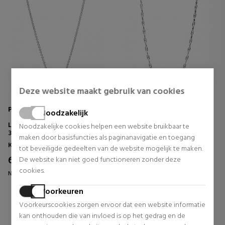
Deze website maakt gebruik van cookies
Pandora
Pandora
Noodzakelijk
LOVING THE HALO NECKLACE
ANCHOR NECKLACE
Noodzakelijke cookies helpen een website bruikbaar te
393776C01
393899C00
maken door basisfuncties als paginanavigatie en toegang
Kettingen
Kettingen
tot beveiligde gedeelten van de website mogelijk te maken.
64,00 €
42,40 €
De website kan niet goed functioneren zonder deze
20% UIT.
20% UIT.
cookies.
Normale prijs 80,00 €
Normale prijs 53,00 €
0 beoordelingen
0 beoordelingen
Voorkeuren
Voorkeurscookies zorgen ervoor dat een website informatie
kan onthouden die van invloed is op het gedrag en de