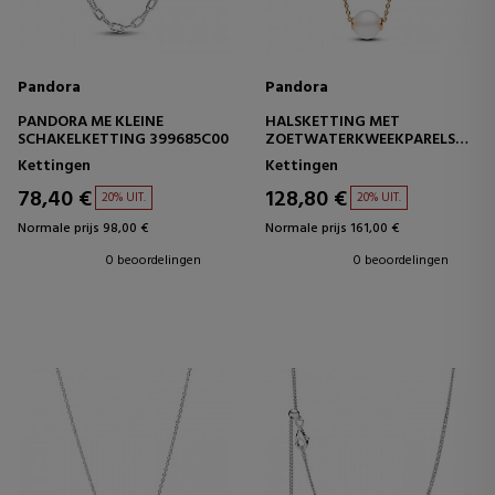
Pandora
Pandora
PANDORA ME KLEINE
HALSKETTING MET
SCHAKELKETTING 399685C00
ZOETWATERKWEEKPARELS
363167C01
Kettingen
Kettingen
78,40 €
128,80 €
20% UIT.
20% UIT.
Normale prijs 98,00 €
Normale prijs 161,00 €
0 beoordelingen
0 beoordelingen