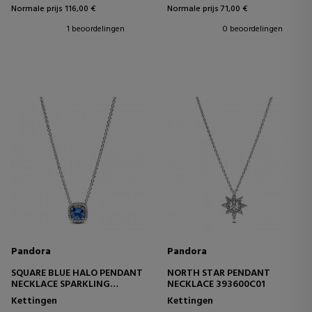
Normale prijs 116,00 €
Normale prijs 71,00 €
1 beoordelingen
0 beoordelingen
Pandora
Pandora
SQUARE BLUE HALO PENDANT
NORTH STAR PENDANT
NECKLACE SPARKLING
NECKLACE 393600C01
393560C01
Kettingen
Kettingen