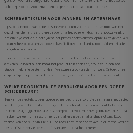
gels of vochtinbrengende lotions voor na het scheren. Vind het beste
scheerproduct voor mannen tegen zeer betaalbare prijzen.
SCHEERARTIKELEN VOOR MANNEN EN AFTERSHAVE
Bij Sabina hebben we de beste scheerproducten voor mannen. De huid van het
gezicht en de hals is altijd erg gevoelig na het scheren, dus het is noodzakelijk om
het alle hydratatie die het tijdens het proces heeft verloren, opnieuw te geven. Als
u dan scheerproducten van goede kwaliteit gebruikt, kunt u roodheid en irritatie in
het gebied voorkomen.
In onze online winkel vind je een ruim aanbod aan scheer- en aftershave
artikelen. Je hoeft alleen maar het product te kiezen dat je wilt en in een paar
stappen heb je je bestelling klaar. We sturen u ook gratis monsters. Ontdek onze
ongelooflijke prijzen voor de beste merken, slechts één klik van u verwijderd.
WELKE PRODUCTEN TE GEBRUIKEN VOOR EEN GOEDE
SCHEERBEURT?
Een van de sleutels tot een goede scheerbeurt is de zorg die daarna aan het gebied
wordt gegeven. De huid van het gezicht is delicaat, dus als u wilt dat het al zijn
frisheid terugkrijgt, moet u een scheerproduct voor mannen gebruiken. Bij Sabina
hebben we een ruim assortiment gels, aftershaves en aftershavelotions. Koop
topmerken zoals Calvin Klein, Hugo Boss, Paco Rabanne of Acqua di Parma voor de
beste prijs en herstel de vitaliteit van uw huid na het scheren.