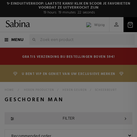
✨ EINDUITVERKOOP: LAATSTE KANS! KLIK EN SCOOR JE FAVORIETEN
VOORDAT ZE UITVERKOCHT ZIJN
19
hours
19
minutes
22
seconds
Wijzig
MENU
GRATIS VERZENDING BIJ BESTELLINGEN BOVEN 59€!
U BENT VIP EN GENIET VAN UW EXCLUSIEVE MERKEN
HOME
>
HEREN PRODUCTEN
>
HEREN GEUREN
>
SCHEERBEURT
GESCHOREN MAN
FILTER