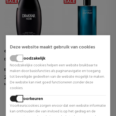
Deze website maakt gebruik van cookies
GUY LAROCHE
DAVIDOFF
Noodzakelijk
DRAKKAR NOIR
COOL WATER MEN
Noodzakelijke cookies helpen een website bruikbaar te
Eau de Toilette
Eau de Toilette
maken door basisfuncties als paginanavigatie en toegang
25,64 €
25,60 €
tot beveiligde gedeelten van de website mogelijk te maken.
67% UIT.
71% UIT.
De website kan niet goed functioneren zonder deze
Normale prijs 78,65 €
Normale prijs 88,46 €
cookies.
4 beoordelingen
23 beoordelingen
Voorkeuren
Voorkeurscookies zorgen ervoor dat een website informatie
kan onthouden die van invloed is op het gedrag en de