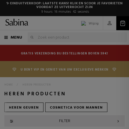
✨ EINDUITVERKOOP: LAATSTE KANS! KLIK EN SCOOR JE FAVORIETEN
VOORDAT ZE UITVERKOCHT ZIJN
9
hours
16
minutes
41
seconds
Wijzig
MENU
GRATIS VERZENDING BIJ BESTELLINGEN BOVEN 59€!
U BENT VIP EN GENIET VAN UW EXCLUSIEVE MERKEN
HOME
>
HEREN PRODUCTEN
HEREN PRODUCTEN
HEREN GEUREN
COSMETICA VOOR MANNEN
FILTER