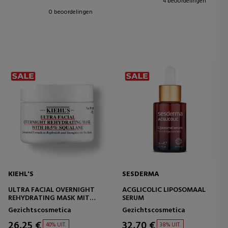
4 beoordelingen
0 beoordelingen
KIEHL'S
SESDERMA
ULTRA FACIAL OVERNIGHT
ACGLICOLIC LIPOSOMAAL
REHYDRATING MASK MIT
SERUM
10.5% SQUALAN
Gezichtscosmetica
Gezichtscosmetica
HYDRATEREND
GEZICHTSMASKER
26,25 €
32,70 €
40% UIT.
38% UIT.