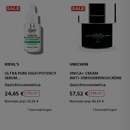
KIEHL'S
UNICSKIN
ULTRA PURE HIGH POTENCY
UNICA+ CREAM
SERUM
ANTI-VEROUDERINGSCRÈME
NIACINAMIDE SERUM
Gezichtscosmetica
Gezichtscosmetica
24,65 €
57,52 €
37% UIT.
34% UIT.
Normale prijs 39,20 €
Normale prijs 86,50 €
1 beoordelingen
1 beoordelingen