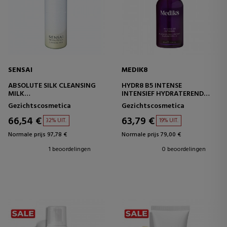
SENSAI
MEDIK8
ABSOLUTE SILK CLEANSING
HYDR8 B5 INTENSE
MILK
INTENSIEF HYDRATEREND
GEZICHTSREINIGINGSBEHANDELING
SERUM
Gezichtscosmetica
Gezichtscosmetica
66,54 €
63,79 €
32% UIT.
19% UIT.
Normale prijs 97,78 €
Normale prijs 79,00 €
1 beoordelingen
0 beoordelingen