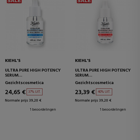
KIEHL'S
KIEHL'S
ULTRA PURE HIGH POTENCY
ULTRA PURE HIGH POTENCY
SERUM
SERUM
HYALURONZUURSERUM
GLYCOLZUURSERUM
Gezichtscosmetica
Gezichtscosmetica
24,65 €
23,39 €
37% UIT.
40% UIT.
Normale prijs 39,20 €
Normale prijs 39,20 €
1 beoordelingen
1 beoordelingen