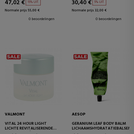
47,02 €
30,40 €
15% UIT.
5% UIT.
Normale prijs 55,00 €
Normale prijs 32,00 €
0 beoordelingen
0 beoordelingen
VALMONT
AESOP
VITAL 24 HOUR LIGHT
GERANIUM LEAF BODY BALM
LICHTE REVITALISERENDE
LICHAAMSHYDRATATIEBALSEM
GEZICHTSCRÈME