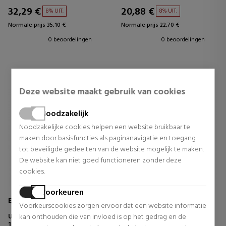
BODYLOTION
32,29 €
20,88 €
8% UIT.
8% UIT.
Normale prijs 35,10 €
Normale prijs 22,70 €
0 beoordelingen
0 beoordelingen
Deze website maakt gebruik van cookies
Noodzakelijk
Noodzakelijke cookies helpen een website bruikbaar te
maken door basisfuncties als paginanavigatie en toegang
tot beveiligde gedeelten van de website mogelijk te maken.
De website kan niet goed functioneren zonder deze
cookies.
Voorkeuren
EUCERIN
LA ROCHE POSAY
Voorkeurscookies zorgen ervoor dat een website informatie
UREAREPAIR BODY LOTION
EFFACLAR DUO + SPF30
kan onthouden die van invloed is op het gedrag en de
10% UREA ZEER DROGE HUID
ANTI-ACNEBEHANDELING