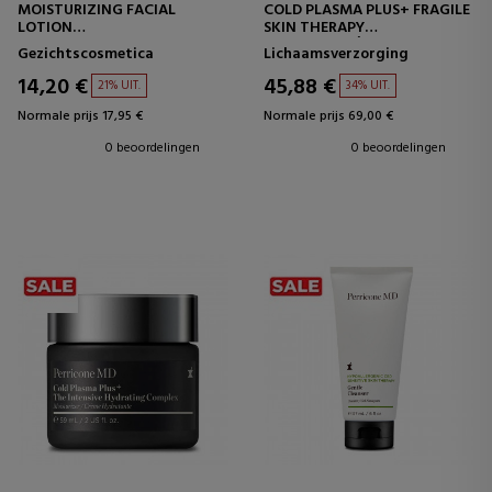
MOISTURIZING FACIAL
COLD PLASMA PLUS+ FRAGILE
LOTION
SKIN THERAPY
HYDRATERENDE
LICHAAMSCRÈME
Gezichtscosmetica
Lichaamsverzorging
GEZICHTSLOTION
14,20 €
45,88 €
21% UIT.
34% UIT.
Normale prijs 17,95 €
Normale prijs 69,00 €
0 beoordelingen
0 beoordelingen