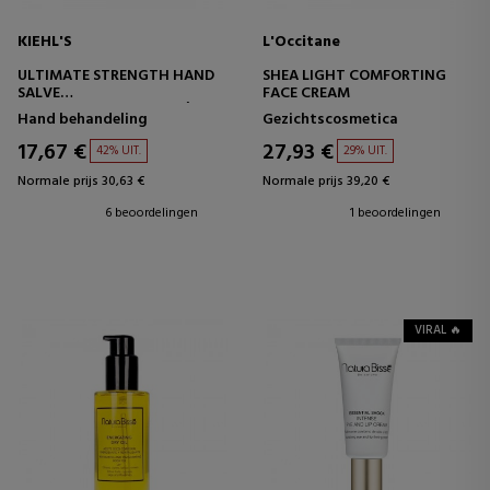
KIEHL'S
L'Occitane
ULTIMATE STRENGTH HAND
SHEA LIGHT COMFORTING
SALVE
FACE CREAM
HERSTELLENDE HANDCRÈME
Hand behandeling
Gezichtscosmetica
17,67 €
27,93 €
42% UIT.
29% UIT.
Normale prijs 30,63 €
Normale prijs 39,20 €
6 beoordelingen
1 beoordelingen
VIRAL 🔥