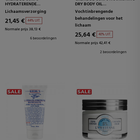
HYDRATERENDE
DRY BODY OIL
LICHAAMSCRÈME
HYDRATERENDE
Lichaamsverzorging
Vochtinbrengende
LICHAAMSBEHANDELING
behandelingen voor het
21,45 €
44% UIT.
lichaam
Normale prijs 38,13 €
25,64 €
40% UIT.
6 beoordelingen
Normale prijs 42,41 €
2 beoordelingen