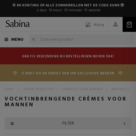
🌞 8€ KORTING OP ALLE ZONNEBRILLEN MET DE CODE SUN8 😎
2
days
10
hours
35
minutes
14
seconds
Wijzig
MENU
GRATIS VERZENDING BIJ BESTELLINGEN BOVEN 59€!
U BENT VIP EN GENIET VAN UW EXCLUSIEVE MERKEN
HOME
>
HEREN PRODUCTEN
>
COSMETICA VOOR MANNEN
>
BEHANDELINGEN VOOR MANNEN
VOCHTINBRENGENDE CRÈMES VOOR
MANNEN
FILTER