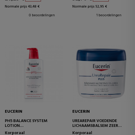
Normale prijs 43,48 €
Normale prijs 52,95 €
0 beoordelingen
1 beoordelingen
EUCERIN
EUCERIN
PH5 BALANCE SYSTEM
UREAREPAIR VOEDENDE
LOTION
LICHAAMSBALSEM ZEER
ULTRALICHTE HYDRATERENDE
DROGE HUID
Korporaal
Korporaal