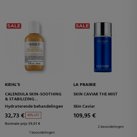
KIEHL'S
LA PRAIRIE
CALENDULA SKIN-SOOTHING
SKIN CAVIAR THE MIST
& STABILIZING
VERZACHTENDE EMULSIE -
Hydraterende behandelingen
Skin Caviar
BALANCEREND
32,73 €
109,95 €
45% UIT.
Normale prijs 59,01 €
2 beoordelingen
1 beoordelingen