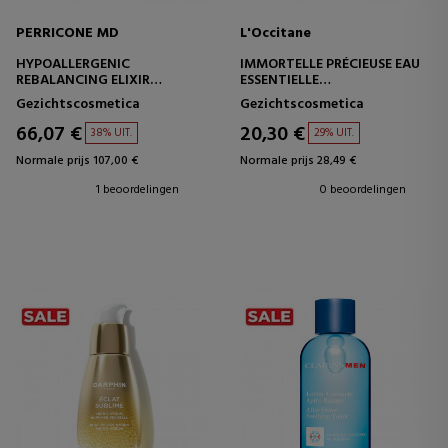
PERRICONE MD
L'Occitane
HYPOALLERGENIC
IMMORTELLE PRÉCIEUSE EAU
REBALANCING ELIXIR
ESSENTIELLE
HYDRATERENDE EN
HUIDVOORBEREIDENDE
Gezichtscosmetica
Gezichtscosmetica
VERZACHTENDE
TONER
BEHANDELING
66,07 €
20,30 €
38% UIT.
29% UIT.
Normale prijs 107,00 €
Normale prijs 28,49 €
1 beoordelingen
0 beoordelingen