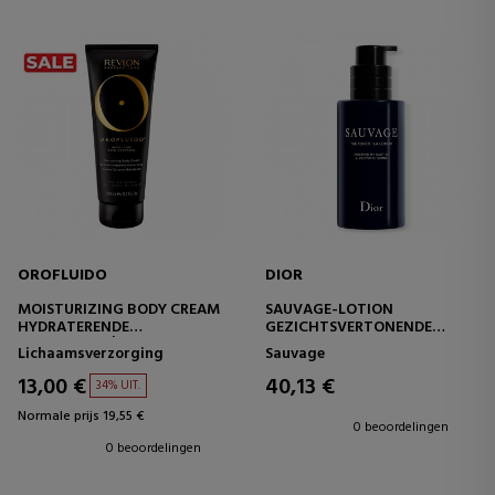
OROFLUIDO
DIOR
MOISTURIZING BODY CREAM
SAUVAGE-LOTION
HYDRATERENDE
GEZICHTSVERTONENDE
LICHAAMSCRÈME
LOTION MET CACTUS-
Lichaamsverzorging
Sauvage
EXTRACT - ENERGIZEND EN
VERZACHTEND
13,00 €
40,13 €
34% UIT.
Normale prijs 19,55 €
0 beoordelingen
0 beoordelingen