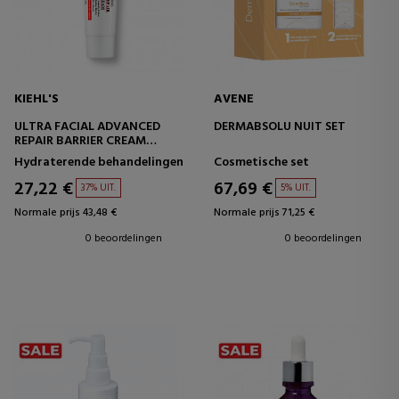
KIEHL'S
AVENE
ULTRA FACIAL ADVANCED
DERMABSOLU NUIT SET
REPAIR BARRIER CREAM
HERSTELLENDE
Hydraterende behandelingen
Cosmetische set
GEZICHTSCRÈME
27,22 €
67,69 €
37% UIT.
5% UIT.
Normale prijs 43,48 €
Normale prijs 71,25 €
0 beoordelingen
0 beoordelingen