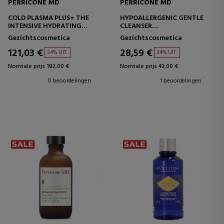
PERRICONE MD
PERRICONE MD
COLD PLASMA PLUS+ THE
HYPOALLERGENIC GENTLE
INTENSIVE HYDRATING
CLEANSER
COMPLEX
GEZICHTSREINIGER -
Gezichtscosmetica
Gezichtscosmetica
INTENSIEF HYDRATERENDE
GEVOELIGE HUID
CRÈME
121,03 €
28,59 €
34% UIT.
34% UIT.
Normale prijs 182,00 €
Normale prijs 43,00 €
0 beoordelingen
1 beoordelingen