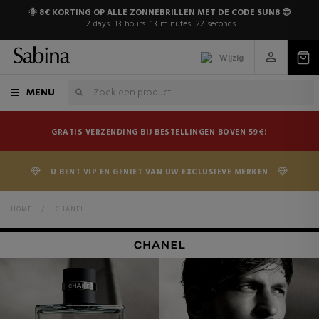
🌞 8€ KORTING OP ALLE ZONNEBRILLEN MET DE CODE SUN8 😎
2
days
13
hours
13
minutes
22
seconds
Wijzig
MENU
GRATIS VERZENDING BIJ BESTELLINGEN BOVEN 59€!
U BENT VIP EN GENIET VAN UW EXCLUSIEVE MERKEN
HOME
>
CHANEL