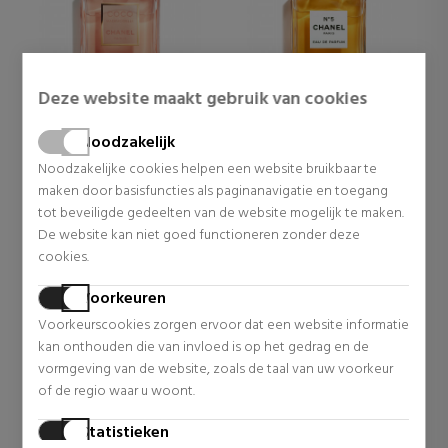
Deze website maakt gebruik van cookies
CHANEL
CHANEL
Noodzakelijk
Noodzakelijke cookies helpen een website bruikbaar te
Coco Mademoiselle Eau
Nº5 Eau De Parfum
De Parfum Spray
Spray
maken door basisfuncties als paginanavigatie en toegang
tot beveiligde gedeelten van de website mogelijk te maken.
73,95 €
84,47 €
De website kan niet goed functioneren zonder deze
cookies.
Voorkeuren
Voorkeurscookies zorgen ervoor dat een website informatie
kan onthouden die van invloed is op het gedrag en de
vormgeving van de website, zoals de taal van uw voorkeur
of de regio waar u woont.
Statistieken