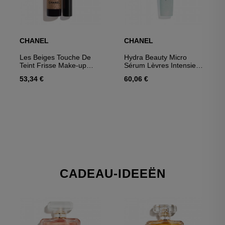
CHANEL
CHANEL
Les Beiges Touche De
Hydra Beauty Micro
Teint Frisse Make-up
Sérum Lèvres Intensieve
Foundation Met
Vochtinbrengende Crème
53,34 €
60,06 €
Microbelletjes Van
Pigmenten.
CADEAU-IDEEËN