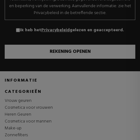
en beperking van de verwerking. Aanvullende informatie: zie het
Privacybeleid in de betreffende sectie.
Ik heb het
Privacybeleid
gelezen en geaccepteerd.
REKENING OPENEN
INFORMATIE
CATEGORIEËN
Vrouw geuren
Cosmetica voor vrouwen
Heren Geuren
Cosmetica voor mannen
Make-up
Zonnefilters