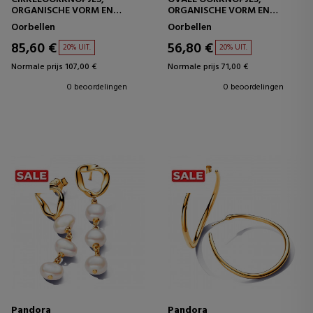
ORGANISCHE VORM EN
ORGANISCHE VORM EN
GEKWEEKTE
GEKWEEKTE
Oorbellen
Oorbellen
ZOETWATERPARELS
ZOETWATERPAREL 263295C01
263276C01
85,60 €
56,80 €
20% UIT.
20% UIT.
Normale prijs 107,00 €
Normale prijs 71,00 €
0 beoordelingen
0 beoordelingen
Pandora
Pandora