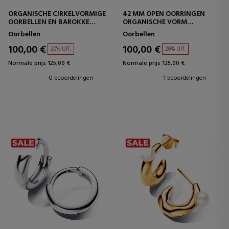
ORGANISCHE CIRKELVORMIGE
42 MM OPEN OORRINGEN
OORBELLEN EN BAROKKE
ORGANISCHE VORM
ZOETWATERPARELS
263299C00
Oorbellen
Oorbellen
263263C01
100,00 €
100,00 €
20% UIT.
20% UIT.
Normale prijs 125,00 €
Normale prijs 125,00 €
0 beoordelingen
1 beoordelingen