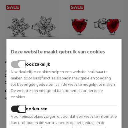
Deze website maakt gebruik van cookies
Pandora
Pandora
Noodzakelijk
BRILJANTE HERBARIUM-
OORBELLEN MET RODE
Noodzakelijke cookies helpen een website bruikbaar te
OORKNOPJES 292633C01
HARTKNOP 292549C01
maken door basisfuncties als paginanavigatie en toegang
Oorbellen
Oorbellen
tot beveiligde gedeelten van de website mogelijk te maken.
49,60 €
42,40 €
De website kan niet goed functioneren zonder deze
20% UIT.
20% UIT.
cookies.
Normale prijs 62,00 €
Normale prijs 53,00 €
0 beoordelingen
1 beoordelingen
Voorkeuren
Voorkeurscookies zorgen ervoor dat een website informatie
kan onthouden die van invloed is op het gedrag en de