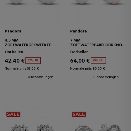
Pandora
Pandora
4,5 MM
7 MM
ZOETWATERGEKWEEKTE
ZOETWATERPARELOORKNOPJES
PARELOORKNOPJES
293169C01
Oorbellen
Oorbellen
293168C01
42,40 €
64,00 €
20% UIT.
20% UIT.
Normale prijs 53,00 €
Normale prijs 80,00 €
0 beoordelingen
0 beoordelingen