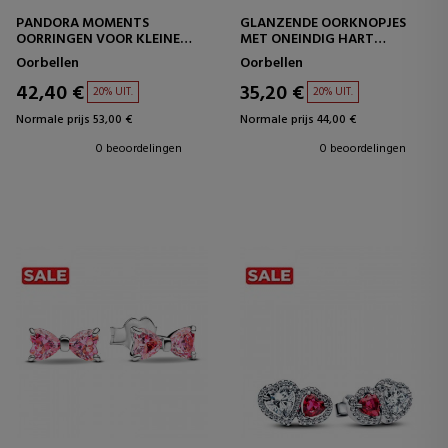
PANDORA MOMENTS
GLANZENDE OORKNOPJES
OORRINGEN VOOR KLEINE
MET ONEINDIG HART
BEDEL 262728C00
292667C01
Oorbellen
Oorbellen
42,40 €
35,20 €
20% UIT.
20% UIT.
Normale prijs 53,00 €
Normale prijs 44,00 €
0 beoordelingen
0 beoordelingen