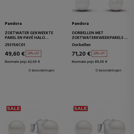
Pandora
Pandora
ZOETWATER GEKWEEKTE
OORBELLEN MET
PAREL EN PAVÉ HALO
ZOETWATERKWEEKPARELS EN
OORKNOPJES
PAVÉ-OORRINGEN 293171C01
293154C01
Oorbellen
49,60 €
71,20 €
20% UIT.
20% UIT.
Normale prijs 62,00 €
Normale prijs 89,00 €
0 beoordelingen
0 beoordelingen