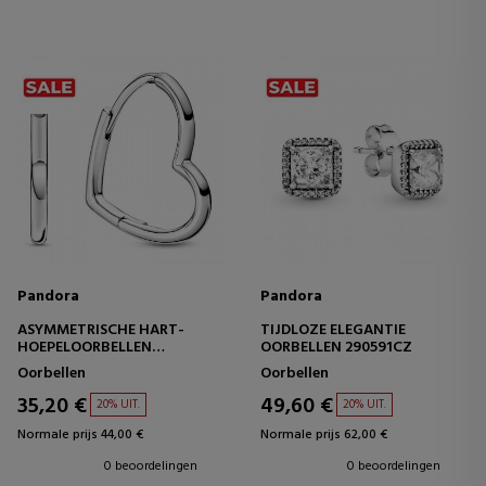
Pandora
Pandora
ASYMMETRISCHE HART-
TIJDLOZE ELEGANTIE
HOEPELOORBELLEN
OORBELLEN 290591CZ
298307C00
Oorbellen
Oorbellen
35,20 €
49,60 €
20% UIT.
20% UIT.
Normale prijs 44,00 €
Normale prijs 62,00 €
0 beoordelingen
0 beoordelingen