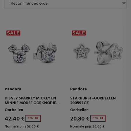
Pandora
Pandora
DISNEY SPARKLY MICKEY EN
STARBURST-OORBELLEN
MINNIE MOUSE OORKNOPJES
290597CZ
293219C01
Oorbellen
Oorbellen
42,40 €
20,80 €
20% UIT.
20% UIT.
Normale prijs 53,00 €
Normale prijs 26,00 €