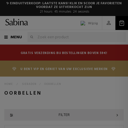
✨ EINDUITVERKOOP: LAATSTE KANS! KLIK EN SCOOR JE FAVORIETEN
VOORDAT ZE UITVERKOCHT ZIJN
21
hours
45
minutes
23
seconds
Wijzig
MENU
GRATIS VERZENDING BIJ BESTELLINGEN BOVEN 59€!
U BENT VIP EN GENIET VAN UW EXCLUSIEVE MERKEN
HOME
>
SIERADEN
>
OORBELLEN
OORBELLEN
FILTER