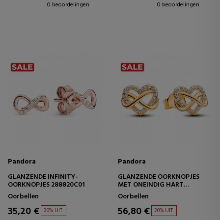
0 beoordelingen
0 beoordelingen
Pandora
Pandora
GLANZENDE INFINITY-
GLANZENDE OORKNOPJES
OORKNOPJES 288820C01
MET ONEINDIG HART
262667C01
Oorbellen
Oorbellen
35,20 €
56,80 €
20% UIT.
20% UIT.