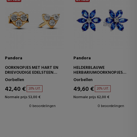
Pandora
Pandora
OORKNOPJES MET HART EN
HELDERBLAUWE
DRIEVOUDIGE EDELSTEEN
HERBARIUMOORKNOPJES
263003C01
292407C01
Oorbellen
Oorbellen
42,40 €
49,60 €
20% UIT.
20% UIT.
Normale prijs 53,00 €
Normale prijs 62,00 €
0 beoordelingen
0 beoordelingen