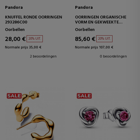
Pandora
Pandora
KNUFFEL RONDE OORRINGEN
OORRINGEN ORGANISCHE
293286C00
VORM EN GEKWEEKTE
ZOETWATERPAREL 263261C01
Oorbellen
Oorbellen
28,00 €
85,60 €
20% UIT.
20% UIT.
Normale prijs 35,00 €
Normale prijs 107,00 €
2 beoordelingen
0 beoordelingen