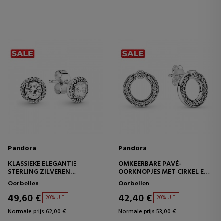
Pandora
Pandora
KLASSIEKE ELEGANTIE
OMKEERBARE PAVÉ-
STERLING ZILVEREN
OORKNOPJES MET CIRKEL EN
OORBELLEN 296272CZ
LOGO 299486C01
Oorbellen
Oorbellen
49,60 €
42,40 €
20% UIT.
20% UIT.
Normale prijs 62,00 €
Normale prijs 53,00 €