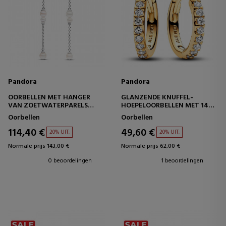
Pandora
Pandora
OORBELLEN MET HANGER
GLANZENDE KNUFFEL-
VAN ZOETWATERPARELS
HOEPELOORBELLEN MET 14K
293152C01
GOUDEN COATING 263015C01
Oorbellen
Oorbellen
114,40 €
49,60 €
20% UIT.
20% UIT.
Normale prijs 143,00 €
Normale prijs 62,00 €
0 beoordelingen
1 beoordelingen