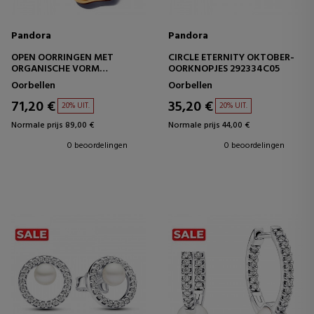
Pandora
Pandora
OPEN OORRINGEN MET
CIRCLE ETERNITY OKTOBER-
ORGANISCHE VORM
OORKNOPJES 292334C05
263269C00
Oorbellen
Oorbellen
71,20 €
35,20 €
20% UIT.
20% UIT.
Normale prijs 89,00 €
Normale prijs 44,00 €
0 beoordelingen
0 beoordelingen