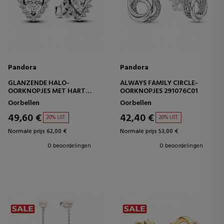
Pandora
Pandora
GLANZENDE HALO-
ALWAYS FAMILY CIRCLE-
OORKNOPJES MET HART
OORKNOPJES 291076C01
293097C01
Oorbellen
Oorbellen
49,60 €
42,40 €
20% UIT.
20% UIT.
Normale prijs 62,00 €
Normale prijs 53,00 €
0 beoordelingen
0 beoordelingen