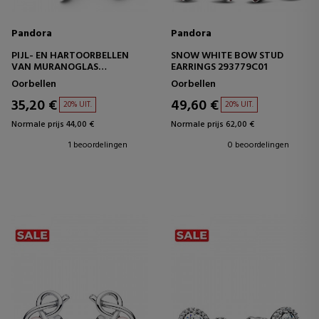
Pandora
Pandora
PIJL- EN HARTOORBELLEN
SNOW WHITE BOW STUD
VAN MURANOGLAS
EARRINGS 293779C01
293668C01
Oorbellen
Oorbellen
35,20 €
49,60 €
20% UIT.
20% UIT.
Normale prijs 44,00 €
Normale prijs 62,00 €
1 beoordelingen
0 beoordelingen