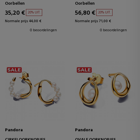
268307C00
Oorbellen
Oorbellen
35,20 €
56,80 €
20% UIT.
20% UIT.
Normale prijs 44,00 €
Normale prijs 71,00 €
0 beoordelingen
0 beoordelingen
Pandora
Pandora
CIRKELOORKNOPJES,
OVALE OORKNOPJES,