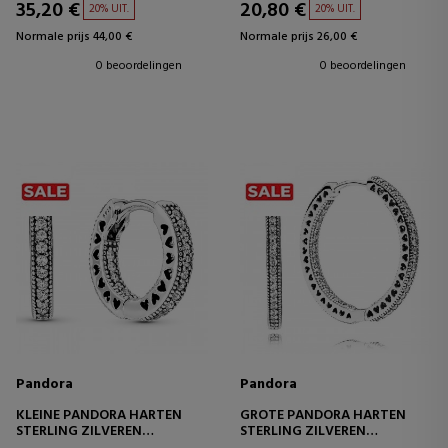
35,20 €
20,80 €
20% UIT.
20% UIT.
Normale prijs 44,00 €
Normale prijs 26,00 €
0 beoordelingen
0 beoordelingen
Pandora
Pandora
KLEINE PANDORA HARTEN
GROTE PANDORA HARTEN
STERLING ZILVEREN
STERLING ZILVEREN
OORRINGEN 296317CZ
OORRINGEN 296319CZ