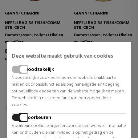
GIANNI CHIARINI
GIANNI CHIARINI
NEFELI BAG BS 11954/COMM
NEFELI BAG BS 11954/COMM
STR-CRCH
STR-CRCH
Damestassen, toiletartikelen
Damestassen, toiletartikelen
en koffers
en koffers
89,06 €
89,06 €
29% UIT.
29% UIT.
Deze website maakt gebruik van cookies
Normale prijs 125,00 €
Normale prijs 125,00 €
0 beoordelingen
0 beoordelingen
Noodzakelijk
Noodzakelijke cookies helpen een website bruikbaar te
maken door basisfuncties als paginanavigatie en toegang
tot beveiligde gedeelten van de website mogelijk te maken.
De website kan niet goed functioneren zonder deze
cookies.
Voorkeuren
Voorkeurscookies zorgen ervoor dat een website informatie
kan onthouden die van invloed is op het gedrag en de