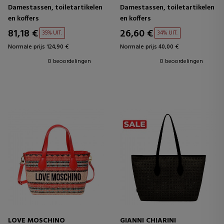
CHARMS
Damestassen, toiletartikelen
Damestassen, toiletartikelen
en koffers
en koffers
81,18 €
26,60 €
35% UIT.
34% UIT.
Normale prijs 124,90 €
Normale prijs 40,00 €
0 beoordelingen
0 beoordelingen
LOVE MOSCHINO
GIANNI CHIARINI