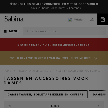
🌞 8€ KORTING OP ALLE ZONNEBRILLEN MET DE CODE SUN8 😎
2
days
20
hours
28
minutes
22
seconds
Wijzig
MENU
GRATIS VERZENDING BIJ BESTELLINGEN BOVEN 59€!
U BENT VIP EN GENIET VAN UW EXCLUSIEVE MERKEN
HOME
>
TASSEN EN ACCESSOIRES
>
TASSEN EN ACCESSOIRES VOOR DAMES
TASSEN EN ACCESSOIRES VOOR
DAMES
DAMESTASSEN, TOILETARTIKELEN EN KOFFERS
DAMESPO
FILTER