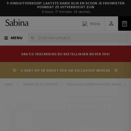
✨ EINDUITVERKOOP: LAATSTE KANS! KLIK EN SCOOR JE FAVORIETEN
VOORDAT ZE UITVERKOCHT ZIJN
9
hours
17
minutes
36
seconds
Wijzig
MENU
GRATIS VERZENDING BIJ BESTELLINGEN BOVEN 59€!
U BENT VIP EN GENIET VAN UW EXCLUSIEVE MERKEN
HOME
>
TASSEN EN ACCESSOIRES
>
TASSEN EN ACCESSOIRES VOOR DAMES
>
D