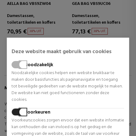
GEA BAG VBS9UC06
ENNIS BANDBAGS VBS9UA13
ENN
Damestassen,
Damestassen,
Dam
toiletartikelen en koffers
toiletartikelen en koffers
toil
77,13 €
64,78 €
83,
38% UIT.
38% UIT.
Normale prijs 124,90 €
Normale prijs 104,90 €
Norma
Deze website maakt gebruik van cookies
Noodzakelijk
Noodzakelijke cookies helpen een website bruikbaar te
maken door basisfuncties als paginanavigatie en toegang
tot beveiligde gedeelten van de website mogelijk te maken.
MEER INFORMATIE OVER ZERO RE BAG
De website kan niet goed functioneren zonder deze
cookies.
With the VALENTINO Zero Re Pattina flap bag you will have a stylish
companion at your side. Thanks to two different shoulder straps, you
Voorkeuren
can choose which one fits you best today, depending on your outfit.
Voorkeurscookies zorgen ervoor dat een website informatie
The Pattina Flap bag from VALENTINO combines everything you could
kan onthouden die van invloed is op het gedrag en de
want in a shoulder bag. Be the center of attention on the streets with
vormgeving van de website, zoals de taal van uw voorkeur