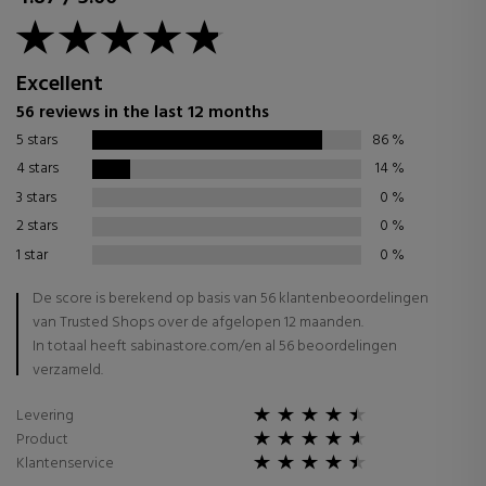
Excellent
56 reviews in the last 12 months
5 stars
86
%
4 stars
14
%
3 stars
0
%
2 stars
0
%
1 star
0
%
De score is berekend op basis van 56 klantenbeoordelingen
van Trusted Shops over de afgelopen 12 maanden.
In totaal heeft sabinastore.com/en al 56 beoordelingen
verzameld.
Levering
Product
Klantenservice