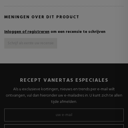
MENINGEN OVER DIT PRODUCT
Inloggen of registreren
om een recensie te schrijven
Schrijf als eerste uw recensie
RECEPT VANERTAS ESPECIALES
Als u exclusieve kortingen, nieuws en trends per e-mail wilt
ontvangen, vul dan hieronder uw e-mailadres in. U kunt zich te allen
tijde afmelden.