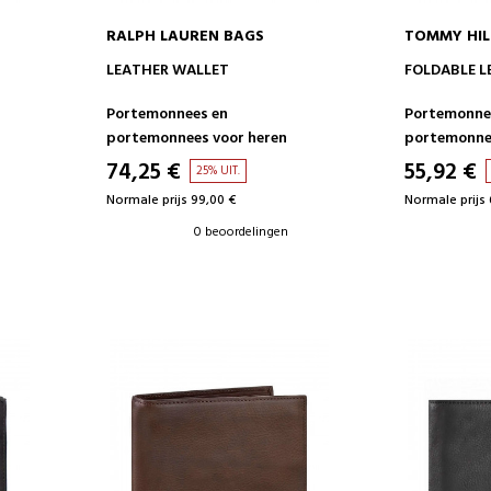
RALPH LAUREN BAGS
TOMMY HIL
IN WINKELWAGEN
IN 
LEATHER WALLET
FOLDABLE L
Portemonnees en
Portemonne
portemonnees voor heren
portemonnee
74,25 €
55,92 €
25% UIT.
Normale prijs 99,00 €
Normale prijs 
0 beoordelingen