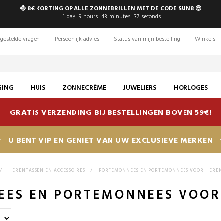
🌞 8€ KORTING OP ALLE ZONNEBRILLEN MET DE CODE SUN8 😎
1
day
9
hours
43
minutes
36
seconds
gestelde vragen
Persoonlijk advies
Status van mijn bestelling
Winkels
GING
HUIS
ZONNECRÈME
JUWELIERS
HORLOGES
GRATIS VERZENDING BIJ BESTELLINGEN BOVEN 59€!
U BENT VIP EN GENIET VAN UW EXCLUSIEVE MERKEN
>
HERENTASSEN EN ACCESSOIRES
>
PORTEMONNEES EN PORTEMONNEES VOOR HERE
ES EN PORTEMONNEES VOOR