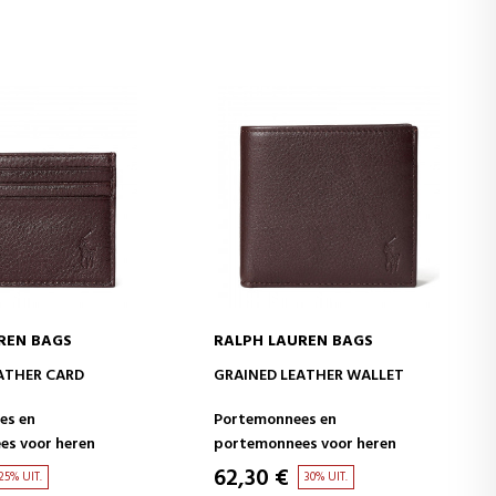
REN BAGS
RALPH LAUREN BAGS
WINKELWAGEN
IN WINKELWAGEN
ATHER CARD
GRAINED LEATHER WALLET
es en
Portemonnees en
s voor heren
portemonnees voor heren
62,30 €
25% UIT.
30% UIT.