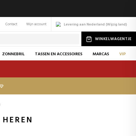
Contact
Mijn account
Levering aan Nederland
(
Wijzig
land
)
WINKELWAGENTJE
ZONNEBRIL
TASSEN EN ACCESSOIRES
MARCAS
VIP
N
 HEREN