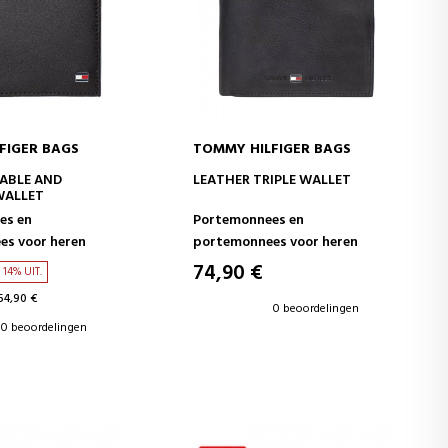
FIGER BAGS
TOMMY HILFIGER BAGS
WINKELWAGEN
IN WINKELWAGEN
ABLE AND
LEATHER TRIPLE WALLET
WALLET
es en
Portemonnees en
s voor heren
portemonnees voor heren
74,90 €
14% UIT.
54,90 €
0 beoordelingen
0 beoordelingen