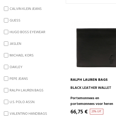
CALVIN KLEIN JEANS
GUESS
HUGO BOSS EYEWEAR
JASLEN
MICHAEL KORS
OAKLEY
PEPE JEANS
RALPH LAUREN BAGS
IN WINKELWAGEN
BLACK LEATHER WALLET
RALPH LAUREN BAGS
Portemonnees en
U.S. POLO ASSN.
portemonnees voor heren
66,75 €
25% UIT.
VALENTINO HANDBAGS