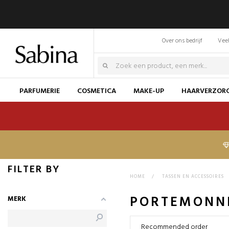
Over ons bedrijf
Veel
PARFUMERIE
COSMETICA
MAKE-UP
HAARVERZOR
FILTER BY
HOME
>
TASSEN EN ACCESSOIRES
PORTEMONNE
MERK