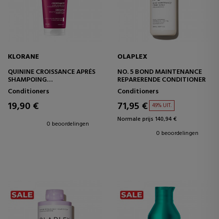
KLORANE
OLAPLEX
QUININE CROISSANCE APRÉS
NO. 5 BOND MAINTENANCE
SHAMPOING
REPARERENDE CONDITIONER
GROEIVERSNELLER
Conditioners
Conditioners
CONDITIONER
19,90 €
71,95 €
49% UIT.
Normale prijs 140,94 €
0 beoordelingen
0 beoordelingen