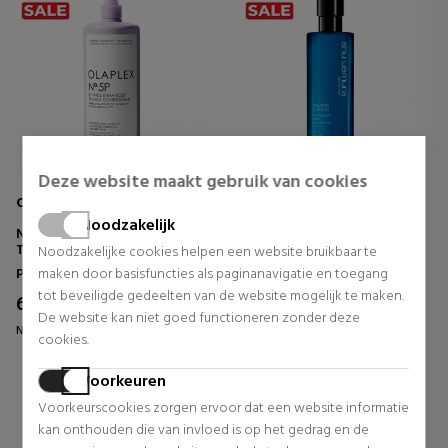
Deze website maakt gebruik van cookies
OLAPLEX
SHU UEMURA
Noodzakelijk
Nº 5P BLONDE ENHANCER
SOIN HAUTE LÉGÈRÉ
TONING CONDITIONER
Noodzakelijke cookies helpen een website bruikbaar te
Professionele conditioners
Conditioners
maken door basisfuncties als paginanavigatie en toegang
tot beveiligde gedeelten van de website mogelijk te maken.
62,35 €
36,19 €
34% UIT.
38% UIT.
De website kan niet goed functioneren zonder deze
Normale prijs 95,05 €
Normale prijs 58,00 €
cookies.
0 beoordelingen
0 beoordelingen
Voorkeuren
Voorkeurscookies zorgen ervoor dat een website informatie
kan onthouden die van invloed is op het gedrag en de