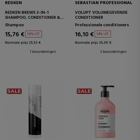
REDKEN
SEBASTIAN PROFESSIONAL
REDKEN BREWS 3-IN-1
VOLUPT VOLUMEGEVENDE
SHAMPOO, CONDITIONER &
CONDITIONER
BODY WASH
Shampoo
Professionele conditioners
15,76 €
16,10 €
38% UIT.
54% UIT.
Normale prijs 25,53 €
Normale prijs 35,00 €
1 beoordelingen
3 beoordelingen