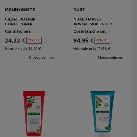
MALIN+GOETZ
NUXE
CILANTRO HAIR
NUXE XMAS25
CONDITIONER
ADVENTSKALENDER
CONDITIONER
Conditioners
Cosmetische set
24,22 €
94,95 €
19% UIT.
33% UIT.
Normale prijs 30,00 €
Normale prijs 141,76 €
0 beoordelingen
1 beoordelingen