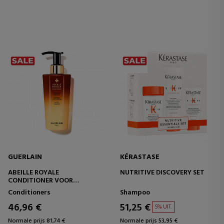
GUERLAIN
KÉRASTASE
ABEILLE ROYALE
NUTRITIVE DISCOVERY SET
CONDITIONER VOOR
HOOFDHUID- EN
Conditioners
Shampoo
HAARVERZORGING
46,96 €
51,25 €
5% UIT.
Normale prijs 81,74 €
Normale prijs 53,95 €