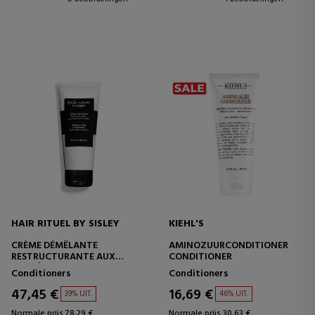
HAIR RITUEL BY SISLEY
KIEHL'S
CRÈME DÉMÊLANTE
AMINOZUURCONDITIONER
RESTRUCTURANTE AUX
CONDITIONER
PROTÉINES DE COTON
Conditioners
Conditioners
47,45 €
16,69 €
39% UIT.
46% UIT.
Normale prijs 78,29 €
Normale prijs 30,63 €