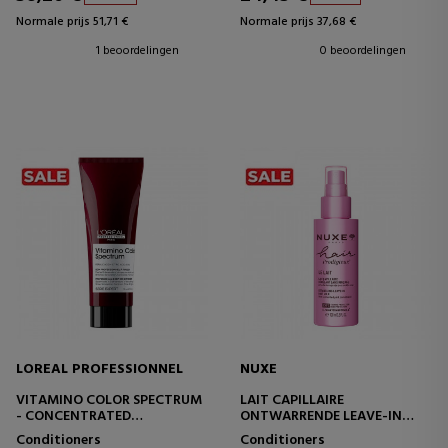
Normale prijs 51,71 €
Normale prijs 37,68 €
1 beoordelingen
0 beoordelingen
LOREAL PROFESSIONNEL
NUXE
VITAMINO COLOR SPECTRUM
LAIT CAPILLAIRE
- CONCENTRATED
ONTWARRENDE LEAVE-IN
CONDITIONER FOR COLOR-
HAARMELK
Conditioners
Conditioners