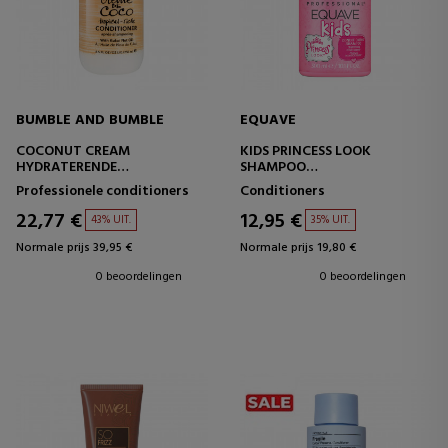
BUMBLE AND BUMBLE
EQUAVE
COCONUT CREAM
KIDS PRINCESS LOOK
HYDRATERENDE
SHAMPOO
CONDITIONER
CONDITIONERINGSSHAMPOO
Professionele conditioners
Conditioners
VOOR KINDEREN
22,77 €
12,95 €
43% UIT.
35% UIT.
Normale prijs 39,95 €
Normale prijs 19,80 €
0 beoordelingen
0 beoordelingen