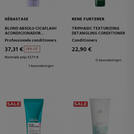
KÉRASTASE
RENE FURTERER
BLOND ABSOLU CICAFLASH
TRIPHASIC TEXTURIZING
ACONDICIONADOR
DETANGLING CONDITIONER
FORTIFICANTE HIDRATANTE
Professionele conditioners
Conditioners
CABELLO RUBIO
37,31 €
22,90 €
28% UIT.
Normale prijs 51,71 €
0 beoordelingen
1 beoordelingen