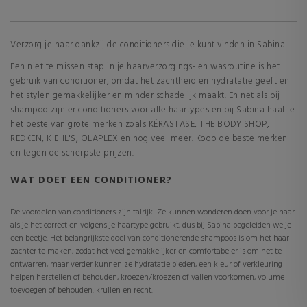
Verzorg je haar dankzij de conditioners die je kunt vinden in Sabina.
Een niet te missen stap in je haarverzorgings- en wasroutine is het
gebruik van conditioner, omdat het zachtheid en hydratatie geeft en
het stylen gemakkelijker en minder schadelijk maakt. En net als bij
shampoo zijn er conditioners voor alle haartypes en bij Sabina haal je
het beste van grote merken zoals KÉRASTASE, THE BODY SHOP,
REDKEN, KIEHL'S, OLAPLEX en nog veel meer. Koop de beste merken
en tegen de scherpste prijzen.
WAT DOET EEN CONDITIONER?
De voordelen van conditioners zijn talrijk! Ze kunnen wonderen doen voor je haar
als je het correct en volgens je haartype gebruikt, dus bij Sabina begeleiden we je
een beetje. Het belangrijkste doel van conditionerende shampoos is om het haar
zachter te maken, zodat het veel gemakkelijker en comfortabeler is om het te
ontwarren, maar verder kunnen ze hydratatie bieden, een kleur of verkleuring
helpen herstellen of behouden, kroezen/kroezen of vallen voorkomen, volume
toevoegen of behouden. krullen en recht.