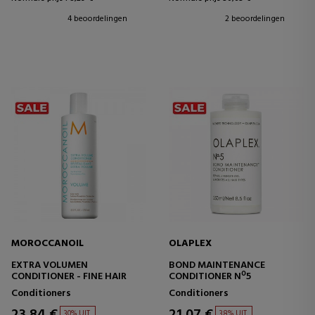
4 beoordelingen
2 beoordelingen
MOROCCANOIL
OLAPLEX
EXTRA VOLUMEN
BOND MAINTENANCE
CONDITIONER - FINE HAIR
CONDITIONER Nº5
Conditioners
Conditioners
23,84 €
21,07 €
30% UIT.
38% UIT.