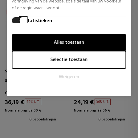
vormgeving van de website, zoals de taal van uw voorkeur
of de regio waar u woont.
Statistieken
Statistische cookies helpen website-eigenaren te begrijpen
hoe bezoekers omgaan met websites door anoniem
Alles toestaan
informatie te verzamelen en te rapporteren.
Marketing
Selectie toestaan
Marketingcookies worden gebruikt om bezoekers te volgen
wanneer ze verschillende websites bezoeken. Het doel is
SHU UEMURA
REDKEN
Weigeren
om advertenties weer te geven die relevant en aantrekkelijk
SOIN VERSTERKEND
ZURE KLEURGLANS
zijn voor de individuele gebruiker en daardoor waardevoller
CONDITIONER
zijn voor uitgevers en externe adverteerders.
Conditioners
Conditioners
36,19 €
24,19 €
38% UIT.
36% UIT.
Normale prijs 58,00 €
Normale prijs 38,06 €
0 beoordelingen
0 beoordelingen