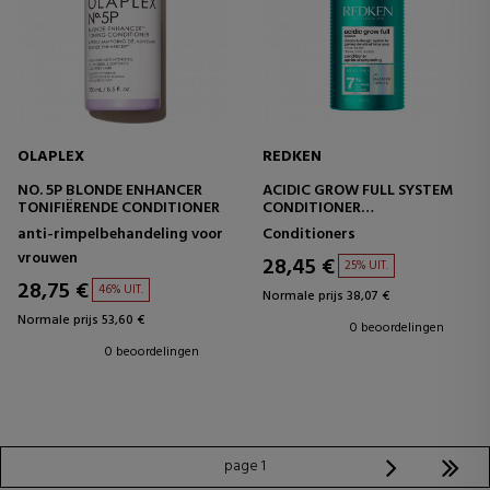
OLAPLEX
REDKEN
NO. 5P BLONDE ENHANCER
ACIDIC GROW FULL SYSTEM
TONIFIËRENDE CONDITIONER
CONDITIONER
HYDRATERENDE
anti-rimpelbehandeling voor
Conditioners
CONDITIONER -
vrouwen
VOLUMEGEVEND
28,45 €
25% UIT.
28,75 €
46% UIT.
Normale prijs 38,07 €
Normale prijs 53,60 €
0 beoordelingen
0 beoordelingen
page 1