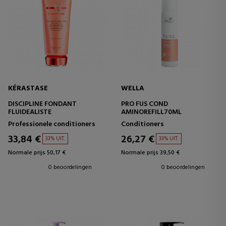
KÉRASTASE
WELLA
DISCIPLINE FONDANT
PRO FUS COND
FLUIDEALISTE
AMINOREFILL70ML
Professionele conditioners
Conditioners
33,84 €
26,27 €
33% UIT.
33% UIT.
Normale prijs 50,17 €
Normale prijs 39,50 €
0 beoordelingen
0 beoordelingen