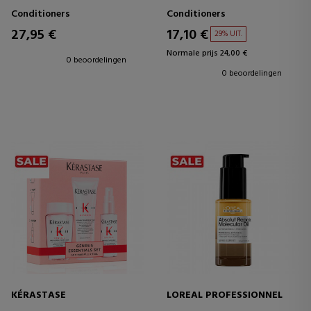
VOOR HAAR EN HOOFDHUID
Conditioners
Conditioners
27,95 €
17,10 €
29% UIT.
Normale prijs 24,00 €
0 beoordelingen
0 beoordelingen
KÉRASTASE
LOREAL PROFESSIONNEL