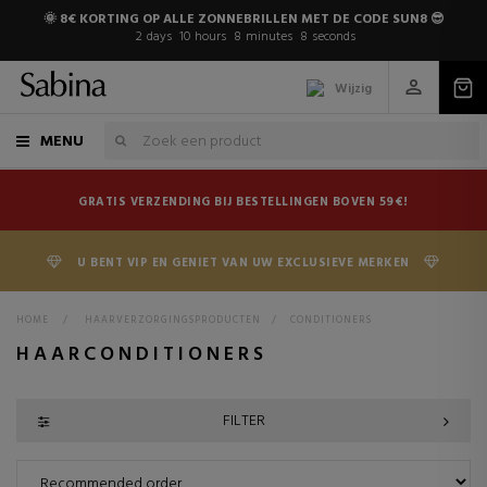
🌞 8€ KORTING OP ALLE ZONNEBRILLEN MET DE CODE SUN8 😎
2
days
10
hours
8
minutes
6
seconds
Wijzig
MENU
GRATIS VERZENDING BIJ BESTELLINGEN BOVEN 59€!
U BENT VIP EN GENIET VAN UW EXCLUSIEVE MERKEN
HOME
>
HAARVERZORGINGSPRODUCTEN
>
CONDITIONERS
HAARCONDITIONERS
FILTER