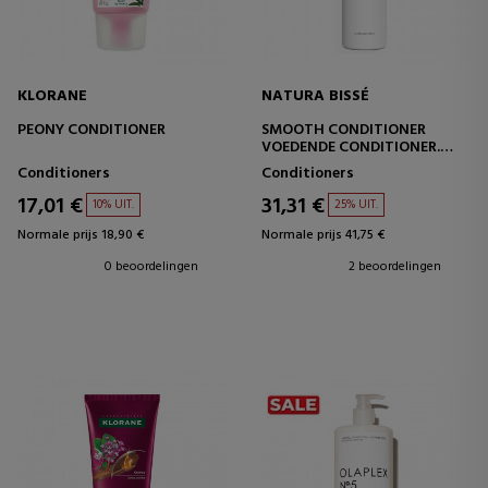
KLORANE
NATURA BISSÉ
PEONY CONDITIONER
SMOOTH CONDITIONER
VOEDENDE CONDITIONER.
ROZEMARIJN EN WITTE THEE
Conditioners
Conditioners
17,01 €
31,31 €
10% UIT.
25% UIT.
Normale prijs 18,90 €
Normale prijs 41,75 €
0 beoordelingen
2 beoordelingen