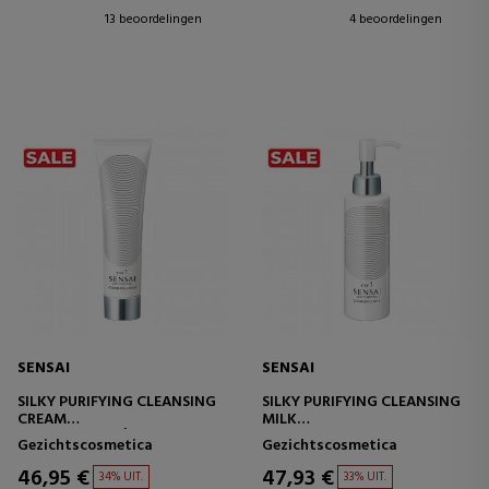
13 beoordelingen
4 beoordelingen
SENSAI
SENSAI
SILKY PURIFYING CLEANSING
SILKY PURIFYING CLEANSING
CREAM
MILK
REINIGENDE CRÈME
REINIGENDE BEHANDELING
Gezichtscosmetica
Gezichtscosmetica
46,95 €
47,93 €
34% UIT.
33% UIT.