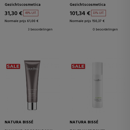
SCHUIMENDE
GEZICHTSREINIGINGSOLIE
Gezichtscosmetica
Gezichtscosmetica
GEZICHTSREINIGER
31,30 €
101,34 €
49% UIT.
33% UIT.
Normale prijs 61,00 €
Normale prijs 150,37 €
3 beoordelingen
0 beoordelingen
NATURA BISSÉ
NATURA BISSÉ