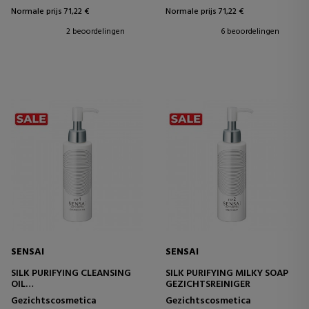
Normale prijs 71,22 €
Normale prijs 71,22 €
2 beoordelingen
6 beoordelingen
SENSAI
SENSAI
SILK PURIFYING CLEANSING
SILK PURIFYING MILKY SOAP
OIL
GEZICHTSREINIGER
REINIGINGSOLIE
Gezichtscosmetica
Gezichtscosmetica