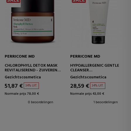
PERRICONE MD
PERRICONE MD
CHLOROPHYLL DETOX MASK
HYPOALLERGENIC GENTLE
REVITALISEREND - ZUIVEREND
CLEANSER
GEZICHTSMASKER
GEZICHTSREINIGER -
Gezichtscosmetica
Gezichtscosmetica
GEVOELIGE HUID
51,87 €
28,59 €
34% UIT.
34% UIT.
Normale prijs 78,00 €
Normale prijs 43,00 €
0 beoordelingen
1 beoordelingen