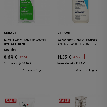
CERAVE
CERAVE
MICELLAR CLEANSER WATER
SA SMOOTHING CLEANSER
HYDRATEREND
ANTI-RUWHEIDSREINIGER
REINIGINGSWATER
Gezicht
8,64 €
11,35 €
19% UIT.
24% UIT.
Normale prijs 10,70 €
Normale prijs 14,95 €
0 beoordelingen
0 beoordelingen