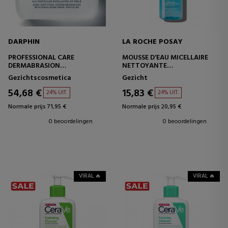
DARPHIN
LA ROCHE POSAY
PROFESSIONAL CARE
MOUSSE D'EAU MICELLAIRE
DERMABRASION
NETTOYANTE
ANTI-AGING EXFOLIANT
SCHUIMENDE MAKE-UP
Gezichtscosmetica
Gezicht
REMOVER
54,68 €
15,83 €
24% UIT.
24% UIT.
Normale prijs 71,95 €
Normale prijs 20,95 €
0 beoordelingen
0 beoordelingen
VIRAL 🔥
VIRAL 🔥