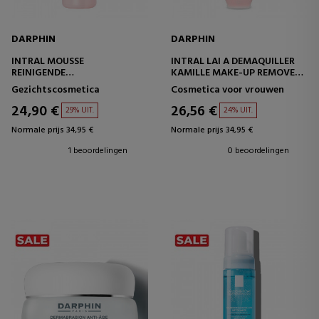
DARPHIN
DARPHIN
INTRAL MOUSSE
INTRAL LAI A DEMAQUILLER
REINIGENDE
KAMILLE MAKE-UP REMOVER
KAMILLEBEHANDELING
MELK
Gezichtscosmetica
Cosmetica voor vrouwen
24,90 €
26,56 €
29% UIT.
24% UIT.
Normale prijs 34,95 €
Normale prijs 34,95 €
1 beoordelingen
0 beoordelingen