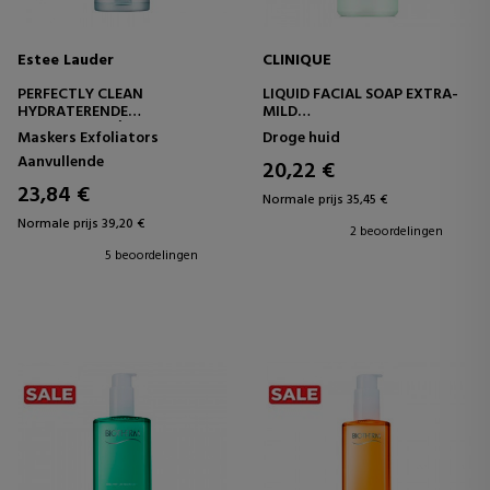
Estee Lauder
CLINIQUE
PERFECTLY CLEAN
LIQUID FACIAL SOAP EXTRA-
HYDRATERENDE
MILD
REINIGINGSCRÈME-MASKER
GEZICHTSZEEP
Maskers Exfoliators
Droge huid
MET MEERDERE WERKINGEN
Aanvullende
20,22 €
23,84 €
Normale prijs 35,45 €
Normale prijs 39,20 €
2 beoordelingen
5 beoordelingen