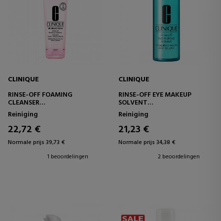
CLINIQUE
CLINIQUE
RINSE-OFF FOAMING
RINSE-OFF EYE MAKEUP
CLEANSER
SOLVENT
GEZICHTSREINIGER
OOGMAKE-UP REMOVER
Reiniging
Reiniging
22,72 €
21,23 €
Normale prijs 39,73 €
Normale prijs 34,38 €
1 beoordelingen
2 beoordelingen