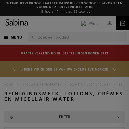
✨ EINDUITVERKOOP: LAATSTE KANS! KLIK EN SCOOR JE FAVORIETEN
VOORDAT ZE UITVERKOCHT ZIJN
18
hours
14
minutes
54
seconds
Wijzig
MENU
GRATIS VERZENDING BIJ BESTELLINGEN BOVEN 59€!
U BENT VIP EN GENIET VAN UW EXCLUSIEVE MERKEN
HOME
>
VROUWELIJKE PRODUCTEN
>
COSMETICA VOOR VROUWEN
>
BEHANDELINGEN VOOR VROUWEN
REINIGINGSMELK, LOTIONS, CRÈMES
EN MICELLAIR WATER
FILTER