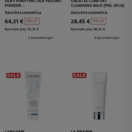
SILKY PURIFYING SILK PEELING
GALATEE CONFORT
POWDER
CLEANSING MILK (PIEL SECA)
ZUIVERENDE EXFOLIËRENDE
Gezichtscosmetica
Gezichtscosmetica
POEDER
64,31 €
28,45 €
32% UIT.
41% UIT.
Normale prijs 95,10 €
Normale prijs 48,30 €
2 beoordelingen
4 beoordelingen