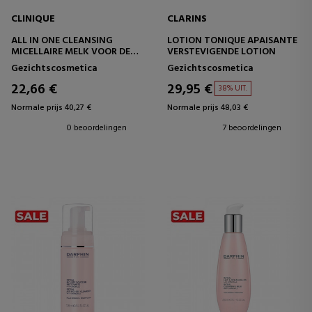
CLINIQUE
CLARINS
ALL IN ONE CLEANSING
LOTION TONIQUE APAISANTE
MICELLAIRE MELK VOOR DE
VERSTEVIGENDE LOTION
DROGE/GECOMBINEERDE
Gezichtscosmetica
Gezichtscosmetica
HUID
22,66 €
29,95 €
38% UIT.
Normale prijs 40,27 €
Normale prijs 48,03 €
0 beoordelingen
7 beoordelingen