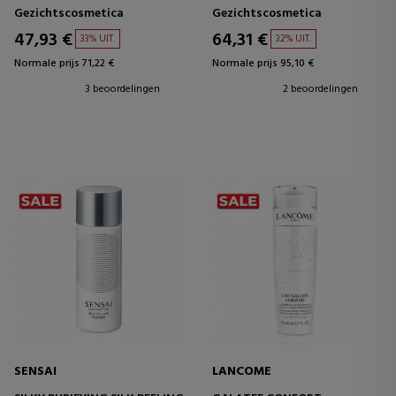
EXFOLIËRENDE CRÈMEMASKER
Gezichtscosmetica
Gezichtscosmetica
47,93 €
64,31 €
33% UIT.
32% UIT.
Normale prijs 71,22 €
Normale prijs 95,10 €
3 beoordelingen
2 beoordelingen
SENSAI
LANCOME