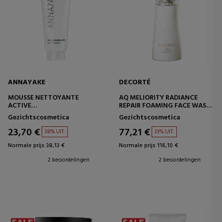
ANNAYAKE
DECORTÉ
MOUSSE NETTOYANTE
AQ MELIORITY RADIANCE
ACTIVE
REPAIR FOAMING FACE WASH
GEZICHTSREINIGINGSSCHUIM
GEZICHTSREINIGINGSSCHUIM
Gezichtscosmetica
Gezichtscosmetica
23,70 €
77,21 €
38% UIT.
33% UIT.
Normale prijs 38,13 €
Normale prijs 116,10 €
2 beoordelingen
2 beoordelingen