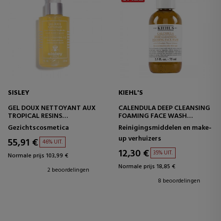
SISLEY
KIEHL'S
GEL DOUX NETTOYANT AUX
CALENDULA DEEP CLEANSING
TROPICAL RESINS
FOAMING FACE WASH
GEZICHTSREINIGINGSGEL
GEZICHTSREINIGINGSGEL
Gezichtscosmetica
Reinigingsmiddelen en make-
up verhuizers
55,91 €
46% UIT.
12,30 €
35% UIT.
Normale prijs 103,99 €
Normale prijs 18,85 €
2 beoordelingen
8 beoordelingen