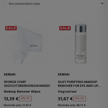
SENSAI
SENSAI
SPONGE CHIEF
SILKY PURIFYING MAKEUP
GEZICHTSREINIGINGSHANDDOEK
REMOVER FOR EYE AND LIP
OOG- EN LIPMAKE-
Makeup Remover Wipes
Oogcontour
UPREMOVER
13,39 €
31,67 €
37% UIT.
35% UIT.
Normale prijs 21,42 €
Normale prijs 48,73 €