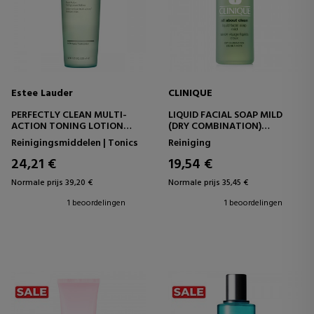
Estee Lauder
CLINIQUE
PERFECTLY CLEAN MULTI-
LIQUID FACIAL SOAP MILD
ACTION TONING LOTION
(DRY COMBINATION)
GEZICHTSTONER
GEZICHTSREINIGINGSGEL
Reinigingsmiddelen | Tonics
Reiniging
24,21 €
19,54 €
Normale prijs 39,20 €
Normale prijs 35,45 €
1 beoordelingen
1 beoordelingen