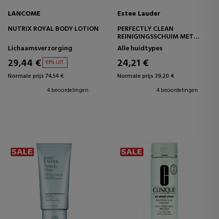
LANCOME
Estee Lauder
NUTRIX ROYAL BODY LOTION
PERFECTLY CLEAN
REINIGINGSSCHUIM MET
MEERDERE WERKINGEN /
Lichaamsverzorging
Alle huidtypes
ZUIVEREND MASKER
29,44 €
24,21 €
61% UIT.
Normale prijs 74,54 €
Normale prijs 39,20 €
4 beoordelingen
4 beoordelingen