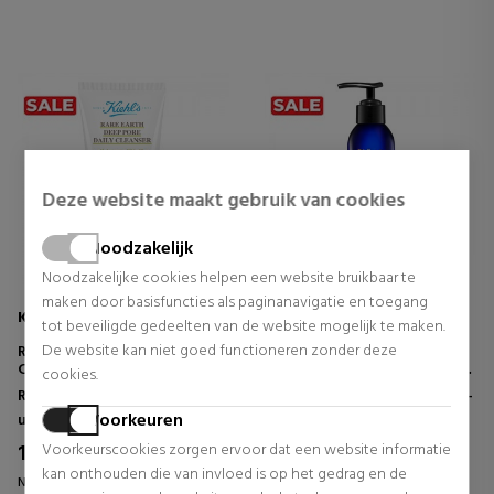
Deze website maakt gebruik van cookies
Noodzakelijk
Noodzakelijke cookies helpen een website bruikbaar te
maken door basisfuncties als paginanavigatie en toegang
KIEHL'S
KIEHL'S
tot beveiligde gedeelten van de website mogelijk te maken.
De website kan niet goed functioneren zonder deze
RARE EARTH DEEP PORE DAILY
MIDNIGHT RECOVERY
CLEANSER
BOTANICAL CLEANSING OIL
cookies.
GEZICHTSREINIGER
GEZICHTSREINIGINGSOLIE
Reinigingsmiddelen en make-
Reinigingsmiddelen en make-
Voorkeuren
up verhuizers
up verhuizers
19,64 €
24,65 €
Voorkeurscookies zorgen ervoor dat een website informatie
36% UIT.
37% UIT.
kan onthouden die van invloed is op het gedrag en de
Normale prijs 30,63 €
Normale prijs 39,20 €