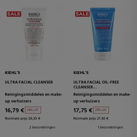
KIEHL'S
KIEHL'S
ULTRA FACIAL CLEANSER
ULTRA FACIAL OIL-FREE
CLEANSER
GEZICHTSREINIGER VOOR EEN
Reinigingsmiddelen en make-
Reinigingsmiddelen en make-
VETTE HUID
up verhuizers
up verhuizers
16,79 €
17,75 €
36% UIT.
35% UIT.
Normale prijs 26,35 €
Normale prijs 27,42 €
2 beoordelingen
1 beoordelingen