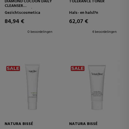
DIAMOND COCOON DAILY
TOLERANCE TONER
CLEANSER
REINIGINGSCRÈME
Gezichtscosmetica
Hals- en halsl?n
84,94 €
62,07 €
0 beoordelingen
4 beoordelingen
NATURA BISSÉ
NATURA BISSÉ