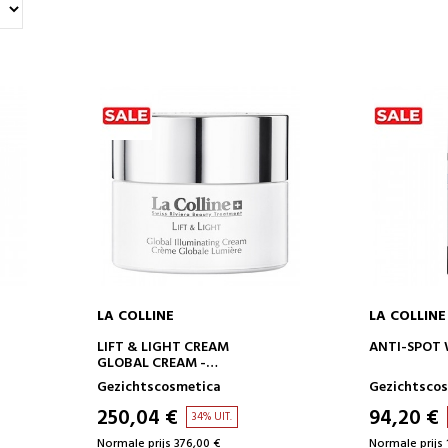
LA COLLINE
LA COLLINE
IN WINKELWAGEN
IN 
LIFT & LIGHT CREAM
ANTI-SPOT
GLOBAL CREAM -
VERHELDEREND
Gezichtscosmetica
Gezichtsco
250,04 €
94,20 €
34% UIT.
Normale prijs 376,00 €
Normale prijs 