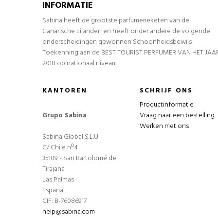
INFORMATIE
Sabina heeft de grootste parfumerieketen van de
Canarische Eilanden en heeft onder andere de volgende
onderscheidingen gewonnen Schoonheidsbewijs
Toekenning aan de BEST TOURIST PERFUMER VAN HET JAA
2018 op nationaal niveau
KANTOREN
SCHRIJF ONS
Productinformatie
Grupo Sabina
Vraag naar een bestelling
Werken met ons
Sabina Global S.L.U
C/ Chile nº4
35109 - San Bartolomé de
Tirajana
Las Palmas
España
CIF: B-76086917
help@sabina.com