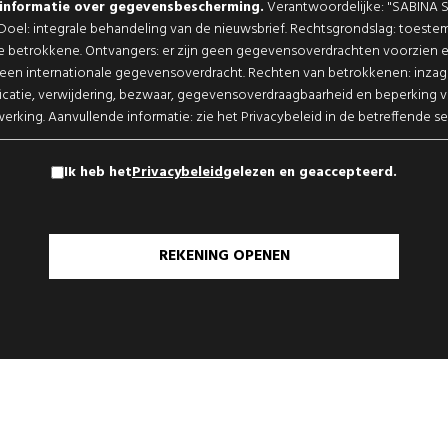
sinformatie over gegevensbescherming.
Verantwoordelijke: "SABINA 
. Doel: integrale behandeling van de nieuwsbrief. Rechtsgrondslag: toest
e betrokkene. Ontvangers: er zijn geen gegevensoverdrachten voorzien en
een internationale gegevensoverdracht. Rechten van betrokkenen: inzag
ficatie, verwijdering, bezwaar, gegevensoverdraagbaarheid en beperking 
erking. Aanvullende informatie: zie het Privacybeleid in de betreffende se
Ik heb het
Privacybeleid
gelezen en geaccepteerd.
REKENING OPENEN