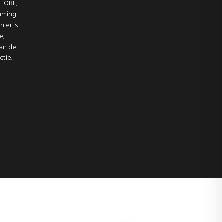
STORE,
emming
 er is
e,
van de
ctie.