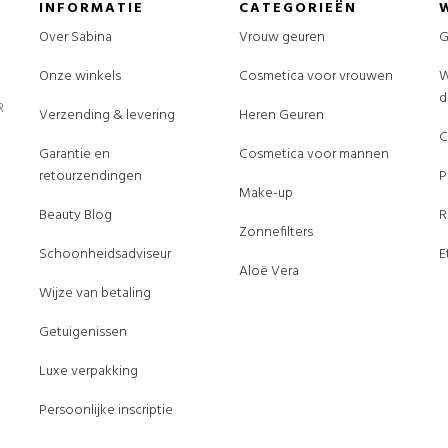
INFORMATIE
CATEGORIEËN
Over Sabina
Vrouw geuren
G
Onze winkels
Cosmetica voor vrouwen
W
d
R
Verzending & levering
Heren Geuren
C
Garantie en
Cosmetica voor mannen
retourzendingen
P
Make-up
Beauty Blog
R
Zonnefilters
Schoonheidsadviseur
E
Aloë Vera
Wijze van betaling
Getuigenissen
Luxe verpakking
Persoonlijke inscriptie