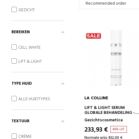
GEZICHT
BEREIKEN
CELL WHITE
LIFT & LIGHT
TYPE HUID
LA COLLINE
ALLE HUIDTYPES
IN WINKELWAGEN
LIFT & LIGHT SERUM
GLOBALE BEHANDELING -
ILLUMINATOR
Gezichtscosmetica
TEXTUUR
233,93 €
46% UIT.
CRÈME
Normale prijs 432,00 €