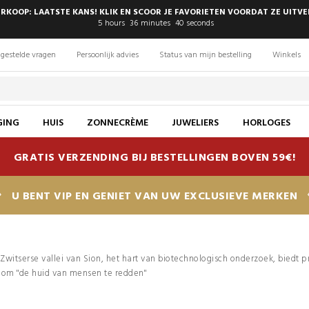
RKOOP: LAATSTE KANS! KLIK EN SCOOR JE FAVORIETEN VOORDAT ZE UITV
5
hours
36
minutes
39
seconds
gestelde vragen
Persoonlijk advies
Status van mijn bestelling
Winkels
GING
HUIS
ZONNECRÈME
JUWELIERS
HORLOGES
GRATIS VERZENDING BIJ BESTELLINGEN BOVEN 59€!
U BENT VIP EN GENIET VAN UW EXCLUSIEVE MERKEN
 Zwitserse vallei van Sion, het hart van biotechnologisch onderzoek, biedt pr
om "de huid van mensen te redden"