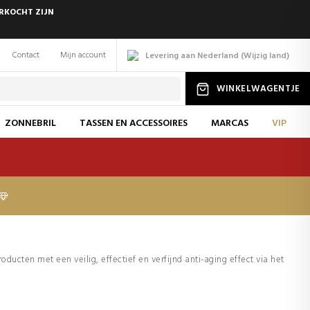
ERKOCHT ZIJN
Contact
Mijn account
Levering aan Nederland
(
Wijzig
land
)
WINKELWAGENTJE
ZONNEBRIL
TASSEN EN ACCESSOIRES
MARCAS
VIP
oducten met een veilig, effectief en verfijnd anti-aging effect via het