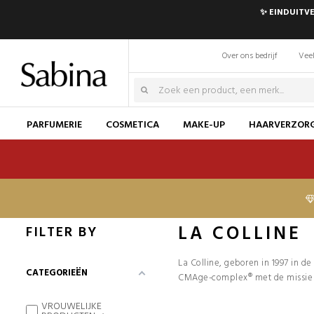
✨ EINDUITVE
Over ons bedrijf
Veel
PARFUMERIE
COSMETICA
MAKE-UP
HAARVERZOR
LA COLLINE
FILTER BY
La Colline, geboren in 1997 in de
CATEGORIEËN
CMAge-complex® met de missie 
VROUWELIJKE