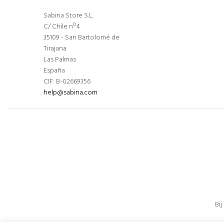
Sabina Store S.L.
C/ Chile nº4
35109 - San Bartolomé de
Tirajana
Las Palmas
España
CIF: B-02669356
help@sabina.com
Bi