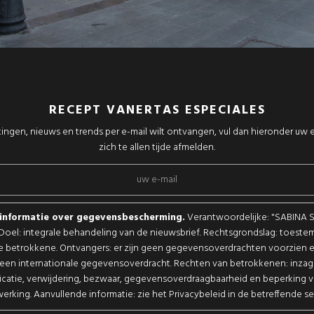
RECEPT VANERTAS ESPECIALES
tingen, nieuws en trends per e-mail wilt ontvangen, vul dan hieronder uw e
zich te allen tijde afmelden.
sinformatie over gegevensbescherming.
Verantwoordelijke: "SABINA 
. Doel: integrale behandeling van de nieuwsbrief. Rechtsgrondslag: toest
e betrokkene. Ontvangers: er zijn geen gegevensoverdrachten voorzien en
een internationale gegevensoverdracht. Rechten van betrokkenen: inzag
ficatie, verwijdering, bezwaar, gegevensoverdraagbaarheid en beperking 
erking. Aanvullende informatie: zie het Privacybeleid in de betreffende se