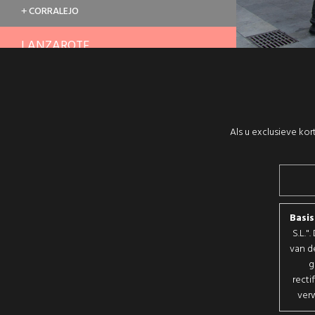
CORRALEJO
+
LANZAROTE
RUBICÓN
+
TENERIFE
Als u exclusieve kor
C.C. NIVARIA CENTER TENERIFE
+
C.C. SIAM MALL TENERIFE
+
IMELDO SERÍS TENERIFE
+
Basi
S.L."
THE DUKE SHOPS
+
van d
g
recti
verw