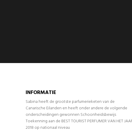
INFORMATIE
Sabina heeft de grootste parfumerieketen van de
Canarische Eilanden en heeft onder andere de volgende
onderscheidingen gewonnen Schoonheidsbewijs
Toekenning aan de BEST TOURIST PERFUMER VAN HET JAA
2018 op nationaal niveau