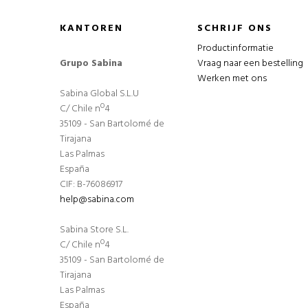
KANTOREN
SCHRIJF ONS
Productinformatie
Grupo Sabina
Vraag naar een bestelling
Werken met ons
Sabina Global S.L.U
C/ Chile nº4
35109 - San Bartolomé de
Tirajana
Las Palmas
España
CIF: B-76086917
help@sabina.com
Sabina Store S.L.
C/ Chile nº4
35109 - San Bartolomé de
Tirajana
Las Palmas
España