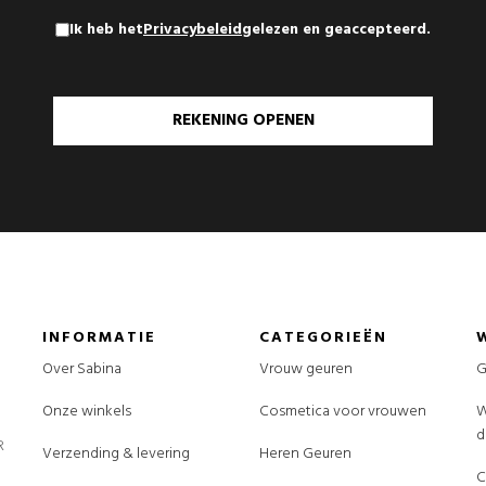
Ik heb het
Privacybeleid
gelezen en geaccepteerd.
REKENING OPENEN
INFORMATIE
CATEGORIEËN
Over Sabina
Vrouw geuren
G
Onze winkels
Cosmetica voor vrouwen
W
d
R
Verzending & levering
Heren Geuren
C