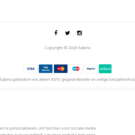
Copyright © 2026 Sabina
j Sabina gebruiken we alleen 100% gegarandeerde en veilige betaalmethod
het
Europees Fonds voor Regionale Ontwikkeling
medegefinancierd 
rganisatie, de visualisatie, de productiviteit en het concurrentievermogen van het bedrij
 te personaliseren, om functies voor sociale media
ng van het ontwerp en de functionaliteit van onze winkels en klantenservice, het imple