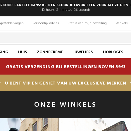
RKOOP: LAATSTE KANS! KLIK EN SCOOR JE FAVORIETEN VOORDAT ZE UITV
13
hours
2
minutes
36
seconds
gestelde vragen
Persoonlijk advies
Status van mijn bestelling
Winkels
GING
HUIS
ZONNECRÈME
JUWELIERS
HORLOGES
GRATIS VERZENDING BIJ BESTELLINGEN BOVEN 59€!
U BENT VIP EN GENIET VAN UW EXCLUSIEVE MERKEN
ONZE WINKELS