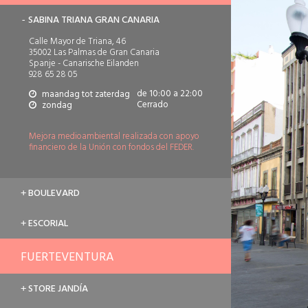
SABINA TRIANA GRAN CANARIA
-
Calle Mayor de Triana, 46
35002 Las Palmas de Gran Canaria
Spanje - Canarische Eilanden
928 65 28 05
de 10:00 a 22:00
maandag tot zaterdag
Cerrado
zondag
Mejora medioambiental realizada con apoyo
financiero de la Unión con fondos del FEDER.
BOULEVARD
+
ESCORIAL
+
FUERTEVENTURA
STORE JANDÍA
+