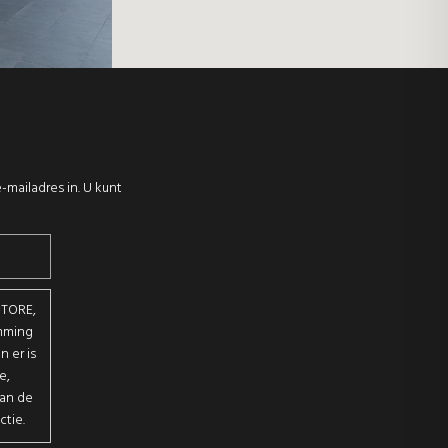
-mailadres in. U kunt
STORE,
emming
 er is
e,
van de
ctie.