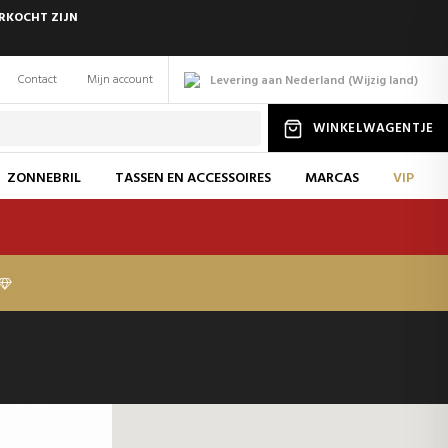
ERKOCHT ZIJN
Contact
Mijn account
Levering aan Nederland
(
Wijzig
land
)
WINKELWAGENTJE
ZONNEBRIL
TASSEN EN ACCESSOIRES
MARCAS
VIP