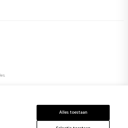
es.
project
Alles toestaan
f, het benadrukken van de financiële steun van de Europese
menteren van technologische verbeteringen en innovatieve