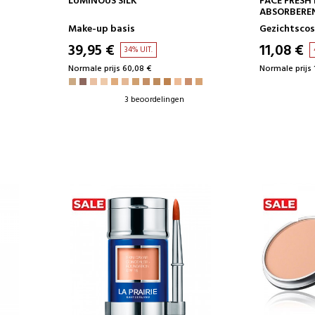
LUMINOUS SILK
FACE FRESH
ABSORBEREN
GLANZEND
Make-up basis
Gezichtsco
39,95 €
11,08 €
34% UIT.
Normale prijs 60,08 €
Normale prijs 
3 beoordelingen