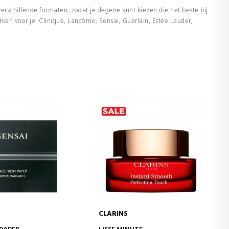
n verschillende formaten, zodat je degene kunt kiezen die het beste bij
ken voor je: Clinique, Lancôme, Sensai, Guerlain, Estée Lauder,
CLARINS
WINKELWAGEN
IN WINKELWAGEN