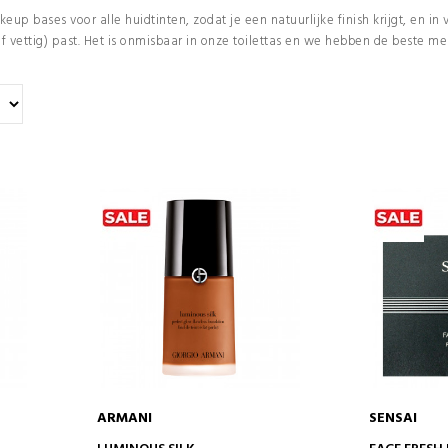
keup bases voor alle huidtinten, zodat je een natuurlijke finish krijgt, en i
 vettig) past. Het is onmisbaar in onze toilettas en we hebben de beste mer
ARMANI
SENSAI
IN WINKELWAGEN
IN 