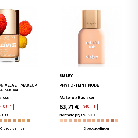
SISLEY
WINKELWAGEN
IN WINKELWAGEN
ION VELVET MAKEUP
PHYTO-TEINT NUDE
SH SERUM
sissen
Make-up Basissen
63,71 €
41% UIT.
34% UIT.
53,39 €
Normale prijs 96,50 €
0 beoordelingen
3 beoordelingen