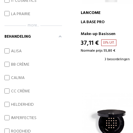
IT COSMETICS
LANCOME
LA PRAIRIE
IN WINKELWAGEN
LA BASE PRO
more...
Make-up Basissen
BEHANDELING
37,11 €
33% UIT.
Normale prijs 55,80 €
ALISA
3 beoordelingen
BB CRÈME
CALMA
CC CRÈME
HELDERHEID
IMPERFECTIES
ROODHEID