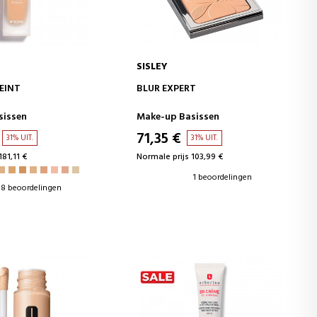
SISLEY
WINKELWAGEN
IN WINKELWAGEN
TEINT
BLUR EXPERT
sissen
Make-up Basissen
71,35 €
31% UIT.
31% UIT.
181,11 €
Normale prijs 103,99 €
1 beoordelingen
8 beoordelingen