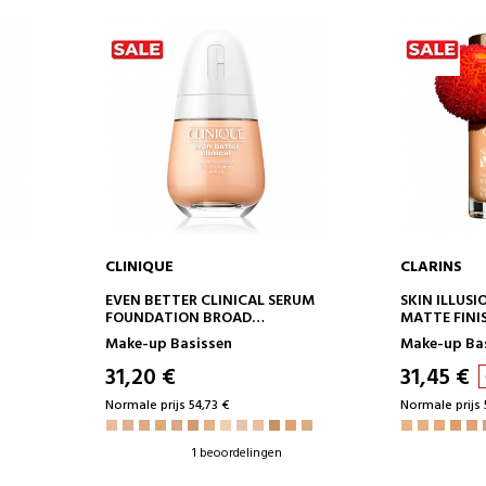
CLINIQUE
CLARINS
IN WINKELWAGEN
IN 
EVEN BETTER CLINICAL SERUM
SKIN ILLUS
FOUNDATION BROAD
MATTE FINI
SPECTRUM SPF 25
Make-up Basissen
Make-up Ba
31,20 €
31,45 €
Normale prijs 54,73 €
Normale prijs 
1 beoordelingen