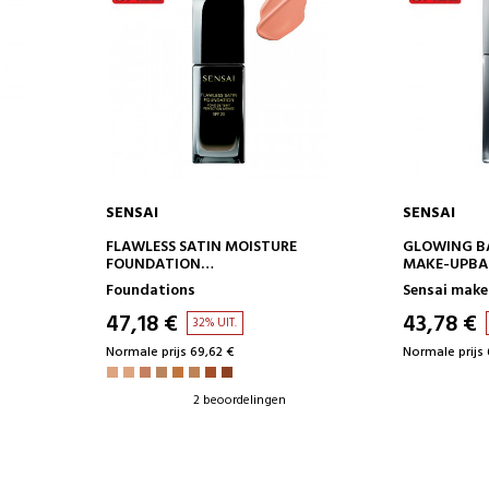
SENSAI
SENSAI
IN WINKELWAGEN
IN 
FLAWLESS SATIN MOISTURE
GLOWING BA
FOUNDATION
MAKE-UPBAS
VLOEIBARE FOUNDATION
Foundations
Sensai mak
47,18 €
43,78 €
32% UIT.
Normale prijs 69,62 €
Normale prijs 
2 beoordelingen