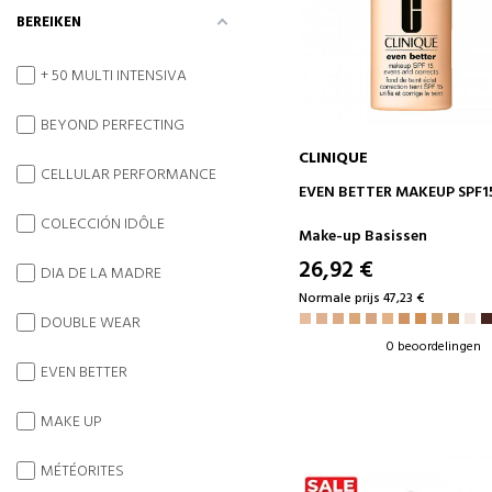
BEREIKEN
+ 50 MULTI INTENSIVA
BEYOND PERFECTING
CLINIQUE
CELLULAR PERFORMANCE
IN WINKELWAGEN
EVEN BETTER MAKEUP SPF1
COLECCIÓN IDÔLE
Make-up Basissen
26,92 €
DIA DE LA MADRE
Normale prijs 47,23 €
DOUBLE WEAR
0 beoordelingen
EVEN BETTER
MAKE UP
MÉTÉORITES