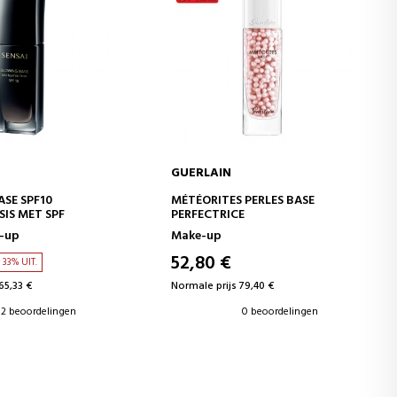
GUERLAIN
WINKELWAGEN
IN WINKELWAGEN
SE SPF10
MÉTÉORITES PERLES BASE
IS MET SPF
PERFECTRICE
e-up
Make-up
52,80 €
33% UIT.
65,33 €
Normale prijs 79,40 €
2 beoordelingen
0 beoordelingen