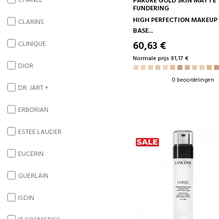
CHANEL
PARURE GOLD SKIN MATTE
FUNDERING
HIGH PERFECTION MAKEUP
CLARINS
BASE...
60,63 €
CLINIQUE
Normale prijs 91,17 €
DIOR
0 beoordelingen
DR. JART +
ERBORIAN
ESTEE LAUDER
EUCERIN
GUERLAIN
ISDIN