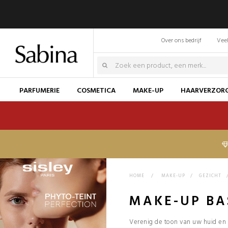
Over ons bedrijf
Veel
PARFUMERIE
COSMETICA
MAKE-UP
HAARVERZOR
HOME
>
MAKE-UP
>
GEZICHT
MAKE-UP BA
Verenig de toon van uw huid en