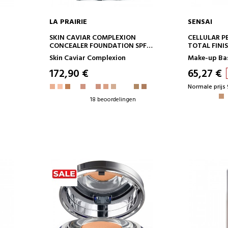
LA PRAIRIE
SENSAI
IN WINKELWAGEN
IN 
SKIN CAVIAR COMPLEXION
CELLULAR 
CONCEALER FOUNDATION SPF
TOTAL FINI
15
SPF15
Skin Caviar Complexion
Make-up Ba
POEDER FO
172,90 €
65,27 €
Normale prijs 
18 beoordelingen