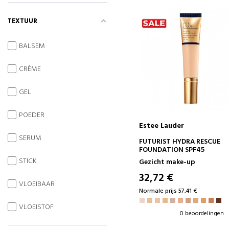
TEXTUUR
BALSEM
CRÈME
GEL
POEDER
Estee Lauder
SERUM
IN WINKELWAGEN
FUTURIST HYDRA RESCUE
FOUNDATION SPF45
STICK
Gezicht make-up
32,72 €
VLOEIBAAR
Normale prijs 57,41 €
VLOEISTOF
0 beoordelingen