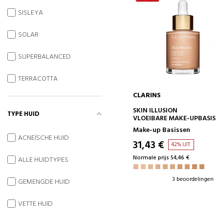
SISLEYA
SOLAR
SUPERBALANCED
TERRACOTTA
CLARINS
IN WINKELWAGEN
SKIN ILLUSION
TYPE HUID
VLOEIBARE MAKE-UPBASIS
Make-up Basissen
ACNEÏSCHE HUID
31,43 €
42% UIT.
Normale prijs 54,46 €
ALLE HUIDTYPES
3 beoordelingen
GEMENGDE HUID
VETTE HUID