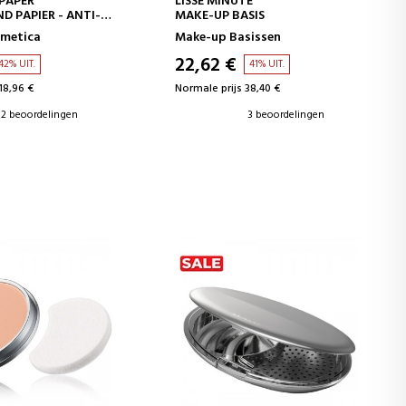
 PAPER
LISSE MINUTE
D PAPIER - ANTI-
MAKE-UP BASIS
smetica
Make-up Basissen
22,62 €
42% UIT.
41% UIT.
18,96 €
Normale prijs 38,40 €
2 beoordelingen
3 beoordelingen