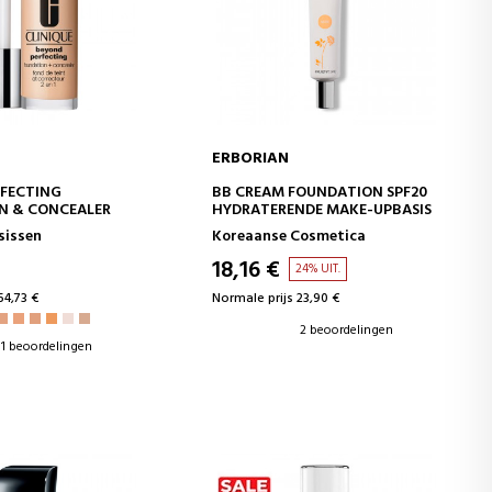
ERBORIAN
WINKELWAGEN
IN WINKELWAGEN
RFECTING
BB CREAM FOUNDATION SPF20
N & CONCEALER
HYDRATERENDE MAKE-UPBASIS
sissen
Koreaanse Cosmetica
18,16 €
24% UIT.
54,73 €
Normale prijs 23,90 €
2 beoordelingen
1 beoordelingen