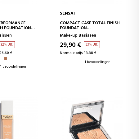
SENSAI
WINKELWAGEN
IN WINKELWAGEN
PERFORMANCE
COMPACT CASE TOTAL FINISH
SH FOUNDATION
FOUNDATION
MAKE-UP BASISKOFFER
sissen
Make-up Basissen
UNDATION
29,90 €
32% UIT.
23% UIT.
96,60 €
Normale prijs 38,88 €
1 beoordelingen
1 beoordelingen