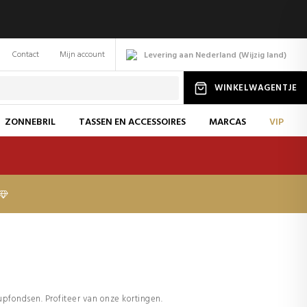
Contact
Mijn account
Levering aan Nederland
(
Wijzig
land
)
WINKELWAGENTJE
ZONNEBRIL
TASSEN EN ACCESSOIRES
MARCAS
VIP
fondsen. Profiteer van onze kortingen.