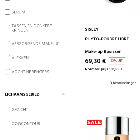
SERUM
TASSEN EN DONKERE
SISLEY
KRINGEN
IN WINKELWAGEN
PHYTO-POUDRE LIBRE
VERZORGENDE MAKE-UP
Make-up Basissen
VLEKKEN
69,30 €
32% UIT.
Normale prijs 101,85 €
VOCHTINBRENGERS
3 beoordelingen
LICHAAMSGEBIED
GEZICHT
OOGCONTOUR