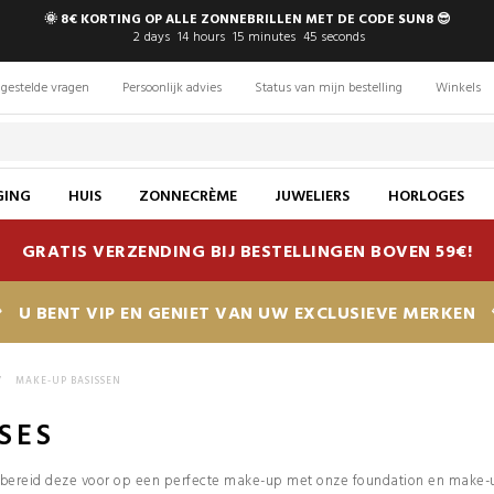
🌞 8€ KORTING OP ALLE ZONNEBRILLEN MET DE CODE SUN8 😎
2
days
14
hours
15
minutes
44
seconds
gestelde vragen
Persoonlijk advies
Status van mijn bestelling
Winkels
GING
HUIS
ZONNECRÈME
JUWELIERS
HORLOGES
GRATIS VERZENDING BIJ BESTELLINGEN BOVEN 59€!
U BENT VIP EN GENIET VAN UW EXCLUSIEVE MERKEN
>
MAKE-UP BASISSEN
SES
 bereid deze voor op een perfecte make-up met onze foundation en make-up