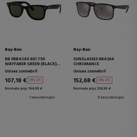
Ray-Ban
Ray-Ban
RB 0RB4340 601 T50
SUNGLASSES RB4264
WAYFARER GREEN (BLACK)
CHROMANCE
UNISEX
Unisex zonnebril
Unisex zonnebril
107,18 €
152,68 €
35% UIT.
35% UIT.
Normale prijs 164,90 €
Normale prijs 234,90 €
1 beoordelingen
0 beoordelingen