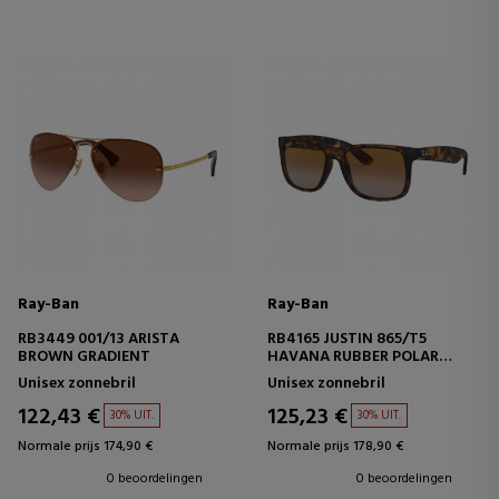
Ray-Ban
Ray-Ban
RB3449 001/13 ARISTA
RB4165 JUSTIN 865/T5
BROWN GRADIENT
HAVANA RUBBER POLAR
BROWN GRADIENT
Unisex zonnebril
Unisex zonnebril
122,43 €
125,23 €
30% UIT.
30% UIT.
Normale prijs 174,90 €
Normale prijs 178,90 €
0 beoordelingen
0 beoordelingen