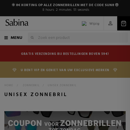
🌞 8€ KORTING OP ALLE ZONNEBRILLEN MET DE CODE SUN8 😎
8
hours
2
minutes
50
seconds
Wijzig
MENU
GRATIS VERZENDING BIJ BESTELLINGEN BOVEN 59€!
U BENT VIP EN GENIET VAN UW EXCLUSIEVE MERKEN
HOME
>
ZONNEBRIL
>
UNISEX ZONNEBRIL
UNISEX ZONNEBRIL