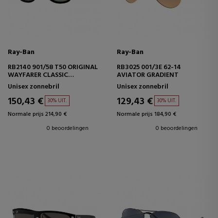
Ray-Ban
Ray-Ban
RB2140 901/58 T50 ORIGINAL
RB3025 001/3E 62-14
WAYFARER CLASSIC
AVIATOR GRADIENT
POLARIZED
Unisex zonnebril
Unisex zonnebril
150,43 €
129,43 €
30% UIT.
30% UIT.
Normale prijs 214,90 €
Normale prijs 184,90 €
0 beoordelingen
0 beoordelingen