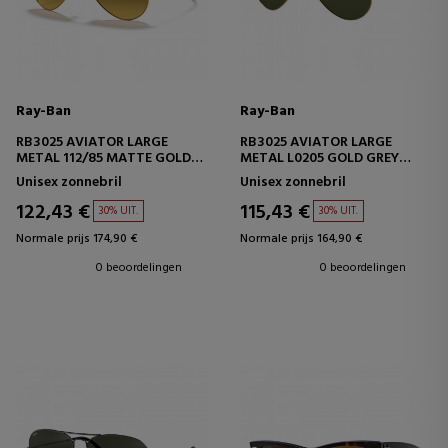
Ray-Ban
Ray-Ban
RB3025 AVIATOR LARGE
RB3025 AVIATOR LARGE
METAL 112/85 MATTE GOLD
METAL L0205 GOLD GREY
BROWN GRADIENT
GREEN
Unisex zonnebril
Unisex zonnebril
122,43 €
115,43 €
30% UIT.
30% UIT.
Normale prijs 174,90 €
Normale prijs 164,90 €
0 beoordelingen
0 beoordelingen