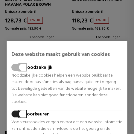
HAVANA POLAR BROWN
Unisex zonnebril
Unisex zonnebril
128,73 €
118,23 €
30% UIT.
30% UIT.
Normale prijs 183,90 €
Normale prijs 168,90 €
0 beoordelingen
1 beoordelingen
Deze website maakt gebruik van cookies
Noodzakelijk
Noodzakelijke cookies helpen een website bruikbaar te
maken door basisfuncties als paginanavigatie en toegang
tot beveiligde gedeelten van de website mogelijk te maken.
De website kan niet goed functioneren zonder deze
cookies.
Voorkeuren
Voorkeurscookies zorgen ervoor dat een website informatie
kan onthouden die van invloed is op het gedrag en de
Ray-Ban
Ray-Ban