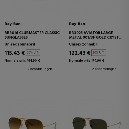
Ray-Ban
Ray-Ban
RB3016 CLUBMASTER CLASSIC
RB3025 AVIATOR LARGE
SUNGLASSES
METAL 001/3F GOLD CRYSTAL
GRADIENT LIGHT BLUE
Unisex zonnebril
Unisex zonnebril
115,43 €
122,43 €
30% UIT.
30% UIT.
Normale prijs 164,90 €
Normale prijs 174,90 €
2 beoordelingen
2 beoordelingen