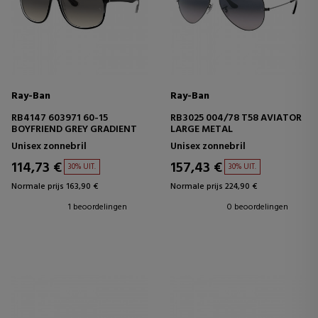
Ray-Ban
Ray-Ban
RB4147 603971 60-15
RB3025 004/78 T58 AVIATOR
BOYFRIEND GREY GRADIENT
LARGE METAL
Unisex zonnebril
Unisex zonnebril
114,73 €
157,43 €
30% UIT.
30% UIT.
Normale prijs 163,90 €
Normale prijs 224,90 €
1 beoordelingen
0 beoordelingen