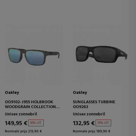
Oakley
Oakley
OO9102-J955 HOLBROOK
SUNGLASSES TURBINE
WOODGRAIN COLLECTION
OO9263
PRIZM DEEP WATER
Unisex zonnebril
Unisex zonnebril
POLARIZED
149,95 €
132,95 €
30% UIT.
30% UIT.
Normale prijs 213,90 €
Normale prijs 189,90 €