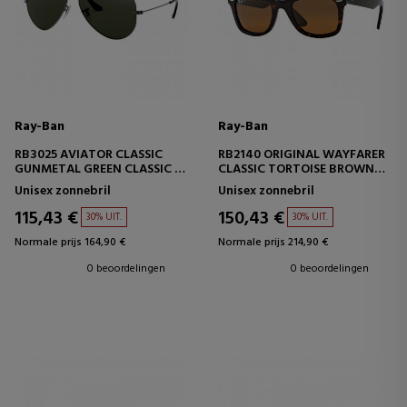
Ray-Ban
Ray-Ban
RB3025 AVIATOR CLASSIC
RB2140 ORIGINAL WAYFARER
GUNMETAL GREEN CLASSIC G-
CLASSIC TORTOISE BROWN
15
CLASSIC B-15
Unisex zonnebril
Unisex zonnebril
115,43 €
150,43 €
30% UIT.
30% UIT.
Normale prijs 164,90 €
Normale prijs 214,90 €
0 beoordelingen
0 beoordelingen