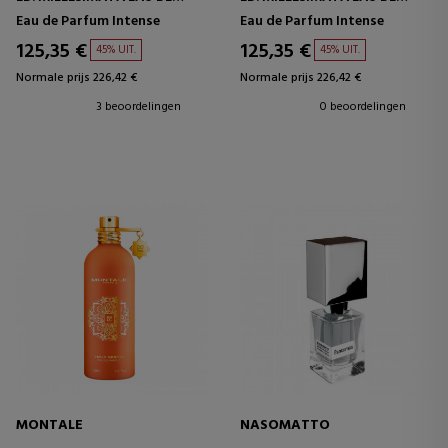
PARFUM INTENSE
PARFUM INTENSE
Eau de Parfum Intense
Eau de Parfum Intense
125,35 €
125,35 €
45% UIT.
45% UIT.
Normale prijs 226,42 €
Normale prijs 226,42 €
3 beoordelingen
0 beoordelingen
MONTALE
NASOMATTO