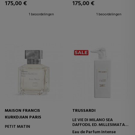
175,00 €
175,00 €
1 beoordelingen
1 beoordelingen
MAISON FRANCIS
TRUSSARDI
KURKDJIAN PARIS
LE VIE DI MILANO SEA
DAFFODIL ED. MILLESIMATA
PETIT MATIN
EAU DE PARFUM INTENSE
Eau de Parfum Intense