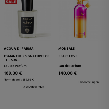
ACQUA DI PARMA
MONTALE
OSMANTHUS SIGNATURES OF
BEAST LOVE
THE SUN
EAU DE PARFUM
Eau de Parfum
Eau de Parfum
169,08 €
140,00 €
Normale prijs 259,82 €
0 beoordelingen
3 beoordelingen