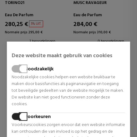
TORINO21
MUSC RAVAGEUR
Eau De Parfum
Eau de Parfum
280,25 €
284,00 €
5% UIT.
Normale prijs 295,00 €
Normale prijs 310,00 €
2 beoordelingen
0 beoordelingen
Deze website maakt gebruik van cookies
Noodzakelijk
Noodzakelijke cookies helpen een website bruikbaar te
maken door basisfuncties als paginanavigatie en toegang
tot beveiligde gedeelten van de website mogelijk te maken.
De website kan niet goed functioneren zonder deze
cookies.
Voorkeuren
Voorkeurscookies zorgen ervoor dat een website informatie
kan onthouden die van invloed is op het gedrag en de