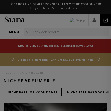
🌞 8€ KORTING OP ALLE ZONNEBRILLEN MET DE CODE SUN8 😎
2
days
15
hours
50
minutes
42
seconds
Wijzig
MENU
GRATIS VERZENDING BIJ BESTELLINGEN BOVEN 59€!
U BENT VIP EN GENIET VAN UW EXCLUSIEVE MERKEN
HOME
>
NICHEPARFUMERIE
NICHEPARFUMERIE
NICHE PARFUMS VOOR DAMES
NICHE PARFUMS VOOR HE