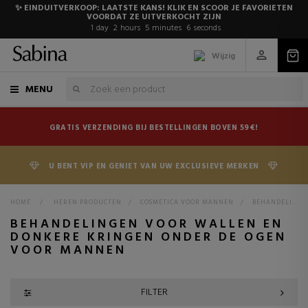
✨ EINDUITVERKOOP: LAATSTE KANS! KLIK EN SCOOR JE FAVORIETEN
VOORDAT ZE UITVERKOCHT ZIJN
1
day
2
hours
5
minutes
6
seconds
Wijzig
MENU
GRATIS VERZENDING BIJ BESTELLINGEN BOVEN 59€!
U BENT VIP EN GENIET VAN UW EXCLUSIEVE MERKEN
HOME
>
HEREN PRODUCTEN
>
COSMETICA VOOR MANNEN
>
BEHANDELINGEN VOOR MANNEN
BEHANDELINGEN VOOR WALLEN EN
DONKERE KRINGEN ONDER DE OGEN
VOOR MANNEN
FILTER