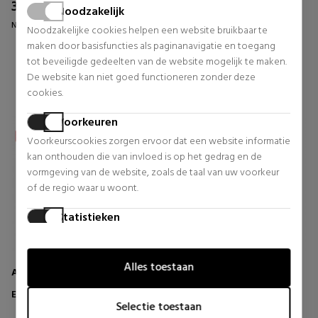
33,20 €
44,22 €
37% UIT.
34% UIT.
Noodzakelijk
Normale prijs 52,59 €
Normale prijs 66,50 €
Noodzakelijke cookies helpen een website bruikbaar te
maken door basisfuncties als paginanavigatie en toegang
1 beoordelingen
2 beoordelingen
tot beveiligde gedeelten van de website mogelijk te maken.
De website kan niet goed functioneren zonder deze
cookies.
Voorkeuren
Voorkeurscookies zorgen ervoor dat een website informatie
kan onthouden die van invloed is op het gedrag en de
vormgeving van de website, zoals de taal van uw voorkeur
of de regio waar u woont.
Statistieken
Statistische cookies helpen website-eigenaren te begrijpen
hoe bezoekers omgaan met websites door anoniem
Alles toestaan
informatie te verzamelen en te rapporteren.
ANNAYAKE
L'Occitane
EYE CONTOUR CREAM MEN
KOSTBARE IMMORTELLE
Marketing
OOGCONTOUR
Selectie toestaan
Marketingcookies worden gebruikt om bezoekers te volgen