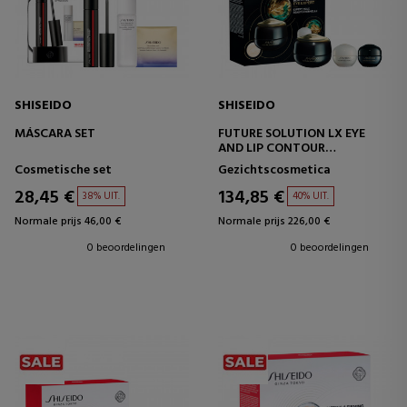
SHISEIDO
SHISEIDO
MÁSCARA SET
FUTURE SOLUTION LX EYE
AND LIP CONTOUR
REGENERATING CREAM SET
Cosmetische set
Gezichtscosmetica
28,45 €
134,85 €
38% UIT.
40% UIT.
Normale prijs 46,00 €
Normale prijs 226,00 €
0 beoordelingen
0 beoordelingen