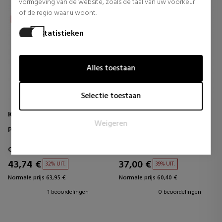
vormgeving van de website, zoals de taal van uw voorkeur
of de regio waar u woont.
Statistieken
Statistische cookies helpen website-eigenaren te begrijpen
hoe bezoekers omgaan met websites door anoniem
Alles toestaan
informatie te verzamelen en te rapporteren.
Marketing
Selectie toestaan
Marketingcookies worden gebruikt om bezoekers te volgen
wanneer ze verschillende websites bezoeken. Het doel is
KÉRASTASE
CLARINS
Weigeren
om advertenties weer te geven die relevant en aantrekkelijk
PREMIÈRE DISCOVERY SET
ESSENTIELS DÉMAQUILLAGE
zijn voor de individuele gebruiker en daardoor waardevoller
SET
zijn voor uitgevers en externe adverteerders.
Cosmetische set
Gezichtscosmetica
43,74 €
37,00 €
32% UIT.
39% UIT.
Normale prijs 63,95 €
Normale prijs 60,40 €
1 beoordelingen
0 beoordelingen