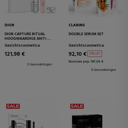
DIOR
CLARINS
DIOR CAPTURE RITUAL
DOUBLE SERUM SET
HOOGWAARDIGE ANTI-
VEROUDERINGSCORRECTIE
Gezichtscosmetica
Gezichtscosmetica
121,98 €
92,10 €
37% UIT.
Normale prijs 147,00 €
0 beoordelingen
0 beoordelingen