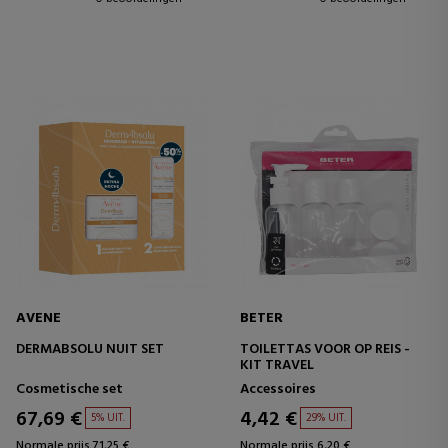
AVENE
BETER
DERMABSOLU NUIT SET
TOILETTAS VOOR OP REIS -
KIT TRAVEL
Cosmetische set
Accessoires
67,69 €
4,42 €
5% UIT.
29% UIT.
Normale prijs 71,25 €
Normale prijs 6,20 €