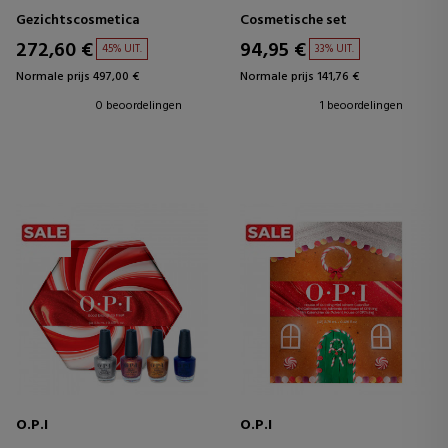
ESTUCHE
Gezichtscosmetica
Cosmetische set
272,60 €
94,95 €
45% UIT.
33% UIT.
Normale prijs 497,00 €
Normale prijs 141,76 €
0 beoordelingen
1 beoordelingen
O.P.I
O.P.I