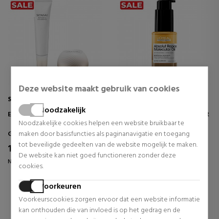
Deze website maakt gebruik van cookies
SENSAI
LOREAL PROFESSIONNEL
Noodzakelijk
EYE TREATMENT SET
ABSOLUT REPAIR MOLECULAR
HAARHERSTELLENDE OLIE
Noodzakelijke cookies helpen een website bruikbaar te
Gezichtscosmetica
Cosmetische set
maken door basisfuncties als paginanavigatie en toegang
tot beveiligde gedeelten van de website mogelijk te maken.
196,68 €
18,60 €
29% UIT.
37% UIT.
De website kan niet goed functioneren zonder deze
Normale prijs 277,50 €
Normale prijs 29,39 €
cookies.
0 beoordelingen
0 beoordelingen
Voorkeuren
Voorkeurscookies zorgen ervoor dat een website informatie
kan onthouden die van invloed is op het gedrag en de