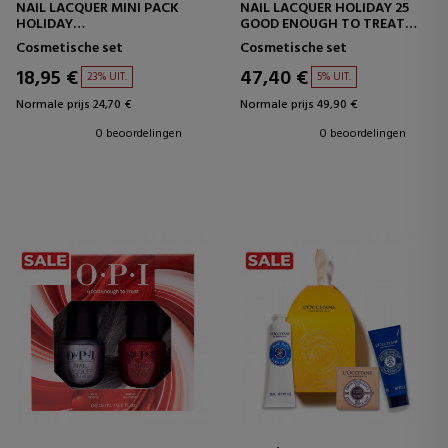
NAIL LACQUER MINI PACK
NAIL LACQUER HOLIDAY 25
HOLIDAY
GOOD ENOUGH TO TREAT
NAGELLAKSET
NAGELLAKSET
Cosmetische set
Cosmetische set
18,95 €
47,40 €
23% UIT.
5% UIT.
Normale prijs 24,70 €
Normale prijs 49,90 €
0 beoordelingen
0 beoordelingen