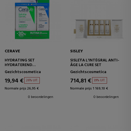
CERAVE
SISLEY
HYDRATING SET
SISLEŸA L'INTÉGRAL ANTI-
HYDRATEREND
ÂGE LA CURE SET
REINIGINGSPAKKET
Gezichtscosmetica
Gezichtscosmetica
19,94 €
714,81 €
26% UIT.
39% UIT.
Normale prijs 26,95 €
Normale prijs 1 169,10 €
0 beoordelingen
0 beoordelingen