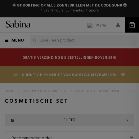
🌞 8€ KORTING OP ALLE ZONNEBRILLEN MET DE CODE SUN8 😎
1
day
9
hours
55
minutes
0
seconds
Wijzig
MENU
GRATIS VERZENDING BIJ BESTELLINGEN BOVEN 59€!
U BENT VIP EN GENIET VAN UW EXCLUSIEVE MERKEN
HOME
>
VROUWELIJKE PRODUCTEN
>
COSMETICA VOOR VROUWEN
>
COSMETISCHE SET
COSMETISCHE SET
FILTER