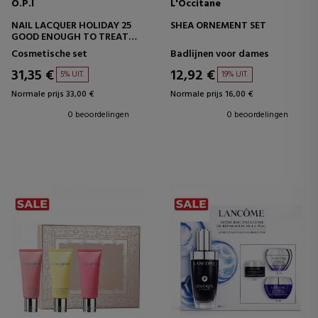
O.P.I
L'Occitane
NAIL LACQUER HOLIDAY 25
SHEA ORNEMENT SET
GOOD ENOUGH TO TREAT
NAGELLAKSET
Cosmetische set
Badlijnen voor dames
31,35 €
12,92 €
5% UIT.
19% UIT.
Normale prijs 33,00 €
Normale prijs 16,00 €
0 beoordelingen
0 beoordelingen