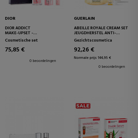
DIOR
GUERLAIN
DIOR ADDICT
ABEILLE ROYALE CREAM SET
MAKE-UPSET -
JEUGDHERSTEL ANTI-
HYDRATERENDE
VEROUDERINGSRITUEEL
Cosmetische set
Gezichtscosmetica
LIPPENBALSEM EN LIPPENOLIE
75,85 €
92,26 €
Normale prijs 144,95 €
0 beoordelingen
0 beoordelingen