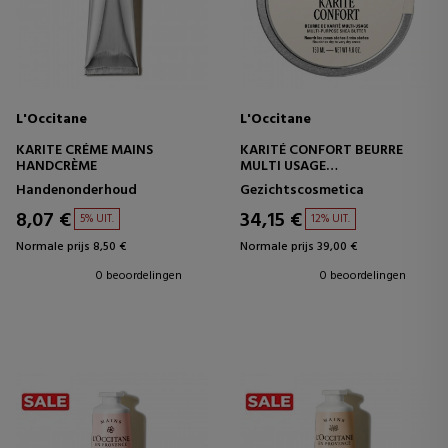
L'Occitane
L'Occitane
KARITE CRÉME MAINS
KARITÉ CONFORT BEURRE
HANDCRÈME
MULTI USAGE
PURE MULTIFUNCTIONELE
Handenonderhoud
Gezichtscosmetica
SHEABOTER
8,07 €
34,15 €
5% UIT.
12% UIT.
Normale prijs 8,50 €
Normale prijs 39,00 €
0 beoordelingen
0 beoordelingen