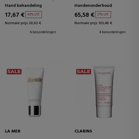
HERSTELLENDE HANDCRÈME
Hand behandeling
Handenonderhoud
17,67 €
65,58 €
42% UIT.
37% UIT.
Normale prijs 30,63 €
Normale prijs 103,46 €
6 beoordelingen
4 beoordelingen
LA MER
CLARINS