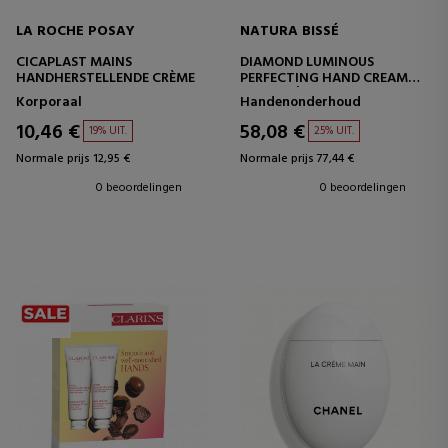
LA ROCHE POSAY
NATURA BISSÉ
CICAPLAST MAINS
DIAMOND LUMINOUS
HANDHERSTELLENDE CRÈME
PERFECTING HAND CREAM
HANDCRÈME
Korporaal
Handenonderhoud
10,46 €
58,08 €
19% UIT.
25% UIT.
Normale prijs 12,95 €
Normale prijs 77,44 €
0 beoordelingen
0 beoordelingen