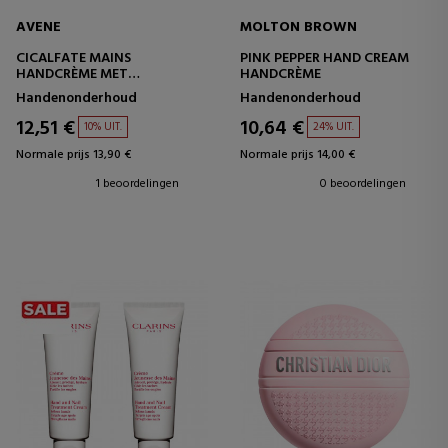
AVENE
MOLTON BROWN
CICALFATE MAINS
PINK PEPPER HAND CREAM
HANDCRÈME MET
HANDCRÈME
HERSTELLENDE WERKING
Handenonderhoud
Handenonderhoud
VOOR DE HUIDBARRIÈRE
12,51 €
10,64 €
10% UIT.
24% UIT.
Normale prijs 13,90 €
Normale prijs 14,00 €
1 beoordelingen
0 beoordelingen