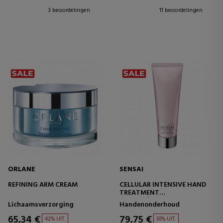
3 beoordelingen
11 beoordelingen
ORLANE
SENSAI
REFINING ARM CREAM
CELLULAR INTENSIVE HAND
TREATMENT
HANDCRÈME
Lichaamsverzorging
Handenonderhoud
65,34 €
79,75 €
42% UIT.
30% UIT.