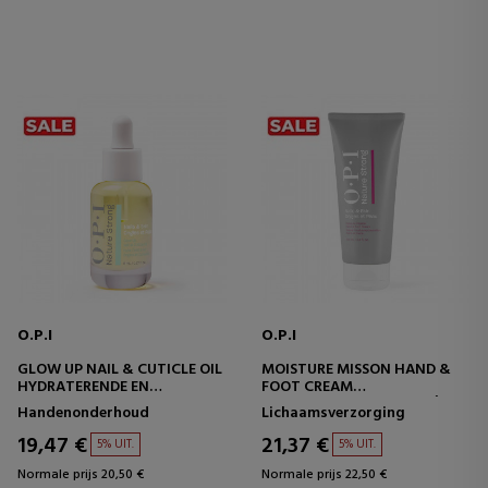
O.P.I
O.P.I
GLOW UP NAIL & CUTICLE OIL
MOISTURE MISSON HAND &
HYDRATERENDE EN
FOOT CREAM
HERSTELLENDE OLIE
RIJKE HYDRATERENDE CRÈME
Handenonderhoud
Lichaamsverzorging
VOOR VOETEN EN HANDEN
19,47 €
21,37 €
5% UIT.
5% UIT.
Normale prijs 20,50 €
Normale prijs 22,50 €