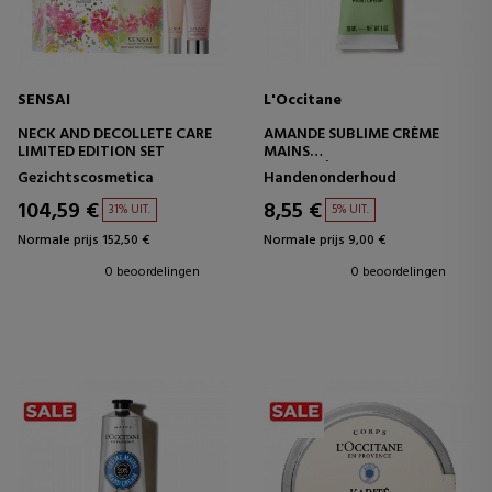
SENSAI
L'Occitane
NECK AND DECOLLETE CARE
AMANDE SUBLIME CRÈME
LIMITED EDITION SET
MAINS
HANDCRÈME
Gezichtscosmetica
Handenonderhoud
104,59 €
8,55 €
31% UIT.
5% UIT.
Normale prijs 152,50 €
Normale prijs 9,00 €
0 beoordelingen
0 beoordelingen