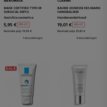
IBEROMASK
CLARINS
MASK CERTIFIED TYPE IIR
BAUME JEUNESSE DES MAINS
SURGICAL 50PCS
HANDBALSEM
Gezichtscosmetica
Handenonderhoud
5,95 €
19,01 €
70% UIT.
36% UIT.
Normale prijs 19,90 €
Normale prijs 29,83 €
1 beoordelingen
4 beoordelingen