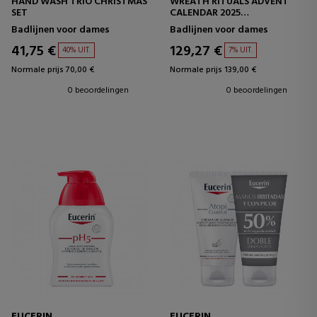
HAND WASH TRIO CHRISTMAS
WREATH RITUALS ADVENT
SET
CALENDAR 2025
ADVENTSKALENDER
Badlijnen voor dames
Badlijnen voor dames
41,75 €
129,27 €
40% UIT.
7% UIT.
Normale prijs 70,00 €
Normale prijs 139,00 €
0 beoordelingen
0 beoordelingen
EUCERIN
EUCERIN