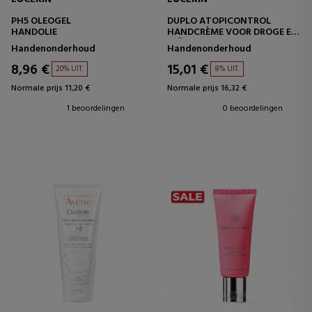
PH5 OLEOGEL
DUPLO ATOPICONTROL
HANDOLIE
HANDCRÈME VOOR DROGE EN
GEÏRRITEERDE HUID
Handenonderhoud
Handenonderhoud
8,96 €
15,01 €
20% UIT.
8% UIT.
Normale prijs 11,20 €
Normale prijs 16,32 €
1 beoordelingen
0 beoordelingen