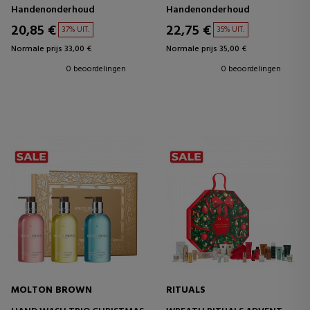
HANDLOTION
Handenonderhoud
Handenonderhoud
20,85 €
22,75 €
37% UIT.
35% UIT.
Normale prijs 33,00 €
Normale prijs 35,00 €
0 beoordelingen
0 beoordelingen
MOLTON BROWN
RITUALS