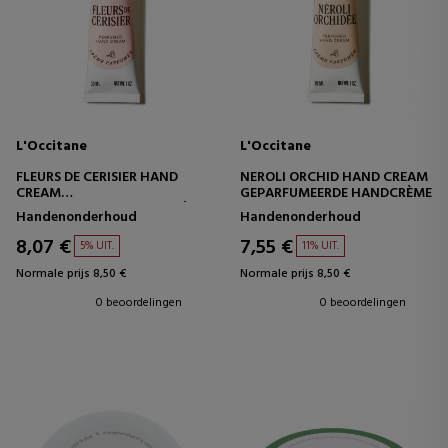
L'Occitane
L'Occitane
FLEURS DE CERISIER HAND
NEROLI ORCHID HAND CREAM
CREAM
GEPARFUMEERDE HANDCRÈME
GEPARFUMEERDE HANDCRÈME
Handenonderhoud
Handenonderhoud
8,07 €
7,55 €
5% UIT.
11% UIT.
Normale prijs 8,50 €
Normale prijs 8,50 €
0 beoordelingen
0 beoordelingen