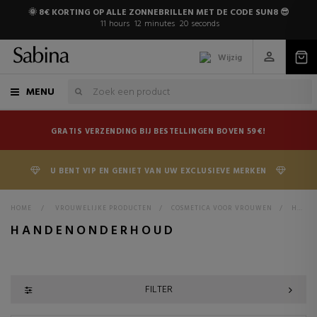
🌞 8€ KORTING OP ALLE ZONNEBRILLEN MET DE CODE SUN8 😎
11
hours
12
minutes
19
seconds
Wijzig
MENU
GRATIS VERZENDING BIJ BESTELLINGEN BOVEN 59€!
U BENT VIP EN GENIET VAN UW EXCLUSIEVE MERKEN
HOME
>
VROUWELIJKE PRODUCTEN
>
COSMETICA VOOR VROUWEN
>
HANDENONDERHOUD
HANDENONDERHOUD
FILTER