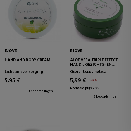
EJOVE
EJOVE
HAND AND BODY CREAM
ALOE VERA TRIPLE EFFECT
HAND-, GEZICHTS- EN
LICHAAMSCRÈME
Lichaamsverzorging
Gezichtscosmetica
5,95 €
5,99 €
25% UIT.
Normale prijs 7,95 €
3 beoordelingen
5 beoordelingen