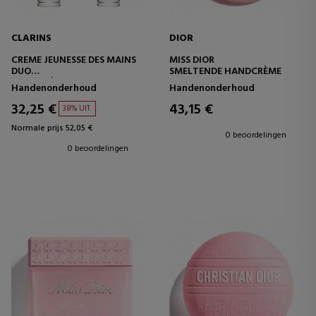
CLARINS
DIOR
CREME JEUNESSE DES MAINS
MISS DIOR
DUO
SMELTENDE HANDCRÈME
HANDCRÈME
Handenonderhoud
Handenonderhoud
32,25 €
43,15 €
38% UIT.
Normale prijs 52,05 €
0 beoordelingen
0 beoordelingen