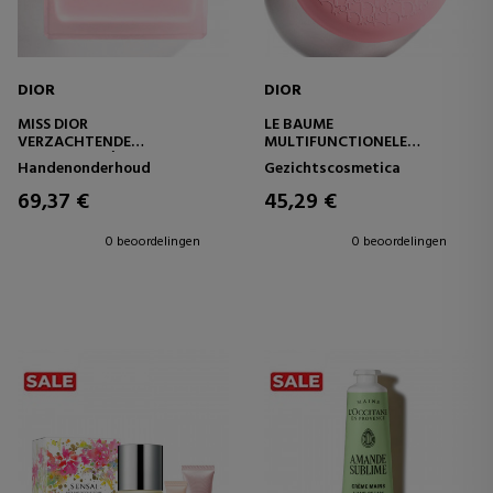
DIOR
DIOR
MISS DIOR
LE BAUME
VERZACHTENDE
MULTIFUNCTIONELE
LICHAAMSCRÈME
HERSTELLENDE BALSEM VOOR
Handenonderhoud
Gezichtscosmetica
HANDEN, LIPPEN EN LICHAAM
69,37 €
45,29 €
0 beoordelingen
0 beoordelingen