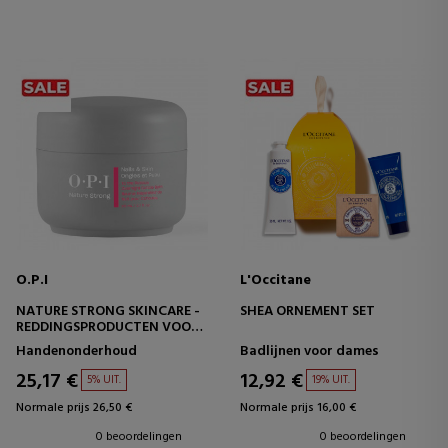
O.P.I
L'Occitane
NATURE STRONG SKINCARE -
SHEA ORNEMENT SET
REDDINGSPRODUCTEN VOOR
DE NACHT
Handenonderhoud
Badlijnen voor dames
NAGELRIEMHERSTELLENDE
BALSEM
25,17 €
12,92 €
5% UIT.
19% UIT.
Normale prijs 26,50 €
Normale prijs 16,00 €
0 beoordelingen
0 beoordelingen