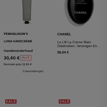
PENHALIGON'S
CHANEL
LUNA HANDCRÈME
Le Lift La Crème Main
Gladmaken, Verenigen En
Opnieuw Verdichten
Handenonderhoud
56,04 €
30,40 €
5% UIT.
Normale prijs 32,00 €
0 beoordelingen