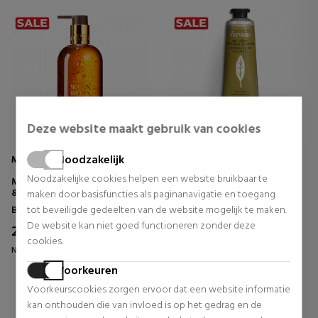
Deze website maakt gebruik van cookies
Noodzakelijk
MOLTON BROWN
L'Occitane
Noodzakelijke cookies helpen een website bruikbaar te
MESMERISING OUDH ACCORD
VERBENA HANDCRÈME
& GOLD FINE LIQUID HAND
maken door basisfuncties als paginanavigatie en toegang
WASH
Badlijnen voor dames
Handenonderhoud
tot beveiligde gedeelten van de website mogelijk te maken.
HANDZEEP
De website kan niet goed functioneren zonder deze
21,37 €
7,91 €
29% UIT.
33% UIT.
cookies.
Normale prijs 30,00 €
Normale prijs 11,89 €
Voorkeuren
0 beoordelingen
0 beoordelingen
Voorkeurscookies zorgen ervoor dat een website informatie
kan onthouden die van invloed is op het gedrag en de