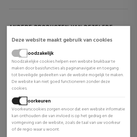
ANDERE PRODUCTEN VAN DEZELFDE
CATEGORIE
Deze website maakt gebruik van cookies
Noodzakelijk
Noodzakelijke cookies helpen een website bruikbaar te
maken door basisfuncties als paginanavigatie en toegang
tot beveiligde gedeelten van de website mogelijk te maken.
De website kan niet goed functioneren zonder deze
cookies.
Voorkeuren
Voorkeurscookies zorgen ervoor dat een website informatie
CHANEL
CHANEL
kan onthouden die van invloed is op het gedrag en de
Coco Mademoiselle Milde
Coco Mademoiselle Twist
vormgeving van de website, zoals de taal van uw voorkeur
Geparfumeerde Zeep
And Spray Navulset – Eau
of de regio waar u woont.
De Toilette
30,40 €
85,60 €