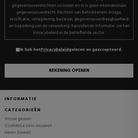
gegevensoverdrachten voorzien en er is geen internationale
gegevensoverdracht. Rechten van betrokkenen: inzage,
rectificatie, verwijdering, bezwaar, gegevensoverdraagbaarheid
en beperking van de verwerking. Aanvullende informatie: zie het
Privacybeleid in de betreffende sectie.
Ik heb het
Privacybeleid
gelezen en geaccepteerd.
REKENING OPENEN
INFORMATIE
CATEGORIEËN
Vrouw geuren
Cosmetica voor vrouwen
Heren Geuren