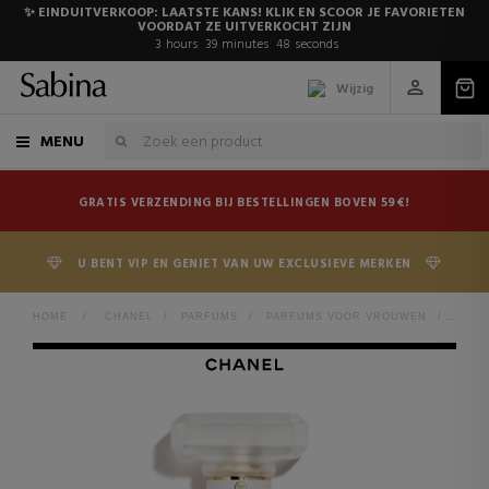
✨ EINDUITVERKOOP: LAATSTE KANS! KLIK EN SCOOR JE FAVORIETEN
VOORDAT ZE UITVERKOCHT ZIJN
3
hours
39
minutes
48
seconds
Wijzig
MENU
GRATIS VERZENDING BIJ BESTELLINGEN BOVEN 59€!
U BENT VIP EN GENIET VAN UW EXCLUSIEVE MERKEN
HOME
>
CHANEL
>
PARFUMS
>
PARFUMS VOOR VROUWEN
>
COCO