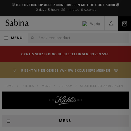
🌞 8€ KORTING OP ALLE ZONNEBRILLEN MET DE CODE SUN8 😎
2
days
5
hours
28
minutes
8
seconds
Wijzig
MENU
GRATIS VERZENDING BIJ BESTELLINGEN BOVEN 59€!
U BENT VIP EN GENIET VAN UW EXCLUSIEVE MERKEN
HOME
>
KIEHL'S
>
MENU
>
LICHAAM
>
SPECIFIEKE BEHANDELINGEN
MENU