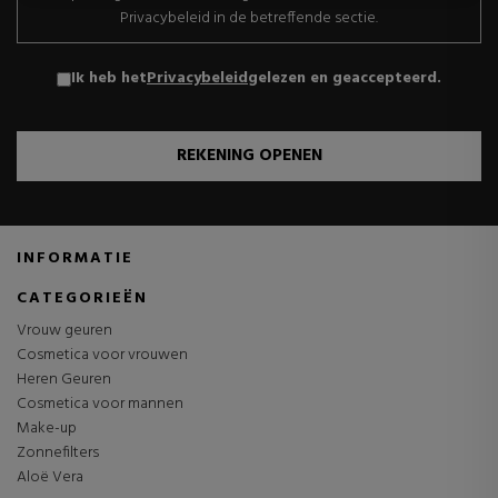
Privacybeleid in de betreffende sectie.
Ik heb het
Privacybeleid
gelezen en geaccepteerd.
REKENING OPENEN
INFORMATIE
CATEGORIEËN
Vrouw geuren
Cosmetica voor vrouwen
Heren Geuren
Cosmetica voor mannen
Make-up
Zonnefilters
Aloë Vera