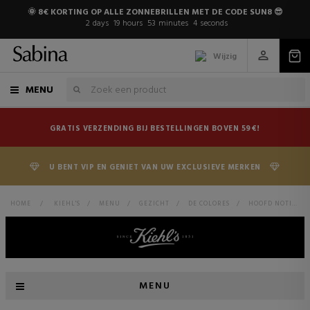
🌞 8€ KORTING OP ALLE ZONNEBRILLEN MET DE CODE SUN8 😎
2
days
19
hours
53
minutes
4
seconds
Wijzig
MENU
GRATIS VERZENDING BIJ BESTELLINGEN BOVEN 59€!
U BENT VIP EN GENIET VAN UW EXCLUSIEVE MERKEN
HOME
>
KIEHL'S
>
MENU
>
GEZICHT
>
DE COLORES
>
HOOFD NOTITIE
MENU