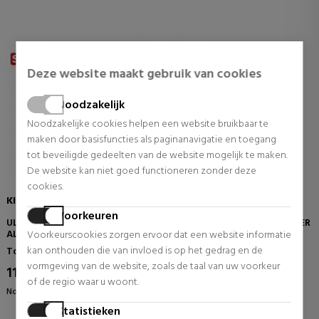
Deze website maakt gebruik van cookies
Noodzakelijk
Noodzakelijke cookies helpen een website bruikbaar te
maken door basisfuncties als paginanavigatie en toegang
tot beveiligde gedeelten van de website mogelijk te maken.
De website kan niet goed functioneren zonder deze
cookies.
KIEHL'S
KIEHL'S
Voorkeuren
ULTRA FACIAL TONER
ULTRA FACIAL OIL-FREE TONER
ALCOHOLVRIJE
GEZICHTSTONER
Voorkeurscookies zorgen ervoor dat een website informatie
GEZICHTSREINIGER
kan onthouden die van invloed is op het gedrag en de
Tonisch
Gezicht Tonic
vormgeving van de website, zoals de taal van uw voorkeur
11,65 €
15,77 €
42% UIT.
42% UIT.
of de regio waar u woont.
Normale prijs 19,92 €
Normale prijs 27,42 €
Statistieken
1 beoordelingen
1 beoordelingen