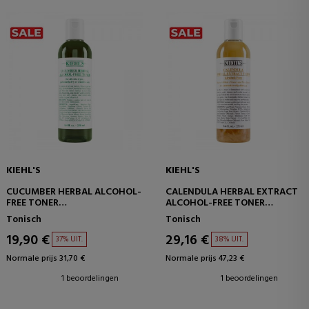
KIEHL'S
KIEHL'S
CUCUMBER HERBAL ALCOHOL-
CALENDULA HERBAL EXTRACT
FREE TONER
ALCOHOL-FREE TONER
GEZICHTSTONER
GEZICHTSTONER
Tonisch
Tonisch
19,90 €
29,16 €
37% UIT.
38% UIT.
Normale prijs 31,70 €
Normale prijs 47,23 €
1 beoordelingen
1 beoordelingen