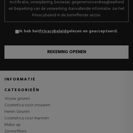
rectificatie, verwijdering, bezwaar, gegevensoverdraagbaarheid
en beperking van de verwerking. Aanvullende informatie: zie het
Privacybeleid in de betreffende sectie.
Ik heb het
Privacybeleid
gelezen en geaccepteerd.
REKENING OPENEN
INFORMATIE
CATEGORIEËN
Vrouw geuren
Cosmetica voor vrouwen
Heren Geuren
Cosmetica voor mannen
Make-up
Zonnefilters