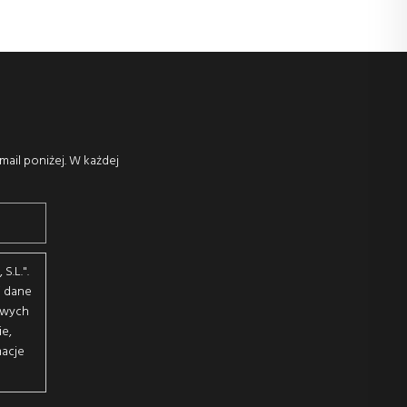
mail poniżej. W każdej
S.L.".
j dane
owych
ie,
macje