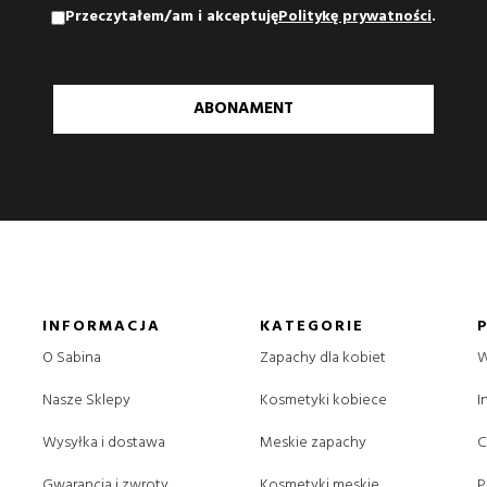
Przeczytałem/am i akceptuję
Politykę prywatności
.
ABONAMENT
INFORMACJA
KATEGORIE
O Sabina
Zapachy dla kobiet
W
Nasze Sklepy
Kosmetyki kobiece
I
Wysyłka i dostawa
Meskie zapachy
C
Gwarancja i zwroty
Kosmetyki meskie
P