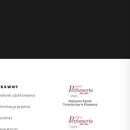
PRAWNY
arunki użytkowania
nformacja prawna
ookies
rywatność