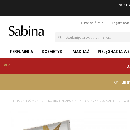
🌞 8€
O naszej firmie
Często zad
PERFUMERIA
KOSMETYKI
MAKIJAŻ
PIELĘGNACJA W
VIP
D
JES
STRONA GŁÓWNA
>
KOBIECE PRODUKTY
>
ZAPACHY DLA KOBIET
>
ZES