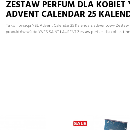
ZESTAW PERFUM DLA KOBIET 
ADVENT CALENDAR 25 KALE
Ta kombinacja YSL Advent Calendar 25 Kalendarz adwentowy Zestaw pe
produktów wśród YVES SAINT LAURENT Zestaw perfum dla kobiet i in