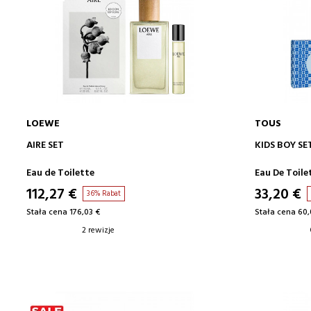
LOEWE
TOUS
DODAJ DO KOSZYKA
AIRE SET
KIDS BOY SE
Eau de Toilette
Eau De Toile
112,27 €
33,20 €
36% Rabat
Stała cena 176,03 €
Stała cena 60,
2 rewizje