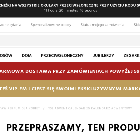
 ZNIŻKI NA WSZYSTKIE OKULARY PRZECIWSŁONECZNE PRZY UŻYCIU KODU S
11
hours
20
minutes
15
seconds
awane pytania
Spersonalizowane porady
Status mojego zamówienia
Skl
ŁOSÓW
DOM
PRZECIWSŁONECZNY
JUBILERZY
ZEGARK
ARMOWA DOSTAWA PRZY ZAMÓWIENIACH POWYŻEJ 59
TEŚ VIP-EM I CIESZ SIĘ SWOIMI EKSKLUZYWNYMI MAR
TAW PERFUM DLA KOBIET
>
YSL ADVENT CALENDAR 25 KALENDARZ ADWENTOWY
PRZEPRASZAMY, TEN PRODUK