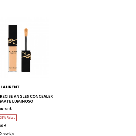
 LAURENT
DODAJ DO KOSZYKA
PRECISE ANGLES CONCEALER
 MATE LUMINOSO
aurent
33% Rabat
86 €
0 rewizje