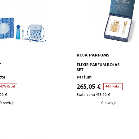
ROJA PARFUMS
DODAJ DO KOSZYKA
DODAJ DO KOSZYK
T
ELIXIR PARFUM ROJAS
SET
tte
Parfum
265,05 €
45% Rabat
44% Rabat
08 €
Stała cena 475,00 €
0 rewizje
0 rewizje