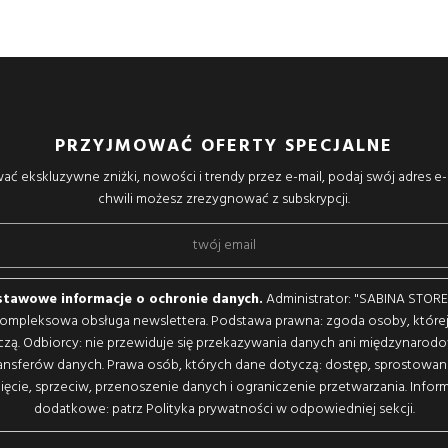
PRZYJMOWAĆ OFERTY SPECJALNE
ać ekskluzywne zniżki, nowości i trendy przez e-mail, podaj swój adres e-
chwili możesz zrezygnować z subskrypcji.
tawowe informacje o ochronie danych.
Administrator: "SABINA STORE, 
kompleksowa obsługa newslettera. Podstawa prawna: zgoda osoby, które
czą. Odbiorcy: nie przewiduje się przekazywania danych ani międzynarod
ansferów danych. Prawa osób, których dane dotyczą: dostęp, sprostowan
ięcie, sprzeciw, przenoszenie danych i ograniczenie przetwarzania. Infor
dodatkowe: patrz Polityka prywatności w odpowiedniej sekcji.