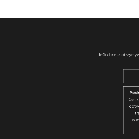
Jeśli chcesz otrzymyw
Pods
Cel: 
doty
tr
usun