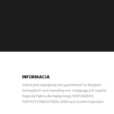
INFORMACJA
Sabina jest największą siecią perfumerii na Wyspach
Kanaryjskich i jest laureatką m.in. następujących nagród
Nagroda Piękna dla Najlepszego PERFUMENTA
TURYSTYCZNEGO ROKU 2018 na poziomie krajowym