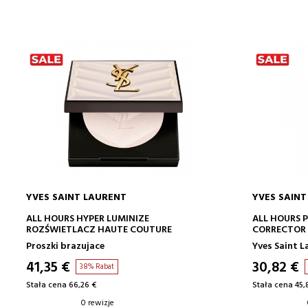
YVES SAINT LAURENT
YVES SAINT
DODAJ DO KOSZYKA
ALL HOURS HYPER LUMINIZE
ALL HOURS 
ROZŚWIETLACZ HAUTE COUTURE
CORRECTOR
Proszki brazujace
Yves Saint L
41,35 €
30,82 €
38% Rabat
Stała cena 66,26 €
Stała cena 45,
0 rewizje