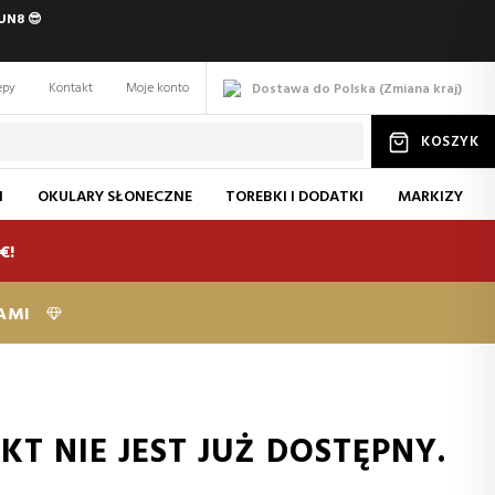
UN8 😎
epy
Kontakt
Moje konto
Dostawa do Polska
(
Zmiana
kraj
)
KOSZYK
I
OKULARY SŁONECZNE
TOREBKI I DODATKI
MARKIZY
€!
KAMI
T NIE JEST JUŻ DOSTĘPNY.