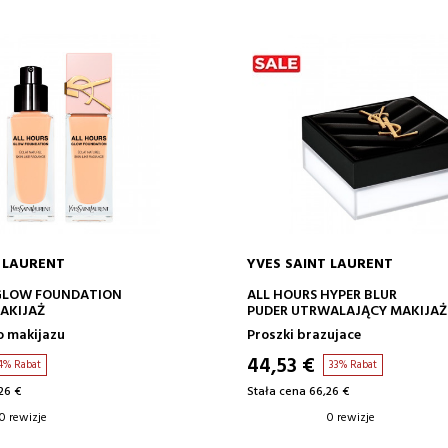
 LAURENT
YVES SAINT LAURENT
DODAJ DO KOSZYKA
DODAJ DO KOSZYK
GLOW FOUNDATION
ALL HOURS HYPER BLUR
AKIJAŻ
PUDER UTRWALAJĄCY MAKIJAŻ
 makijazu
Proszki brazujace
44,53 €
4% Rabat
33% Rabat
26 €
Stała cena 66,26 €
0 rewizje
0 rewizje