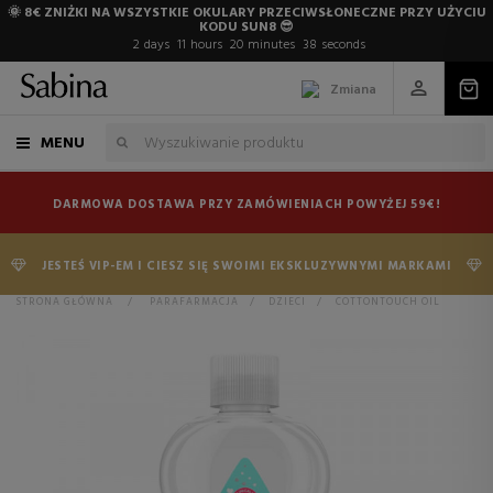
🌞 8€ ZNIŻKI NA WSZYSTKIE OKULARY PRZECIWSŁONECZNE PRZY UŻYCIU
KODU SUN8 😎
2
days
11
hours
20
minutes
38
seconds
Zmiana
MENU
DARMOWA DOSTAWA PRZY ZAMÓWIENIACH POWYŻEJ 59€!
JESTEŚ VIP-EM I CIESZ SIĘ SWOIMI EKSKLUZYWNYMI MARKAMI
STRONA GŁÓWNA
>
PARAFARMACJA
>
DZIECI
>
COTTONTOUCH OIL