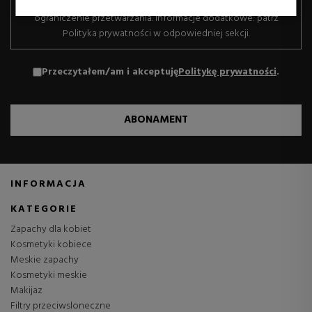
sprostowanie, usunięcie, sprzeciw, przenoszenie danych i
wartościowe dla wydawców i zewnętrznych
ograniczenie przetwarzania. Informacje dodatkowe: patrz
reklamodawców.
Polityka prywatności w odpowiedniej sekcji.
Przeczytałem/am i akceptuję
Politykę prywatności
.
ABONAMENT
INFORMACJA
KATEGORIE
Zapachy dla kobiet
Kosmetyki kobiece
Meskie zapachy
Kosmetyki meskie
Makijaz
Filtry przeciwsloneczne