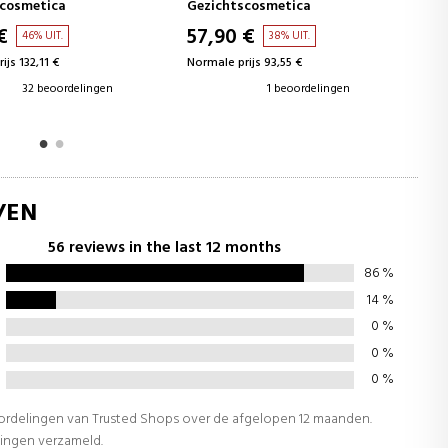
scosmetica
Gezichtscosmetica
 €
44,39 €
38% UIT.
45% UIT.
ijs 93,55 €
Normale prijs 80,43 €
1 beoordelingen
1 beoordelingen
/EN
56 reviews in the last 12 months
86
%
14
%
0
%
0
%
0
%
oordelingen van Trusted Shops over de afgelopen 12 maanden.
lingen verzameld.