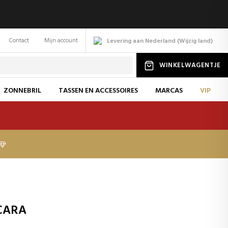
Contact
Mijn account
Levering aan Nederland
(
Wijzig
land
)
WINKELWAGENTJE
ZONNEBRIL
TASSEN EN ACCESSOIRES
MARCAS
VIP
CARA