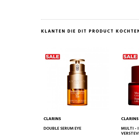
KLANTEN DIE DIT PRODUCT KOCHTE
CLARINS
CLARINS
NKELWAGEN
IN WINKELWAGEN
EYE
MULTI - INTENSIVE JOUR
CRYO-FL
VERSTEVIGENDE DAGCRÈME -
ANTI-AG
VERSTEVIGT DE DROGE HUID
BEHAND