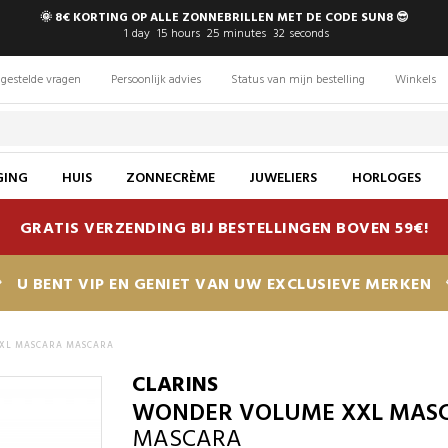
🌞 8€ KORTING OP ALLE ZONNEBRILLEN MET DE CODE SUN8 😎
1
day
15
hours
25
minutes
31
seconds
gestelde vragen
Persoonlijk advies
Status van mijn bestelling
Winkels
GING
HUIS
ZONNECRÈME
JUWELIERS
HORLOGES
GRATIS VERZENDING BIJ BESTELLINGEN BOVEN 59€!
U BENT VIP EN GENIET VAN UW EXCLUSIEVE MERKEN
XL MASCARA MASCARA
CLARINS
WONDER VOLUME XXL MAS
MASCARA