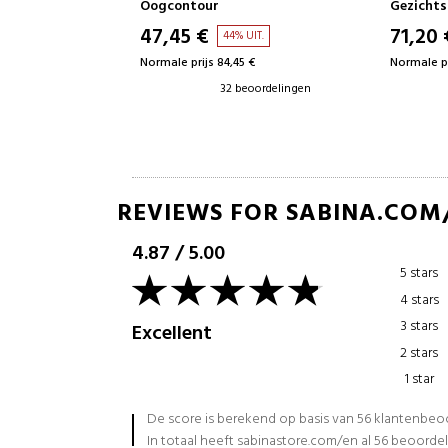
Gezichtscosmetica
Gezicht
71,20 €
57,90
 UIT.
46% UIT.
5 €
Normale prijs 132,11 €
Normale pr
beoordelingen
32 beoordelingen
REVIEWS FOR SABINA.COM
4.87
/
5.00
5 stars
4 stars
3 stars
Excellent
2 stars
1 star
De score is berekend op basis van 56 klantenbe
In totaal heeft sabinastore.com/en al 56 beoorde