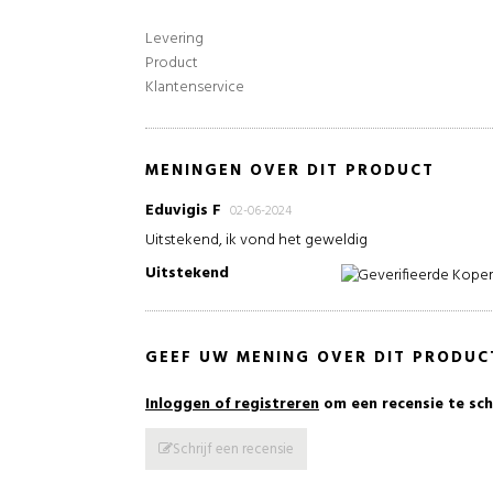
Levering
Product
Klantenservice
MENINGEN OVER DIT PRODUCT
Eduvigis F
02-06-2024
Uitstekend, ik vond het geweldig
Uitstekend
Geverifieerde Kope
GEEF UW MENING OVER DIT PRODUC
Inloggen of registreren
om een recensie te sch
Schrijf een recensie