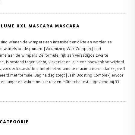
€
OLUME XXL MASCARA MASCARA
assing winnen de wimpers aan intensiteit en dikte en worden ze
 de wortels tot de punten. [Volumizing Wax Complex] met
ume aan de wimpers. De formule, rijk aan verzadigde zwarte
n, is bestand tegen vocht, vlekt niet en is in een oogwenk verwijderd.
s, zonder kleurstoffen, helpt het volume te maximaliseren dankzij de 3
egneerd met formule. Dag na dag zorgt [Lash Boosting Complex] ervoor
er langer en volumineuzer uitzien. *Klinische test uitgevoerd bij 33
 CATEGORIE