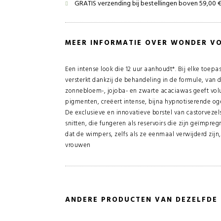
GRATIS verzending bij bestellingen boven 59,00 
MEER INFORMATIE OVER WONDER V
Een intense look die 12 uur aanhoudt*. Bij elke toep
versterkt dankzij de behandeling in de formule, van
zonnebloem-, jojoba- en zwarte acaciawas geeft vol
pigmenten, creëert intense, bijna hypnotiserende oge
De exclusieve en innovatieve borstel van castorvezel
snitten, die fungeren als reservoirs die zijn geïmpr
dat de wimpers, zelfs als ze eenmaal verwijderd zijn, 
vrouwen
ANDERE PRODUCTEN VAN DEZELFDE