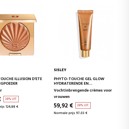
SISLEY
IN WINKELWAGEN
IN WINKELWAGEN
TOUCHE GEL GLOW
L'ORCHIDÉE HIGHLIGHTER
RENDE EN
VERHELDERENDE POEDERGEL
MENDE BEHANDELING
rengende crèmes voor
Verlichter
E-UP
77,11 €
38% UIT.
€
38% UIT.
Normale prijs 124,88 €
ijs 97,03 €