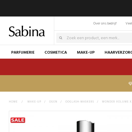
Over ons bedrijf
Veel
PARFUMERIE
COSMETICA
MAKE-UP
HAARVERZOR
HOME
>
MAKE-UP
>
OGEN
>
OOGLASH-MASKERS
>
WONDER VOLUME X