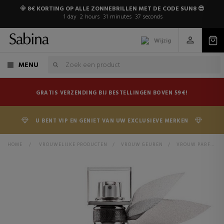
🌞 8€ KORTING OP ALLE ZONNEBRILLEN MET DE CODE SUN8 😎
1
day
2
hours
31
minutes
37
seconds
Wijzig
MENU
GRATIS VERZENDING BIJ BESTELLINGEN BOVEN 59€!
U BENT VIP EN GENIET VAN UW EXCLUSIEVE MERKEN
HOME
>
VROUWELIJKE PRODUCTEN
>
VROUW GEUREN
>
VROUW PARFUMS