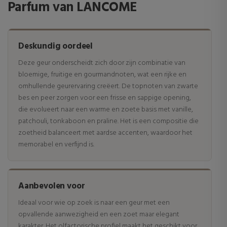
Parfum van LANCOME
Deskundig oordeel
Deze geur onderscheidt zich door zijn combinatie van
bloemige, fruitige en gourmandnoten, wat een rijke en
omhullende geurervaring creëert. De topnoten van zwarte
bes en peer zorgen voor een frisse en sappige opening,
die evolueert naar een warme en zoete basis met vanille,
patchouli, tonkaboon en praline. Het is een compositie die
zoetheid balanceert met aardse accenten, waardoor het
memorabel en verfijnd is.
Aanbevolen voor
Ideaal voor wie op zoek is naar een geur met een
opvallende aanwezigheid en een zoet maar elegant
karakter. Het olfactorische profiel maakt het geschikt voor