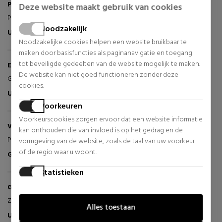
Pascale L
09-06-2026
Deze website maakt gebruik van cookies
Perfect
Noodzakelijk
Uitstekend
Geverifieerde Koper
Noodzakelijke cookies helpen een website bruikbaar te
maken door basisfuncties als paginanavigatie en toegang
tot beveiligde gedeelten van de website mogelijk te maken.
Elaine W
27-05-2026
De website kan niet goed functioneren zonder deze
Geweldige prijs, goede communicatie, snelle levering
cookies.
Uitstekend
Geverifieerde Koper
Voorkeuren
Voorkeurscookies zorgen ervoor dat een website informatie
Veronique S
23-05-2026
kan onthouden die van invloed is op het gedrag en de
Perfect
vormgeving van de website, zoals de taal van uw voorkeur
of de regio waar u woont.
Goed
Geverifieerde Koper
Statistieken
Statistische cookies helpen website-eigenaren te begrijpen
Grattepanche B
19-04-2026
hoe bezoekers omgaan met websites door anoniem
Zeer goed en perfecte levertijd.
Alles toestaan
informatie te verzamelen en te rapporteren.
Uitstekend
Geverifieerde Koper