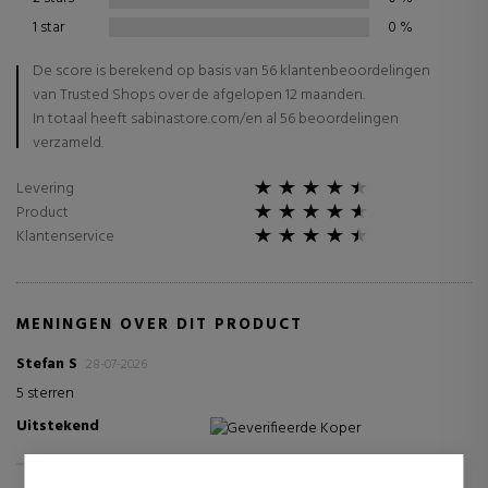
1 star
0
%
De score is berekend op basis van 56 klantenbeoordelingen
van Trusted Shops over de afgelopen 12 maanden.
In totaal heeft sabinastore.com/en al 56 beoordelingen
verzameld.
Levering
Product
Klantenservice
MENINGEN OVER DIT PRODUCT
Stefan S
28-07-2026
5 sterren
Uitstekend
Geverifieerde Koper