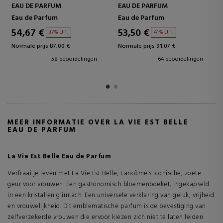
EAU DE TOILETTE
EAU DE TOILETTE
Eau de Toilette
Eau de Toilette
60,94 €
40,42 €
5% UIT.
43% UIT.
Normale prijs 64,15 €
Normale prijs 71,00 €
133 beoordelingen
181 beoordelingen
MEER INFORMATIE OVER LA VIE EST BELLE
EAU DE PARFUM
La Vie Est Belle Eau de Parfum
Verfraai je leven met La Vie Est Belle, Lancôme's iconische, zoete
geur voor vrouwen. Een gastronomisch bloemenboeket, ingekapseld
in een kristallen glimlach. Een universele verklaring van geluk, vrijheid
en vrouwelijkheid. Dit emblematische parfum is de bevestiging van
zelfverzekerde vrouwen die ervoor kiezen zich niet te laten leiden