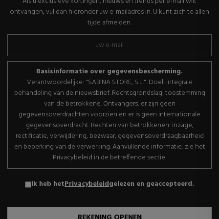
Als u exclusieve kortingen, nieuws en trends per e-mail wilt
ontvangen, vul dan hieronder uw e-mailadres in. U kunt zich te allen
tijde afmelden.
Basisinformatie over gegevensbescherming.
Verantwoordelijke: "SABINA STORE, S.L.". Doel: integrale
behandeling van de nieuwsbrief. Rechtsgrondslag: toestemming
van de betrokkene. Ontvangers: er zijn geen
gegevensoverdrachten voorzien en er is geen internationale
gegevensoverdracht. Rechten van betrokkenen: inzage,
rectificatie, verwijdering, bezwaar, gegevensoverdraagbaarheid
en beperking van de verwerking. Aanvullende informatie: zie het
Privacybeleid in de betreffende sectie.
Ik heb het
Privacybeleid
gelezen en geaccepteerd.
REKENING OPENEN