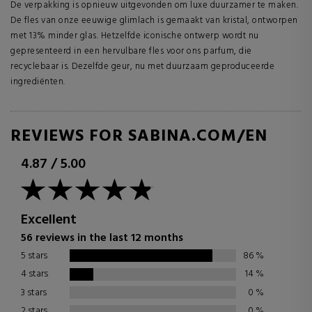
De verpakking is opnieuw uitgevonden om luxe duurzamer te maken.
De fles van onze eeuwige glimlach is gemaakt van kristal, ontworpen
met 13% minder glas. Hetzelfde iconische ontwerp wordt nu
gepresenteerd in een hervulbare fles voor ons parfum, die
recyclebaar is. Dezelfde geur, nu met duurzaam geproduceerde
ingrediënten.
REVIEWS FOR SABINA.COM/EN
4.87
/
5.00
Excellent
56 reviews in the last 12 months
5 stars
86
%
4 stars
14
%
3 stars
0
%
2 stars
0
%