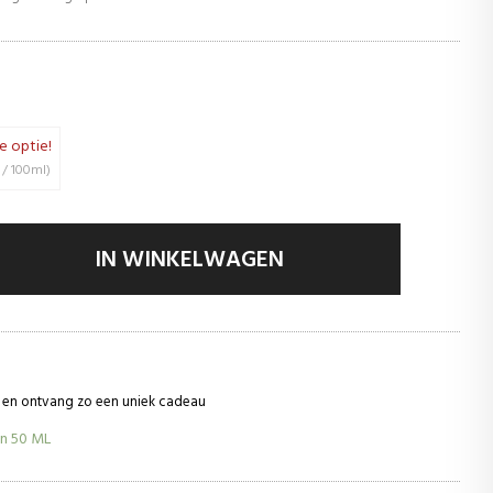
e optie!
(145,87 € / 100ml)
IN WINKELWAGEN
ie en ontvang zo een uniek cadeau
an
50 ML