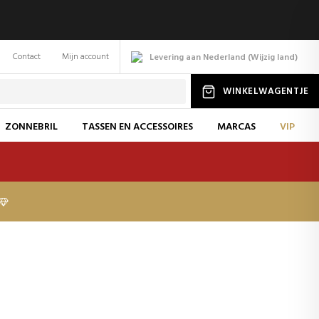
Contact
Mijn account
Levering aan Nederland
(
Wijzig
land
)
WINKELWAGENTJE
ZONNEBRIL
TASSEN EN ACCESSOIRES
MARCAS
VIP