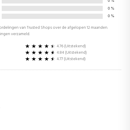
0
%
0
%
0
%
oordelingen van Trusted Shops over de afgelopen 12 maanden.
lingen verzameld.
4.76 (Uitstekend)
4.84 (Uitstekend)
4.77 (Uitstekend)
r