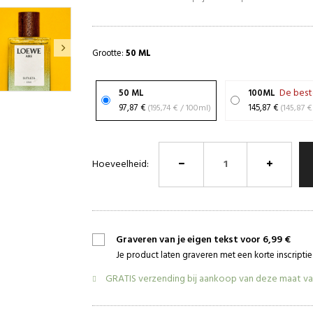
Grootte:
50 ML
De best
50 ML
100ML
97,87 €
(195,74 € / 100ml)
145,87 €
Hoeveelheid:
Graveren van je eigen tekst voor 6,99 €
Je product laten graveren met een korte inscript
GRATIS verzending bij aankoop van deze maat v