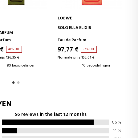
LOEWE
IN WINKELWAGEN
IN WINKELWAGEN
A ELIXIR
SOLO ELLA
EAU DE PARFUM
arfum
Eau de Parfum
 €
54,49 €
37% UIT.
34% UIT.
ijs 155,01 €
Normale prijs 82,25 €
10 beoordelingen
19 beoordelingen
/EN
56 reviews in the last 12 months
86
%
14
%