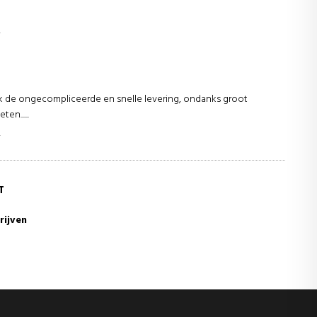
r
ok de ongecompliceerde en snelle levering, ondanks groot
en......
r
T
rijven