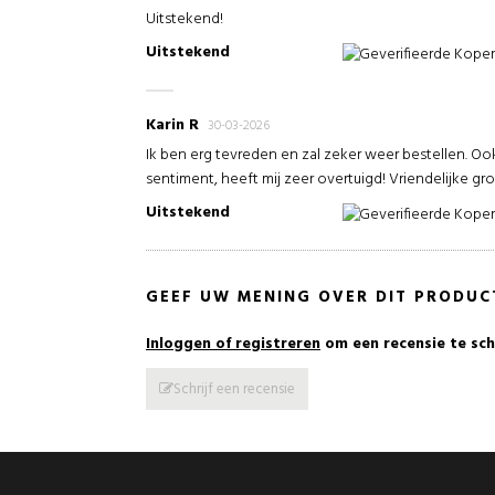
Uitstekend!
Uitstekend
Geverifieerde Kope
Karin R
30-03-2026
Ik ben erg tevreden en zal zeker weer bestellen. O
sentiment, heeft mij zeer overtuigd! Vriendelijke groet
Uitstekend
Geverifieerde Kope
GEEF UW MENING OVER DIT PRODUC
Inloggen of registreren
om een recensie te sch
Schrijf een recensie