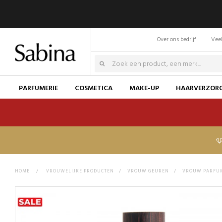
Over ons bedrijf
Veel
PARFUMERIE
COSMETICA
MAKE-UP
HAARVERZOR
HOME
>
VROUWELIJKE PRODUCTEN
>
VROUW GEUREN
>
VROUW PARFU