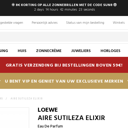
🌞 8€ KORTING OP ALLE ZONNEBRILLEN MET DE CODE SUN8 😎
2
days
14
hours
42
minutes
22
seconds
gestelde vragen
Persoonlijk advies
Status van mijn bestelling
Winkels
GING
HUIS
ZONNECRÈME
JUWELIERS
HORLOGES
GRATIS VERZENDING BIJ BESTELLINGEN BOVEN 59€!
U BENT VIP EN GENIET VAN UW EXCLUSIEVE MERKEN
MS
>
AIRE SUTILEZA ELIXIR
LOEWE
AIRE SUTILEZA ELIXIR
Eau De Parfum