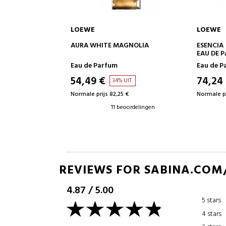
LOEWE
LOEWE
NKELWAGEN
IN WINKELWAGEN
AGNOLIA
ESENCIA
SOLO ELL
EAU DE PARFUM
Eau de Parfum
Eau de P
74,24 €
97,77
 UIT.
41% UIT.
5 €
Normale prijs 126,35 €
Normale pr
beoordelingen
80 beoordelingen
REVIEWS FOR SABINA.COM
4.87
/
5.00
5 stars
4 stars