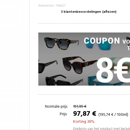
Referentie: 748927
3 klantenbeoordelingen
(aflezen)
Normale prijs
151,95 €
97,87 €
Prijs:
(195,74 € / 100ml)
Korting 36%
Eindprijs van het product met bela