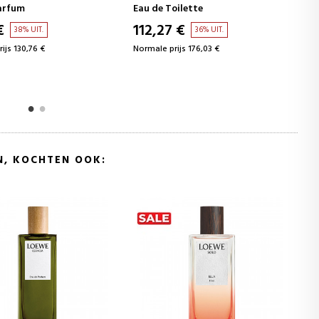
oilette
Eau de Toilette
 €
54,06 €
36% UIT.
41% UIT.
ijs 176,03 €
Normale prijs 92,17 €
N, KOCHTEN OOK: