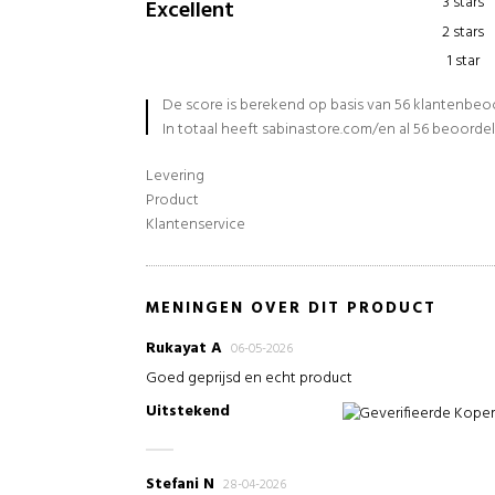
3 stars
Excellent
2 stars
1 star
De score is berekend op basis van 56 klantenbe
In totaal heeft sabinastore.com/en al 56 beoorde
Levering
Product
Klantenservice
MENINGEN OVER DIT PRODUCT
Rukayat A
06-05-2026
Goed geprijsd en echt product
Uitstekend
Geverifieerde Kope
Stefani N
28-04-2026