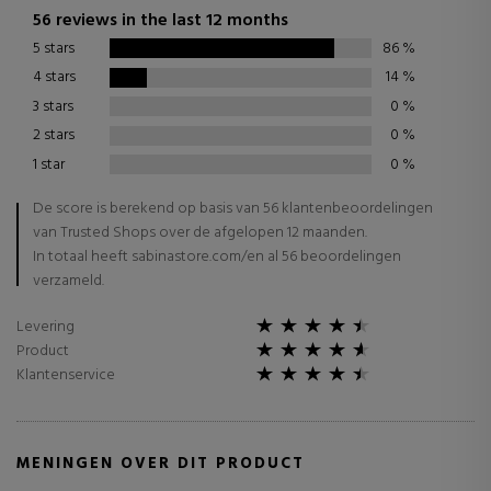
56 reviews in the last 12 months
5 stars
86
%
4 stars
14
%
3 stars
0
%
2 stars
0
%
1 star
0
%
De score is berekend op basis van 56 klantenbeoordelingen
van Trusted Shops over de afgelopen 12 maanden.
In totaal heeft sabinastore.com/en al 56 beoordelingen
verzameld.
Levering
Product
Klantenservice
MENINGEN OVER DIT PRODUCT