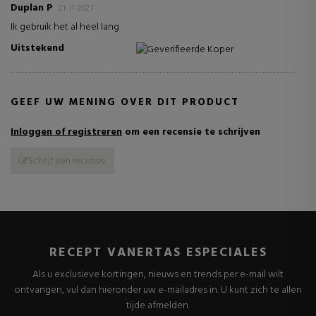
Duplan P
21-11-2023
Ik gebruik het al heel lang
Uitstekend
Geverifieerde Koper
GEEF UW MENING OVER DIT PRODUCT
Inloggen of registreren
om een recensie te schrijven
Schrijf een recensie
RECEPT VANERTAS ESPECIALES
Als u exclusieve kortingen, nieuws en trends per e-mail wilt
ontvangen, vul dan hieronder uw e-mailadres in. U kunt zich te allen
tijde afmelden.