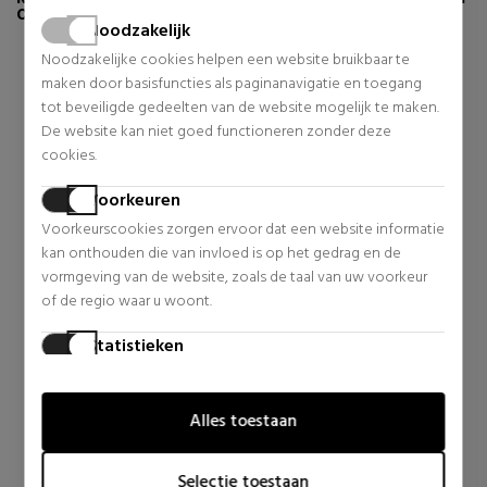
OOK:
Noodzakelijk
Noodzakelijke cookies helpen een website bruikbaar te
maken door basisfuncties als paginanavigatie en toegang
tot beveiligde gedeelten van de website mogelijk te maken.
De website kan niet goed functioneren zonder deze
cookies.
Voorkeuren
Voorkeurscookies zorgen ervoor dat een website informatie
kan onthouden die van invloed is op het gedrag en de
vormgeving van de website, zoals de taal van uw voorkeur
of de regio waar u woont.
DAVIDOFF
YVES SAINT LAURENT
RA
COOL WATER WOMAN
TOUCHE ECLAT
Statistieken
Statistische cookies helpen website-eigenaren te begrijpen
Eau de Toilette
Verlichter
hoe bezoekers omgaan met websites door anoniem
26,55 €
29,03 €
79% UIT.
37% UIT.
Alles toestaan
informatie te verzamelen en te rapporteren.
Normale prijs 123,81 €
Normale prijs 46,07 €
Marketing
gen
10 beoordelingen
5 beoordelingen
Selectie toestaan