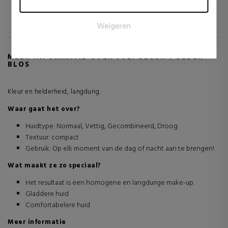
Marketingcookies worden gebruikt om bezoekers te volgen
wanneer ze verschillende websites bezoeken. Het doel is
Weigeren
om advertenties weer te geven die relevant en aantrekkelijk
zijn voor de individuele gebruiker en daardoor waardevoller
zijn voor uitgevers en externe adverteerders.
MEER INFORMATIE OVER JOLI BLUSH POEDER
BLOS
Kleur en helderheid, langdurig.
Waar gaat het over?
Huidtype: Normaal, Vettig, Gecombineerd, Droog
Textuur: compact
Gebruik: Op elk moment van de dag of nacht aan te brengen!
Wat maakt ze zo speciaal?
Het resultaat is een homogene en langdurige make-up.
Gladdere huid
Comfortabelere huid
Meer informatie