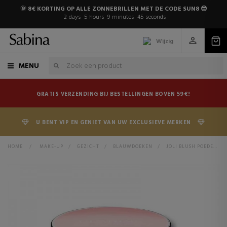
🌞 8€ KORTING OP ALLE ZONNEBRILLEN MET DE CODE SUN8 😎
2
days
5
hours
9
minutes
45
seconds
Wijzig
MENU
GRATIS VERZENDING BIJ BESTELLINGEN BOVEN 59€!
U BENT VIP EN GENIET VAN UW EXCLUSIEVE MERKEN
HOME
>
MAKE-UP
>
GEZICHT
>
BLAUWDOEKEN
>
JOLI BLUSH POEDER BLOS