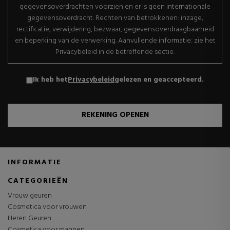
gegevensoverdrachten voorzien en er is geen internationale
gegevensoverdracht. Rechten van betrokkenen: inzage,
rectificatie, verwijdering, bezwaar, gegevensoverdraagbaarheid
en beperking van de verwerking. Aanvullende informatie: zie het
Privacybeleid in de betreffende sectie.
Ik heb het
Privacybeleid
gelezen en geaccepteerd.
REKENING OPENEN
INFORMATIE
CATEGORIEËN
Vrouw geuren
Cosmetica voor vrouwen
Heren Geuren
Cosmetica voor mannen