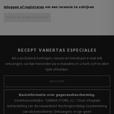
Inloggen of registreren
om een recensie te schrijven
Schrijf als eerste uw recensie
RECEPT VANERTAS ESPECIALES
Als u exclusieve kortingen, nieuws en trends per e-mail wilt
ontvangen, vul dan hieronder uw e-mailadres in. U kunt zich te allen
tijde afmelden.
Basisinformatie over gegevensbescherming.
Verantwoordelijke: "SABINA STORE, S.L.". Doel: integrale
behandeling van de nieuwsbrief. Rechtsgrondslag: toestemming
van de betrokkene. Ontvangers: er zijn geen