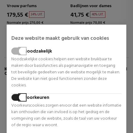
ADVENTSKALENDER
Vrouw parfums
Badlijnen voor dames
179,55 €
41,75 €
34% UIT.
40% UIT.
Normale prijs 270,00 €
Normale prijs 70,00 €
Deze website maakt gebruik van cookies
Noodzakelijk
Noodzakelijke cookies helpen een website bruikbaar te
maken door basisfuncties als paginanavigatie en toegang
KLANTEN DIE DIT PRODUCT KOCHTEN, KOCHTEN
tot beveiligde gedeelten van de website mogelijk te maken.
OOK:
De website kan niet goed functioneren zonder deze
cookies.
Voorkeuren
Voorkeurscookies zorgen ervoor dat een website informatie
kan onthouden die van invloed is op het gedrag en de
vormgeving van de website, zoals de taal van uw voorkeur
of de regio waar u woont.