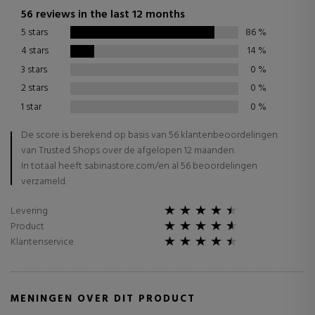
56 reviews in the last 12 months
5 stars
86
%
4 stars
14
%
3 stars
0
%
2 stars
0
%
1 star
0
%
De score is berekend op basis van 56 klantenbeoordelingen
van Trusted Shops over de afgelopen 12 maanden.
In totaal heeft sabinastore.com/en al 56 beoordelingen
verzameld.
Levering
Product
Klantenservice
MENINGEN OVER DIT PRODUCT