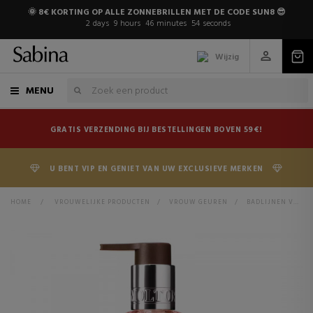
🌞 8€ KORTING OP ALLE ZONNEBRILLEN MET DE CODE SUN8 😎
2
days
9
hours
46
minutes
53
seconds
Wijzig
MENU
GRATIS VERZENDING BIJ BESTELLINGEN BOVEN 59€!
U BENT VIP EN GENIET VAN UW EXCLUSIEVE MERKEN
HOME
>
VROUWELIJKE PRODUCTEN
>
VROUW GEUREN
>
BADLIJNEN VOOR DAMES